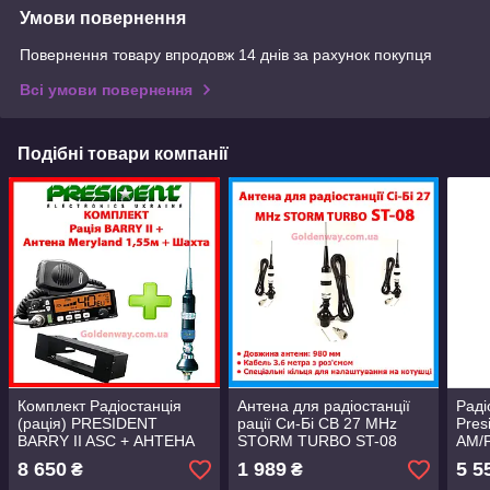
Умови повернення
Повернення товару впродовж 14 днів за рахунок покупця
Всі умови повернення
Подібні товари компанії
Комплект Радіостанція
Антена для радіостанції
Раді
(рація) PRESIDENT
рації Си-Бі CB 27 MHz
Pres
BARRY II ASC + АНТЕНА
STORM TURBO ST-08
AM/F
PRESIDENT MARYLAND
(довжина 980 мм) на
раді
8 650
1 989
5 5
₴
₴
(1,55 м) + ШАХТА CPA
автомобіль фура траса
дале