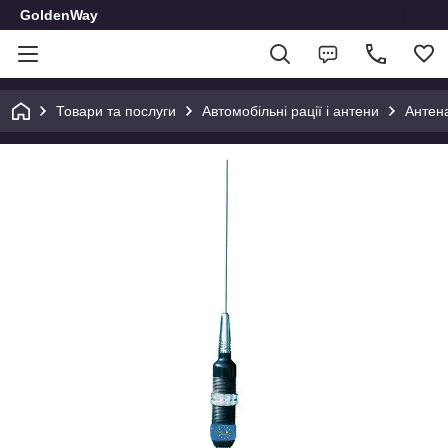
GoldenWay
Товари та послуги
Автомобільні рації і антени
Антена