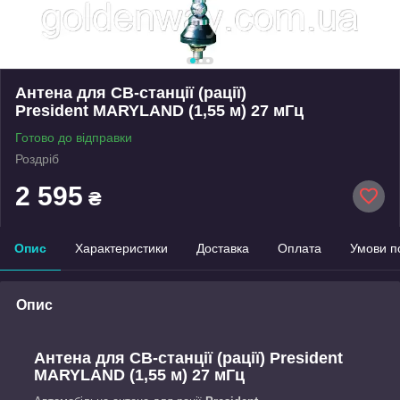
Антена для CB-станції (рації)
President MARYLAND (1,55 м) 27 мГц
Готово до відправки
Роздріб
2 595
₴
Опис
Характеристики
Доставка
Оплата
Умови п
Опис
Антена для CB-станції (рації) President
MARYLAND (1,55 м) 27 мГц