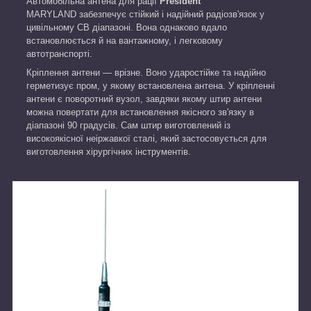
Автомобільна антена для рації
President
MARYLAND забезпечує стійкий і надійний радіозв'язок у
цивільному CB діапазоні. Вона однаково вдало
встановлюється й на вантажному, і легковому
автотранспорті.
Кріплення антени — врізне. Воно ударостійке та надійно
герметизує пром, у якому встановлена антена. У кріпленні
антени є поворотний вузол, завдяки якому штир антени
можна повертати для встановлення якісного зв'язку в
діапазоні 90 градусів. Сам штир виготовлений із
високоякісної неіржавкої сталі, який застосовується для
виготовлення хірургічних інструментів.