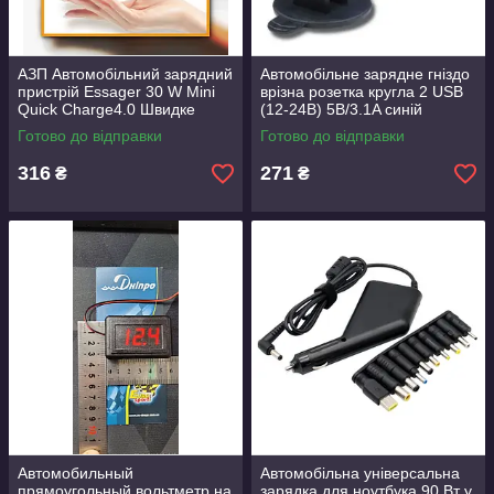
АЗП Автомобільний зарядний
Автомобільне зарядне гніздо
пристрій Essager 30 W Mini
врізна розетка кругла 2 USB
Quick Charge4.0 Швидке
(12-24В) 5В/3.1A синій
заряджання PD+QC
індикатор
Готово до відправки
Готово до відправки
USB+Type-C
316
271
₴
₴
Автомобильный
Автомобільна універсальна
прямоугольный вольтметр на
зарядка для ноутбука 90 Вт у