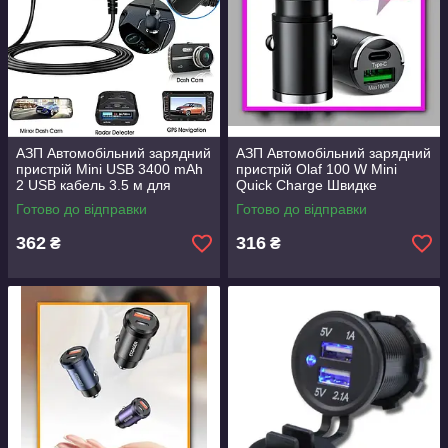
АЗП Автомобільний зарядний
АЗП Автомобільний зарядний
пристрій Mini USB 3400 mAh
пристрій Olaf 100 W Mini
2 USB кабель 3.5 м для
Quick Charge Швидке
відеореєстратора Aspiring
заряджання PD+QC
Готово до відправки
Готово до відправки
Cyclone
USB+Type-C Black
362
316
₴
₴