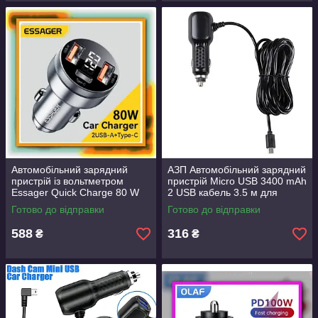
Автомобільний зарядний
АЗП Автомобільний зарядний
пристрій із вольтметром
пристрій Micro USB 3400 mAh
Essager Quick Charge 80 W
2 USB кабель 3.5 м для
LED 1 Type-C 36 W + 2 USB
відеореєстратора 70 Mai
Готово до відправки
Готово до відправки
2x22.5w
Aspiring
588
316
₴
₴