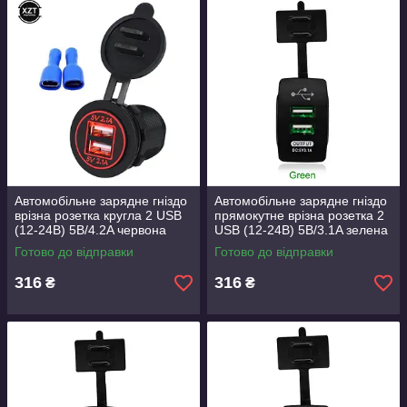
Автомобільне зарядне гніздо
Автомобільне зарядне гніздо
врізна розетка кругла 2 USB
прямокутне врізна розетка 2
(12-24В) 5В/4.2A червона
USB (12-24В) 5В/3.1A зелена
підсвітка
підсвітка
Готово до відправки
Готово до відправки
316
316
₴
₴