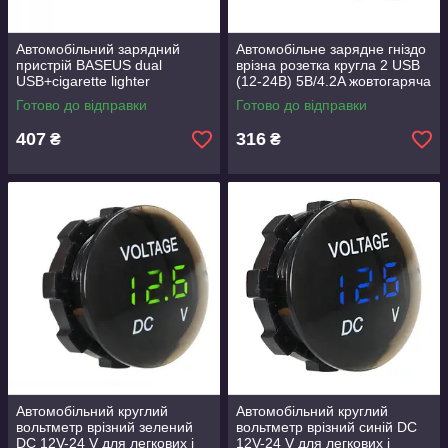
Автомобільний зарядний
Автомобільне зарядне гніздо
пристрій BASEUS dual
врізна розетка кругла 2 USB
USB+cigarette lighter
(12-24В) 5В/4.2A жовтогаряча
extended car charger 2 USB,
підсвітка
Готово до відправки
Готово до відправки
3.4 A, 40 W black
407
316
₴
₴
Автомобільний круглий
Автомобільний круглий
вольтметр врізний зелений
вольтметр врізний синій DC
DC 12V-24 V для легкових і
12V-24 V для легкових і