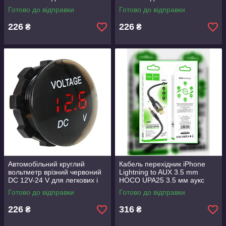
вантажних, спецтехніка
вантажних, спецтехніка
Готово до відправки
Готово до відправки
226
226
₴
₴
Автомобільний круглий
Кабель перехідник iPhone
вольтметр врізний червоний
Lightning to AUX 3.5 mm
DC 12V-24 V для легкових і
HOCO UPA25 3.5 мм аукс
вантажних, спецтехніка
джек тато на лайтинг
Готово до відправки
Готово до відправки
Lightning тато
226
316
₴
₴