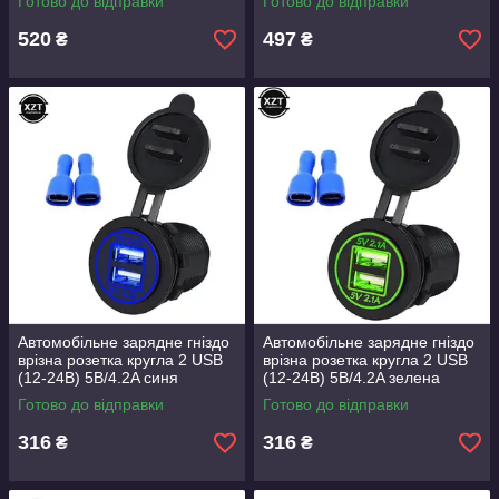
Готово до відправки
Готово до відправки
термометр довга ніжка
520
497
₴
₴
Автомобільне зарядне гніздо
Автомобільне зарядне гніздо
врізна розетка кругла 2 USB
врізна розетка кругла 2 USB
(12-24В) 5В/4.2A синя
(12-24В) 5В/4.2A зелена
підсвітка
підсвітка
Готово до відправки
Готово до відправки
316
316
₴
₴