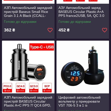
АЗП Автомобільний зарядний
АЗУ Автомобільний заряд
пристрій Baseus Small Rice
BASEUS Circular Plastic A+A
Grain 3.1 А Black (CCALL-
PPS france2USB, 5A, QC 3.0
ML01)
чин (black)
Готово до відправки
Готово до відправки
362
452
₴
₴
АЗП Автомобільний зарядний
Цифровий автомобільний
пристрій BASEUS Circular
вольтметр у прикурювати
Plastic A+C PPS ⁇ QC4.0/PD,
VST 706-5 3 в 1 із
1 USB/1Type-C, 5 A ⁇ (black)
заряджанням через USB і