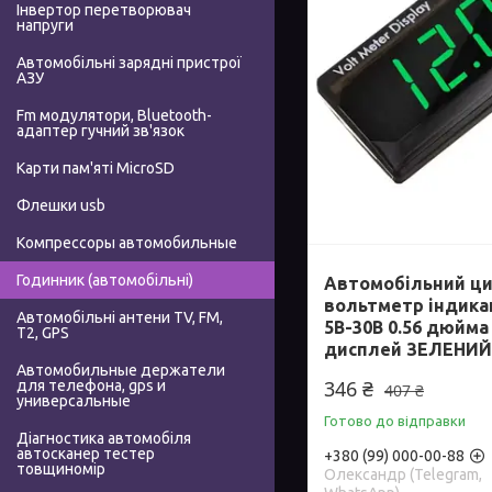
Інвертор перетворювач
напруги
Автомобільні зарядні пристрої
АЗУ
Fm модулятори, Bluetooth-
адаптер гучний зв'язок
Карти пам'яті MicroSD
Флешки usb
Компрессоры автомобильные
Годинник (автомобільні)
Автомобільний ц
вольтметр індика
Автомобільні антени TV, FM,
5В-30В 0.56 дюйма
T2, GPS
дисплей ЗЕЛЕНИЙ
Автомобильные держатели
346 ₴
для телефона, gps и
407 ₴
универсальные
Готово до відправки
Діагностика автомобіля
автосканер тестер
+380 (99) 000-00-88
товщиномір
Олександр (Telegram,