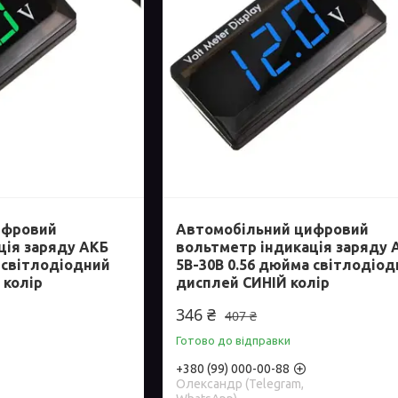
ифровий
Автомобільний цифровий
ція заряду АКБ
вольтметр індикація заряду 
 світлодіодний
5В-30В 0.56 дюйма світлодіо
 колір
дисплей СИНІЙ колір
346 ₴
407 ₴
Готово до відправки
+380 (99) 000-00-88
Олександр (Telegram,