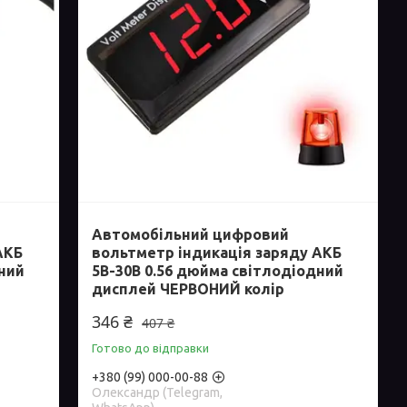
Автомобільний цифровий
АКБ
вольтметр індикація заряду АКБ
дний
5В-30В 0.56 дюйма світлодіодний
дисплей ЧЕРВОНИЙ колір
346 ₴
407 ₴
Готово до відправки
+380 (99) 000-00-88
Олександр (Telegram,