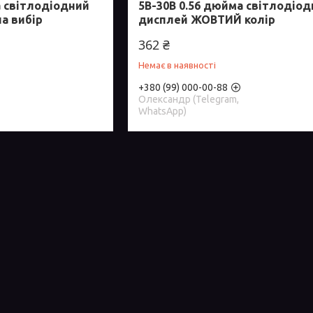
а світлодіодний
5В-30В 0.56 дюйма світлодіо
а вибір
дисплей ЖОВТИЙ колір
362 ₴
Немає в наявності
+380 (99) 000-00-88
Олександр (Telegram,
WhatsApp)