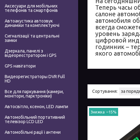
На сегодняшни
Аксесуари для мобільних
Теперь часы о
телефонів та смартфонів
салоне автомоб
автомобиля об
Автоакустика автозвук
динаміки та комплектуючі
всегда сможет
уровень заряд
Сигналізації та центральні
цифровой инди
замки
годинник – те
Дзеркала, панелі з
якого автомобі
відеореєстратором і GPS
GPS навігатори
Видеорегистраторы DVR Full
HD
Все для паркування (камери,
монітори, парктроніки)
Автосвітло, ксенон, LED лампи
–15%
Автомобільний портативний
телевізор LCD LED
Автомобільні рації і антени