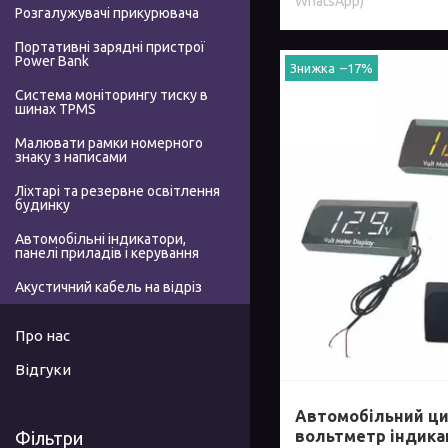
WhatsApp)
Розгалужувачі прикурювача
Портативні зарядні пристрої
Power Bank
–17%
Система моніторингу тиску в
шинах TPMS
Малювати рамки номерного
знаку з написами
Ліхтарі та резервне освітлення
будинку
Автомобільні індикатори,
панелі приладів і керування
Акустичний кабель на відріз
Про нас
Відгуки
Автомобільний ц
вольтметр індика
Фільтри