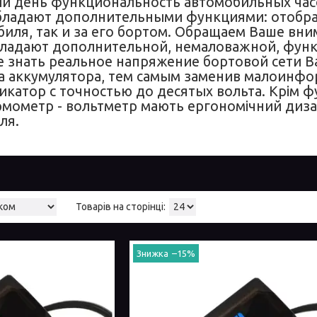
й день функциональность автомобильных часо
бладают дополнительными функциями: отобра
иля, так и за его бортом. Обращаем Ваше вним
ладают дополнительной, немаловажной, функ
е знать реальное напряжение бортовой сети 
а аккумулятора, тем самым заменив малоинфо
катор с точностью до десятых вольта. Крім фу
рмометр - вольтметр мають ергономічний дизай
ля.
–15%