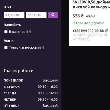
5V-30V 0,56 дюйм
дисплей кольору н
Ціна
338 ₴
407 ₴
Готово до відправки
Наявність
+380 (99) 000-00-88
В наявності
4
Олександр (Telegram,
WhatsApp)
Акція
Товари зі знижками
4
Графік роботи
Вихідний
ПОНЕДІЛОК
09:30
16:00
ВІВТОРОК
09:30
16:00
СЕРЕДА
09:30
16:00
ЧЕТВЕР
Вихідний
ПʼЯТНИЦЯ