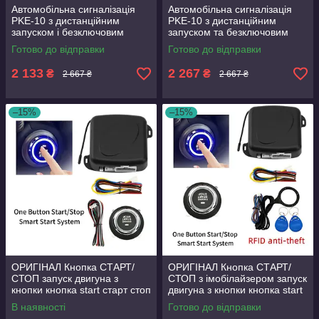
Автомобільна сигналізація
Автомобільна сигналізація
PKE-10 з дистанційним
PKE-10 з дистанційним
запуском і безключовим
запуском та безключовим
доступом + кнопка СТАРТ/
доступом + кнопка СТАРТ/
Готово до відправки
Готово до відправки
СТОП 1
СТОП
2 133
2 267
₴
₴
2 667 ₴
2 667 ₴
–15%
–15%
ОРИГІНАЛ Кнопка СТАРТ/
ОРИГІНАЛ Кнопка СТАРТ/
СТОП запуск двигуна з
СТОП з імобілайзером запуск
кнопки кнопка start старт стоп
двигуна з кнопки кнопка start
ПОКРАЩЕНА ЯКІСТЬ
старт стоп ПОКРАЩЕНА
В наявності
Готово до відправки
ЯКІСТЬ