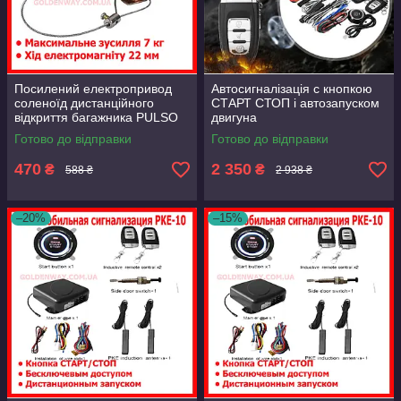
Посилений електропривод
Автосигналізація c кнопкою
соленоїд дистанційного
СТАРТ СТОП і автозапуском
відкриття багажника PULSO
двигуна
DL-48010 6.0-7.0 kg (DL-
Готово до відправки
Готово до відправки
48010)
470
2 350
₴
₴
588 ₴
2 938 ₴
–20%
–15%