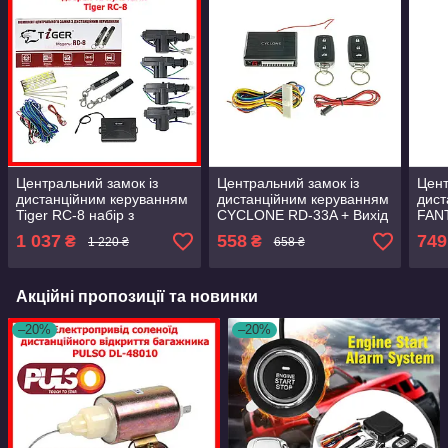
Центральний замок із
Центральний замок із
Цент
дистанційним керуванням
дистанційним керуванням
дист
Tiger RC-8 набір з
CYCLONE RD-33A + Вихід
FANT
механізмами дверей і
на сирену + вихід для
для 
1 037
558
749
₴
₴
1 220 ₴
658 ₴
пультами
закриття скла
вики
Акційні пропозиції та новинки
–20%
–20%