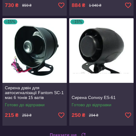
730
884
₴
₴
859 ₴
1 040 ₴
–15%
–15%
Сирена дзвін для
автосигналізації Fantom SC-1
має 6 тонів 15 ватів
Сирена Convoy ES-61
Готово до відправки
Готово до відправки
215
250
₴
₴
253 ₴
294 ₴
Показати ще