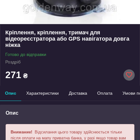
Кріплення, кріплення, тримач для
відеореєстратора або GPS навігатора довга
ніжка
Готово до відправки
Роздріб
271
₴
Опис
Характеристики
Доставка
Оплата
Умови п
Опис
Внимание!
Відсилання цього товару здійснюється тільки
після оплати на мапу приватна банка, у разі якщо товар вам