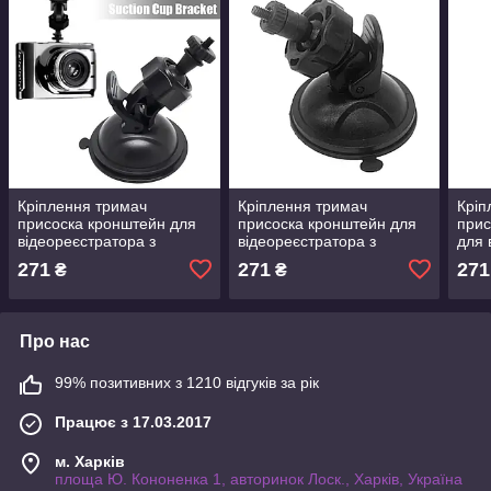
Кріплення тримач
Кріплення тримач
Кріп
присоска кронштейн для
присоска кронштейн для
прис
відеореєстратора з
відеореєстратора з
для 
тонкою різьбою гвинтом
тонкою різьбою гвинтом
паз 
271
271
271
₴
₴
діаметр різьби 4 мм
діаметр різьби 4 мм
CarC
RS G
Про нас
99% позитивних з 1210 відгуків за рік
Працює з 17.03.2017
м. Харків
площа Ю. Кононенка 1, авторинок Лоск., Харків, Україна