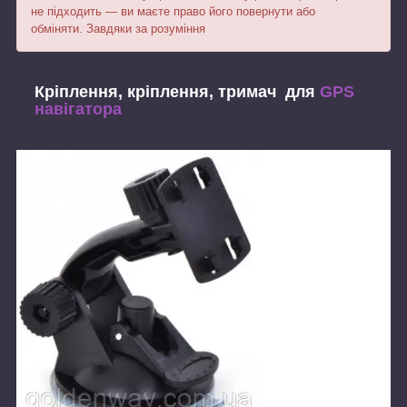
не підходить — ви маєте право його повернути або
обміняти. Завдяки за розуміння
Кріплення, кріплення, тримач для
GPS
навігатора