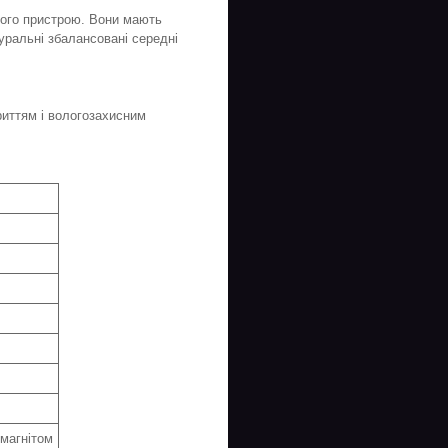
ного пристрою. Вони мають
туральні збалансовані середні
риттям і вологозахисним
 магнітом