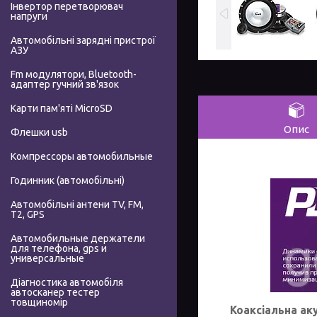
Інвертор перетворювач
напруги
Автомобільні зарядні пристрої
АЗУ
Fm модулятори, Bluetooth-
адаптер гучний зв'язок
Карти пам'яті MicroSD
Опис
Флешки usb
Компрессоры автомобильные
Годинник (автомобільні)
Автомобільні антени TV, FM,
T2, GPS
Автомобильные держатели
для телефона, gps и
универсальные
Діагностика автомобіля
автосканер тестер
товщиномір
Коаксіальна ак