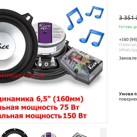
3 351 
Готово д
+380 (99
Олександ
WhatsAp
Замовле
повернен