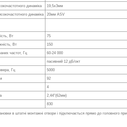
сокочастотного динаміка
19,5х3мм
исокочастотного динаміка
20мм ASV
ість, Вт
75
ність, Вт
150
аних частот, Гц
60-24 000
пасивний 12 дБ/окт
овера, Гц
5000
/м
92
4
а
2,44"(62мм)
830
ановки в штатні монтажні отвори і підключається прямо до головного пр