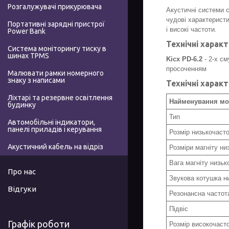
Розгалужувачі прикурювача
Акустичні системи 
чудові характеристи
Портативні зарядні пристрої
і високі частоти.
Power Bank
Технічні харак
Система моніторингу тиску в
шинах TPMS
Kicx PD-6.2
- 2-х с
просоченням
Малювати рамки номерного
знаку з написами
Технічні харак
Ліхтарі та резервне освітлення
Найменування мо
будинку
Тип
Автомобільні індикатори,
панелі приладів і керування
Розмір низькочасто
Акустичний кабель на відріз
Розміри магніту ни
Вага магніту низьк
Про нас
Звукова котушка н
Відгуки
Резонансна частота
Підвіс
Графік роботи
Розмір високочаст