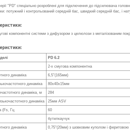
серії "PD" спеціально розроблені для підключення до підсилювача голов
ки: потужний і контрольований середній бас, швидкий середній бас, і на
теристики:
мугові компонентні системи з дифузором з целюлози з металізованим пок
теристики:
делі
PD 6.2
2-х смугова компонентна
тного динаміка
6,5"(165мм)
зькочастотного динаміка
80х40х15мм
очастотного динаміка, м
284
изькочастотного динаміка
25мм ASV
 (Fs, Гц
60
бутилкаучук
отного динаміка
0,75"(20мм) з шовковим куполом і феритовою