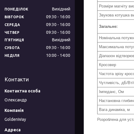
Розміри магніту ви
Вихідний
ПОНЕДІЛОК
Звукова котушка в
09:30
16:00
ВІВТОРОК
09:30
16:00
СЕРЕДА
Загальне
:
09:30
16:00
ЧЕТВЕР
Номінальна потужн
Вихідний
ПʼЯТНИЦЯ
Максимальна потуж
09:30
16:00
СУБОТА
10:00
14:00
Діапазон відтворюв
НЕДІЛЯ
Кросовер
Частота зрізу крос
Контакти
Чутливість, дБ/Вт
Імпеданс, Ом
Олександр
Настановна глибин
Вага динаміка, м
GoldenWay
Розроблена для уст