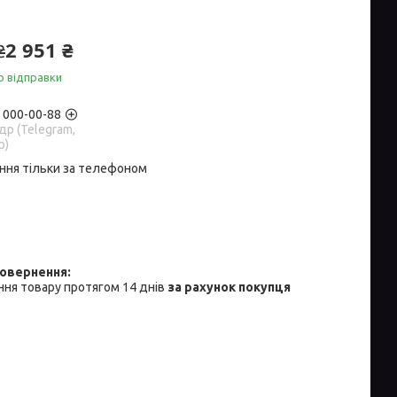
2 951 ₴
₴
о відправки
) 000-00-88
р (Telegram,
p)
ння тільки за телефоном
ня товару протягом 14 днів
за рахунок покупця