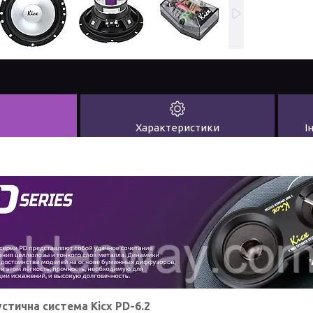
Характеристики
І
устична система Kicx PD-6.2