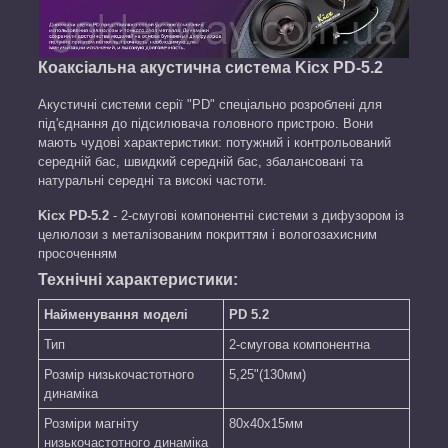
Коаксіальна акустична система Kicx PD-5.2
Акустичні системи серії "PD" спеціально розроблені для
під'єднання до підсилювача головного пристрою. Вони
мають чудові характеристики: потужний і контрольований
середній бас, швидкий середній бас, збалансовані та
натуральні середні та високі частоти.
Kicx PD-5.2
- 2-смугові компонентні системи з дифузором із
целюлози з металізованим покриттям і вологозахисним
просоченням
Технічні характеристики:
Найменування моделі
PD 5.2
Тип
2-смугова компонентна
Розмір низькочастотного
5,25"(130мм)
динаміка
Розміри магніту
80x40x15мм
низькочастотного динаміка