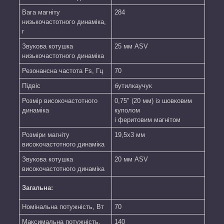
Вага магніту
284
низькочастотного динаміка,
г
Звукова котушка
25 мм ASV
низькочастотного динаміка
Резонансна частота Fs, Гц
70
Підвіс
бутилкаучук
Розмір високочастотного
0,75" (20 мм) із шовковим
динаміка
куполом
і феритовим магнітом
Розміри магніту
19,5x3 мм
високочастотного динаміка
Звукова котушка
20 мм ASV
високочастотного динаміка
Загальна
:
Номінальна потужність, Вт
70
Максимальна потужність,
140