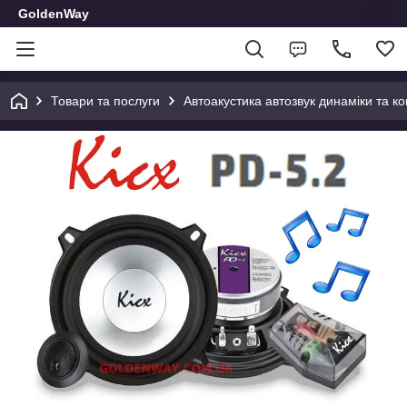
GoldenWay
Товари та послуги
Автоакустика автозвук динаміки та к