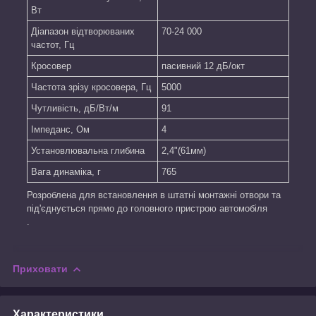
Вт
Діапазон відтворюваних
70-24 000
частот, Гц
Кросовер
пасивний 12 дБ/oкт
Частота зрізу кросовера, Гц
5000
Чутливість, дБ/Вт/м
91
Імпеданс, Ом
4
Установлювальна глибина
2,4"(61мм)
Вага динаміка, г
765
Розроблена для встановлення в штатні монтажні отвори та
під'єднується прямо до головного пристрою автомобіля
.
Приховати
Характеристики