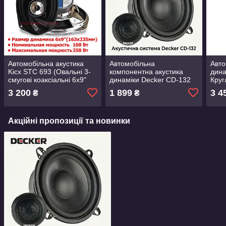
Автомобільна акустика
Автомобільна
Авто
Kicx STC 693 (Овальні 3-
компонентна акустика
дина
смугові коаксіальні 6x9"
динаміки Decker CD-132
Круг
(163x235мм), комплект 2
Круглі двусмугові
комп
3 200
1 899
3 4
₴
₴
штуки)
компоненти 5.25" 130 мм
165 
13 см комплект 2 штуки
Акційні пропозиції та новинки