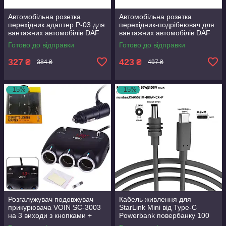
Автомобільна розетка
Автомобільна розетка
перехідник адаптер P-03 для
перехідник-подрібнювач для
вантажних автомобілів DAF
вантажних автомобілів DAF
MAN 12 В — 24 В гніздо
MAN 12 В — 24 В гніздо
Готово до відправки
Готово до відправки
прикурювача
прикур
327
423
₴
₴
384 ₴
497 ₴
–15%
–15%
Розгалужувач подовжувач
Кабель живлення для
прикурювача VOIN SC-3003
StarLink Mini від Type-C
на 3 виходи з кнопками +
Powerbank повербанку 100
2USB 2400 mA з вольтметром
Вт USB-C - DC5521 довжина