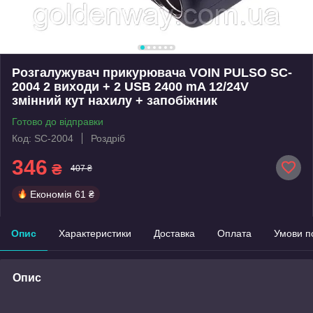
Розгалужувач прикурювача VOIN PULSO SC-
2004 2 виходи + 2 USB 2400 mA 12/24V
змінний кут нахилу + запобіжник
Готово до відправки
Код: SC-2004
Роздріб
346
₴
407 ₴
Економія
61 ₴
Опис
Характеристики
Доставка
Оплата
Умови п
Опис