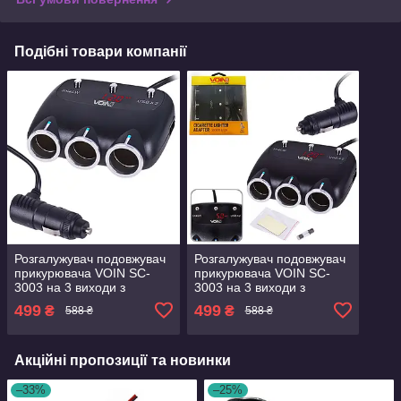
Подібні товари компанії
Розгалужувач подовжувач
Розгалужувач подовжувач
прикурювача VOIN SC-
прикурювача VOIN SC-
3003 на 3 виходи з
3003 на 3 виходи з
кнопками + 2USB 2400 mA
кнопками + 2USB 2400 mA
499
499
₴
₴
588 ₴
588 ₴
з вольтметром 12-24В
з вольтметром 12-24В
Акційні пропозиції та новинки
–33%
–25%