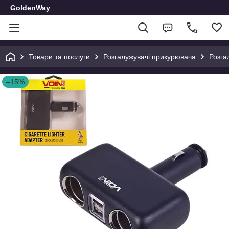
GoldenWay
Товари та послуги
Розгалужувачі прикурювача
Розга
–15%