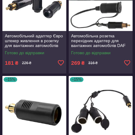
Автомобільний адаптер Євро
Автомобільна розетка
штекер живлення в розетку
перехідник адаптер для
для вантажних автомобілів
вантажних автомобілів DAF
DAF MAN потужність 15А
MAN 12 В — 24 В гніздо
Готово до відправки
Готово до відправки
150W 12-24В
прикурювача C3824
181
269
₴
₴
226 ₴
316 ₴
–15%
–15%