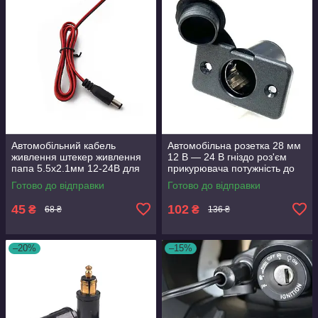
Автомобільний кабель
Автомобільна розетка 28 мм
живлення штекер живлення
12 В — 24 В гніздо роз'єм
папа 5.5х2.1мм 12-24В для
прикурювача потужність до
під'єднання камери монітора
10 А 120 W
Готово до відправки
Готово до відправки
прожектора роутера
45
102
₴
₴
68 ₴
136 ₴
–20%
–15%