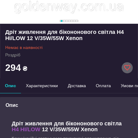
Дріт живлення для бікононового світла H4
HI/LOW 12 V/35W/55W Xenon
Немає в наявності
Роздріб
294
₴
Опис
Характеристики
Доставка
Оплата
Умови п
Опис
Дріт живлення для бікононового світла
H4 HI/LOW
12 V/35W/55W Xenon