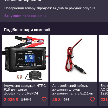
Повернення товару впродовж 14 днів за рахунок покупця
Всі умови повернення
Подібні товари компанії
Імпульсна зарядкай HTRC
Автомобільний кабель
Блок
P15 для залізо
живлення штекер
AC-D
фосфатного LiFePO4
живлення папа 5.5х2.1мм
1220
гелевого та свинцевого
12-24В для під'єднання
штек
2 036
45
231
₴
₴
2 396 ₴
68 ₴
акумулятора 12В 15A/24В
камери монітора
унів
10A
прожектора роутера
блок