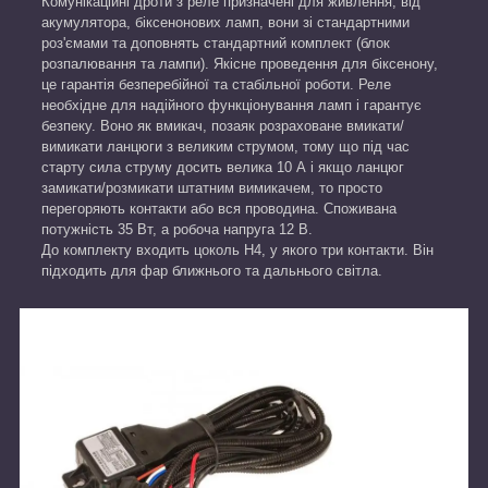
Комунікаційні дроти з реле призначені для живлення, від
акумулятора, біксенонових ламп, вони зі стандартними
роз'ємами та доповнять стандартний комплект (блок
розпалювання та лампи). Якісне проведення для біксенону,
це гарантія безперебійної та стабільної роботи. Реле
необхідне для надійного функціонування ламп і гарантує
безпеку. Воно як вмикач, позаяк розраховане вмикати/
вимикати ланцюги з великим струмом, тому що під час
старту сила струму досить велика 10 А і якщо ланцюг
замикати/розмикати штатним вимикачем, то просто
перегоряють контакти або вся проводина. Споживана
потужність 35 Вт, а робоча напруга 12 В.
До комплекту входить цоколь Н4, у якого три контакти. Він
підходить для фар ближнього та дальнього світла.