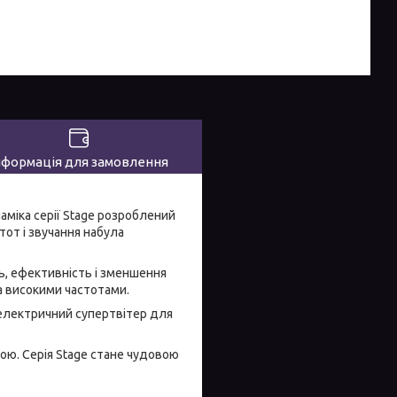
нформація для замовлення
міка серії Stage розроблений
тот і звучання набула
ь, ефективність і зменшення
а високими частотами.
оелектричний супертвітер для
ною. Серія Stage стане чудовою