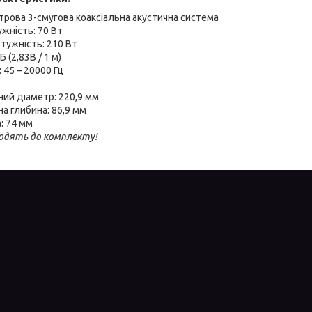
трова 3-смугова коаксіальна акустична система
жність: 70 Вт
тужність: 210 Вт
 (2,83В / 1 м)
 45 – 20000 Гц
ий діаметр: 220,9 мм
а глибина: 86,9 мм
: 74 мм
ходять до комплекту!