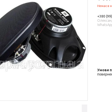
Немає в н
+380 (99
Олександ
WhatsAp
повернен