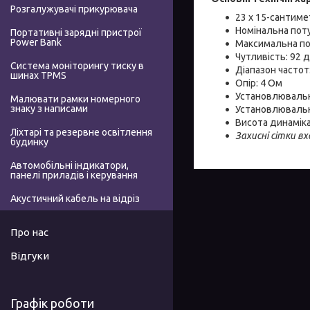
Розгалужувачі прикурювача
23 х 15-сантиме
Номінальна поту
Портативні зарядні пристрої
Power Bank
Максимальна по
Чутливість: 92 дБ
Система моніторингу тиску в
Діапазон частот:
шинах TPMS
Опір: 4 Ом
Установлювальн
Малювати рамки номерного
знаку з написами
Установлювальн
Висота динаміка
Ліхтарі та резервне освітлення
Захисні сітки в
будинку
Автомобільні індикатори,
панелі приладів і керування
Акустичний кабель на відріз
Про нас
Відгуки
Графік роботи