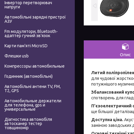
Інвертор перетворювач
напруги
Автомобільні зарядні пристрої
АЗУ
Fm модулятори, Bluetooth-
адаптер гучний зв'язок
Карти пам'яті MicroSD
Опис
Флешки usb
Компрессоры автомобильные
Литий поліпропіле
Годинник (автомобільні)
для чудової жорсткос
потужнішого музично
Автомобільні антени TV, FM,
T2, GPS
Збалансований купо
спотворень для гладк
Автомобильные держатели
для телефона, gps и
П'єзоелектричний 
универсальные
ще більшої деталізаці
Діагностика автомобіля
Доступна ціна.
Акус
автосканер тестер
заміною заводських д
товщиномір
Основні технічні х