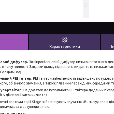
Характеристики
І
новий дифузор.
Поліпропіленовий дифузор низькочастотного дина
ті та чутливості. Завдяки цьому підвищена видатність низьких час
го характеру.
льний PEI твітер.
PEI твітери забезпечують підвищену потужніст
ого, об'ємного звучання, а також плавний перехід між середніми т
супертвітер.
На додаток до купольного PEI твітера доданий п'єз
ї в діапазоні високих частот.
тичні системи серії Stage забезпечують звучання JBL за чудовою ці
инаміків за доступною ціною.
арактеристики: