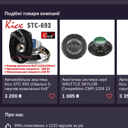
Подібні товари компанії
Автомобільна акустика
Акустична система серії
Авто
Kicx STC 693 (Овальні 3-
SHUTTLE SKYLOR
Kicx
смугові коаксіальні 6x9"
Competition CMP-1324 13
смуг
(163x235мм), комплект 2
см 5.5" дюймів 130 мм
163x
3 200
1 085
3 3
₴
₴
штуки)
Круглі коаксіальні
штук
динаміки комплект 2
штуки
Про нас
99% позитивних з 1210 відгуків за рік