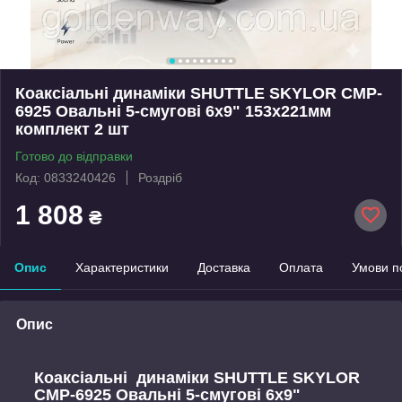
Коаксіальні динаміки SHUTTLE SKYLOR CMP-
6925 Овальні 5-смугові 6x9" 153x221мм
комплект 2 шт
Готово до відправки
Код: 0833240426
Роздріб
1 808
₴
Опис
Характеристики
Доставка
Оплата
Умови п
Опис
Коаксіальні динаміки SHUTTLE SKYLOR
CMP-6925 Овальні 5-смугові 6x9"