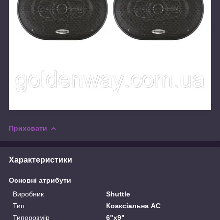
Приховати
Характеристики
Основні атрибути
Виробник
Shuttle
Тип
Коаксіальна АС
Типорозмір
6"х9"