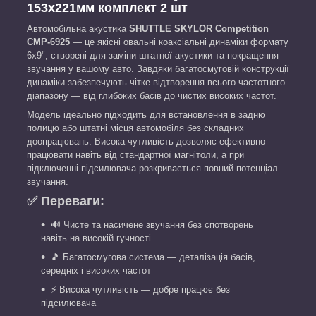
153x221мм комплект 2 шт
Автомобільна акустика
SHUTTLE SKYLOR Competition
CMP-6925
— це якісні овальні коаксіальні динаміки формату
6x9", створені для заміни штатної акустики та покращення
звучання у вашому авто. Завдяки багатосмуговій конструкції
динаміки забезпечують чітке відтворення всього частотного
діапазону — від глибоких басів до чистих високих частот.
Модель ідеально підходить для встановлення в задню
полицю або штатні місця автомобіля без складних
доопрацювань. Висока чутливість дозволяє ефективно
працювати навіть від стандартної магнітоли, а при
підключенні підсилювача розкривається повний потенціал
звучання.
✅ Переваги:
🔊 Чисте та насичене звучання без спотворень
навіть на високій гучності
🎵 Багатосмугова система — деталізація басів,
середніх і високих частот
⚡ Висока чутливість — добре працює без
підсилювача