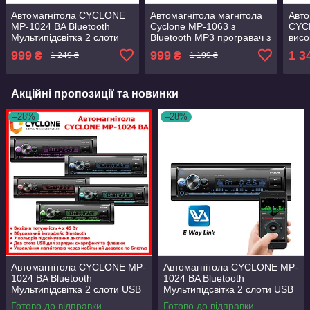
Автомагнітола CYCLONE
Автомагнітола магнітола
Авто
MP-1024 BA Bluetooth
Cyclone MP-1063 з
CYC
Мультипідсвітка 2 слоти
Bluetooth MP3 програвач з
висо
USB Пульт ДК потужність
FM приймачем
4 ау
999
999
1 3
₴
₴
1 249 ₴
1 199 ₴
4х45 Вт 2 лінійні
різнокольорова підсвітка
Blue
стереовиходи
кнопок Потужність 4х50Вт
2 сл
Акційні пропозиції та новинки
–28%
–28%
Автомагнітола CYCLONE MP-
Автомагнітола CYCLONE MP-
1024 BA Bluetooth
1024 BA Bluetooth
Мультипідсвітка 2 слоти USB
Мультипідсвітка 2 слоти USB
Пульт ДК
Пульт ДК
Готово до відправки
Готово до відправки