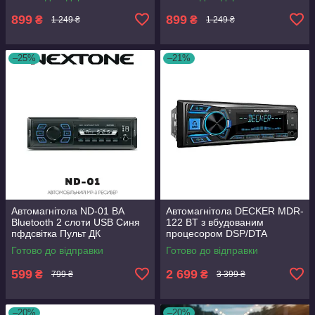
899
899
₴
₴
1 249 ₴
1 249 ₴
–25%
–21%
Автомагнітола ND-01 BA
Автомагнітола DECKER MDR-
Bluetooth 2 слоти USB Синя
122 BT з вбудованим
пфдсвітка Пульт ДК
процесором DSP/DTA
можливістю керуванням
Bluetooth Мультипідсвітка
Готово до відправки
Готово до відправки
через мобільний додаток
2USB
599
2 699
₴
₴
799 ₴
3 399 ₴
–20%
–20%