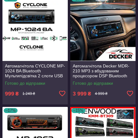
Автомагнітола CYCLONE MP-
Автомагнітола Decker MDR-
1024 BA Bluetooth
210 MP3 з вбудованим
Мультипідсвітка 2 слоти USB
процесором DSP Bluetooth
Пульт ДК потужність 4х45 Вт
Мультипідсвітка USB
Готово до відправки
Готово до відправки
2 лінійні стереовиходи
Потужність 4 х 95Вт
999
3 999
₴
₴
1 249 ₴
4 999 ₴
–17%
–15%