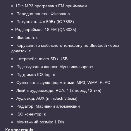
1Din MP3 програвач з FM приймачем
Передня панель: Фіксована
Потужність: 4 х 50Вт (IC 7388)
Радіоприймач: 18 FM (QN8035)
Bluetooth: є
Керування з мобільного телефону по Bluetooth через
додаток: є
Інтерфейс: micro SD / USB
Підсвічування кнопок: Мультикольорове
Підтримка ID3 tag: є
Сумісність з аудіо форматами: MP3, WMA, FLAC
Лінійні аудіовиходи, RCA: 4 (2 перед / 2 тил)
Аудіовхід: AUX (miniJack 3.5мм)
Радіатор: Масивний алюмінієвий
ISO конектор: є
Монтажний розмір: 1 Din
Комплектація: