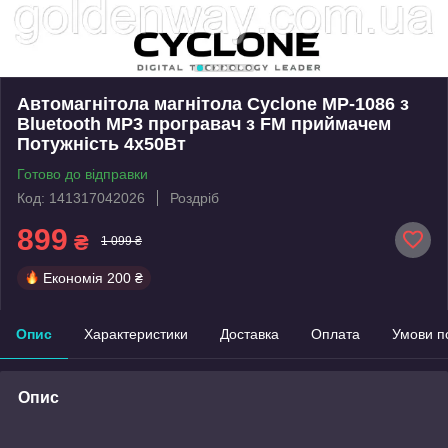
Автомагнітола магнітола Cyclone MP-1086 з
Bluetooth MP3 програвач з FM приймачем
Потужність 4х50Вт
Готово до відправки
Код: 141317042026
Роздріб
899
₴
1 099 ₴
Економія
200 ₴
Опис
Характеристики
Доставка
Оплата
Умови п
Опис