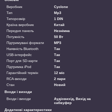
Виробник
Cyclone
Тип
Mp3
Типорозмір
1 DIN
Країна виробник
Китай
Передня панель
Незнімна
Потужність
50 Вт
Підтримувані формати
MP3
Наявність Bluetooth
Так
USB-інтерфейс
Так
Порт для SD-карти
Так
Підтримка iPod
Так
Гарантійний термін
12 міс
RCA-виходи
2 пари
Стан
Новий
Входи і виходи
Входи і виходи
Аудіовихід, Вихід на
сабвуфер
Додаткові характеристики