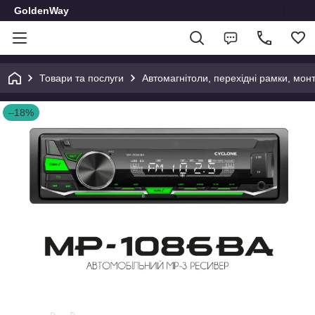
GoldenWay
Товари та послуги
Автомагнітоли, перехідні рамки, мон
–18%