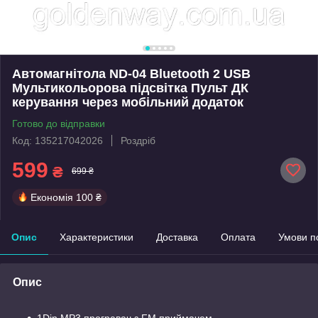
Автомагнітола ND-04 Bluetooth 2 USB
Мультикольорова підсвітка Пульт ДК
керування через мобільний додаток
Готово до відправки
Код: 135217042026
Роздріб
599
₴
699 ₴
Економія
100 ₴
Опис
Характеристики
Доставка
Оплата
Умови п
Опис
1Din MP3 програвач з FM приймачем