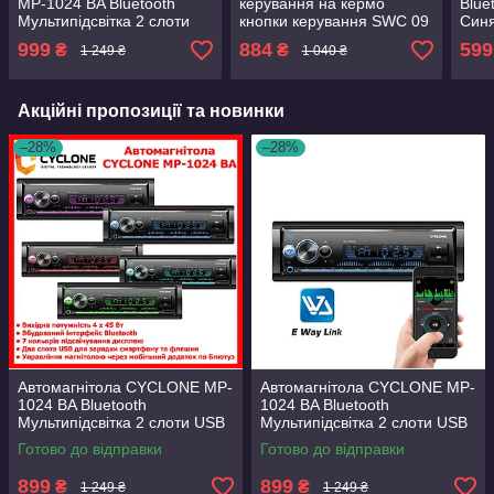
MP-1024 BA Bluetooth
керування на кермо
Blue
Мультипідсвітка 2 слоти
кнопки керування SWC 09
Синя
USB Пульт ДК потужність
для автомагнітол магнітол
можл
999
884
599
₴
₴
1 249 ₴
1 040 ₴
4х45 Вт 2 лінійні
Android Windows
чере
стереовиходи
Акційні пропозиції та новинки
–28%
–28%
Автомагнітола CYCLONE MP-
Автомагнітола CYCLONE MP-
1024 BA Bluetooth
1024 BA Bluetooth
Мультипідсвітка 2 слоти USB
Мультипідсвітка 2 слоти USB
Пульт ДК
Пульт ДК
Готово до відправки
Готово до відправки
899
899
₴
₴
1 249 ₴
1 249 ₴