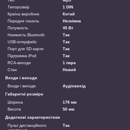
Тип
Mp3
Типорозмір
1 DIN
Країна виробник
Китай
Передня панель
Незнімна
Потужність
45 Вт
Наявність Bluetooth
Так
USB-інтерфейс
Так
Порт для SD-карти
Так
Підтримка iPod
Так
RCA-виходи
1 пара
Стан
Новий
Входи і виходи
Входи і виходи
Аудіовихід
Габаритні розміри
Ширина
178 мм
Висота
50 мм
Додаткові характеристики
Пульт дистанційного
Так