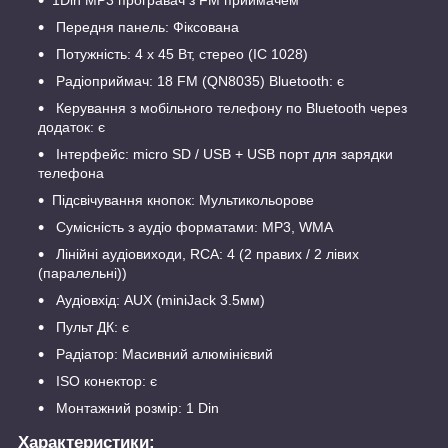
Передня панель: Фіксована
Потужність: 4 х 45 Вт, стерео (IC 1028)
Радіоприймач: 18 FM (QN8035) Bluetooth: є
Керування з мобільного телефону по Bluetooth через
додаток: є
Інтерфейс: micro SD / USB + USB порт для зарядки
телефона
Підсвічування кнопок: Мультикольорове
Сумісність з аудіо форматами: MP3, WMA
Лінійні аудіовиходи, RCA: 4 (2 правих / 2 лівих
(паралельні))
Аудіовхід: AUX (miniJack 3.5мм)
Пульт ДК: є
Радіатор: Масивний алюмінієвий
ISO конектор: є
Монтажний розмір: 1 Din
Характеристики: