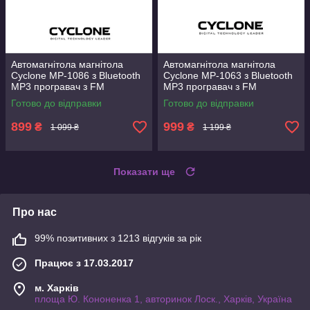
Автомагнітола магнітола
Автомагнітола магнітола
Cyclone MP-1086 з Bluetooth
Cyclone MP-1063 з Bluetooth
MP3 програвач з FM
MP3 програвач з FM
приймачем Потужність
приймачем різнокольорова
Готово до відправки
Готово до відправки
4х50Вт
підсвітка кнопок Потужність
4х50Вт
899
999
₴
₴
1 099 ₴
1 199 ₴
Показати ще
Про нас
99% позитивних з 1213 відгуків за рік
Працює з 17.03.2017
м. Харків
площа Ю. Кононенка 1, авторинок Лоск., Харків, Україна