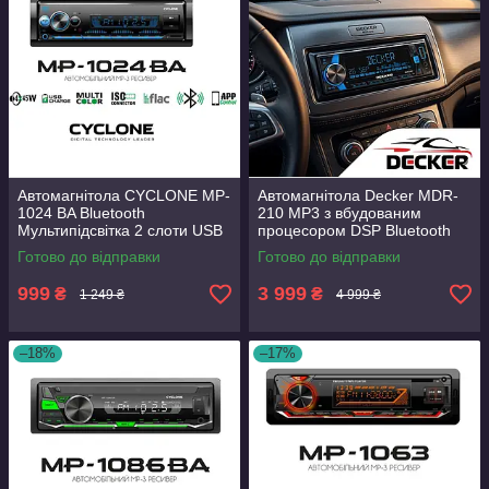
Автомагнітола CYCLONE MP-
Автомагнітола Decker MDR-
1024 BA Bluetooth
210 MP3 з вбудованим
Мультипідсвітка 2 слоти USB
процесором DSP Bluetooth
Пульт ДК потужність 4х45 Вт
Мультипідсвітка USB
Готово до відправки
Готово до відправки
2 лінійні стереовиходи
Потужність 4 х 95Вт
999
3 999
₴
₴
1 249 ₴
4 999 ₴
–18%
–17%