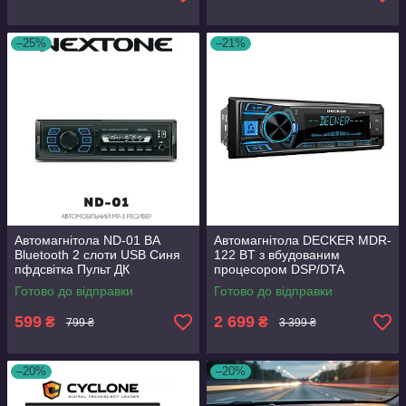
–25%
–21%
Автомагнітола ND-01 BA
Автомагнітола DECKER MDR-
Bluetooth 2 слоти USB Синя
122 BT з вбудованим
пфдсвітка Пульт ДК
процесором DSP/DTA
можливістю керуванням
Bluetooth Мультипідсвітка
Готово до відправки
Готово до відправки
через мобільний додаток
2USB
599
2 699
₴
₴
799 ₴
3 399 ₴
–20%
–20%