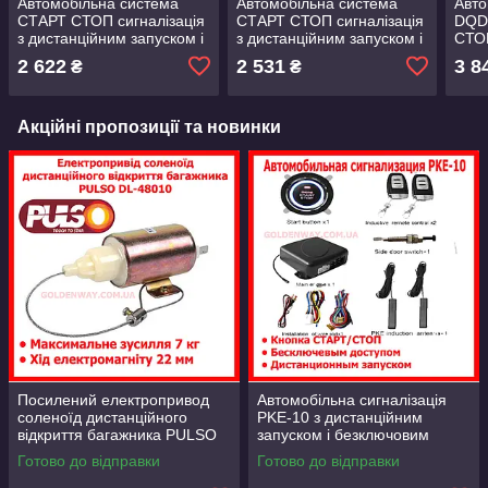
Автомобільна система
Автомобільна система
Авто
СТАРТ СТОП сигналізація
СТАРТ СТОП сигналізація
DQD
з дистанційним запуском і
з дистанційним запуском і
СТОП
безключовим доступом
безключовим доступом
запу
2 622
2 531
3 8
₴
₴
XY-Q618 1п
XY-Q618
заст
Акційні пропозиції та новинки
Посилений електропривод
Автомобільна сигналізація
соленоїд дистанційного
PKE-10 з дистанційним
відкриття багажника PULSO
запуском і безключовим
DL-48010 6.0-7.0 kg (DL-
доступом + кнопка СТАРТ/
Готово до відправки
Готово до відправки
48010)
СТОП 1