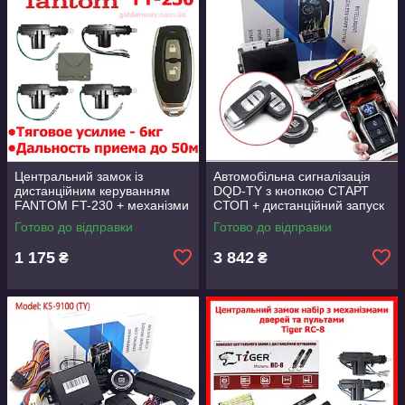
Центральний замок із
Автомобільна сигналізація
дистанційним керуванням
DQD-TY з кнопкою СТАРТ
FANTOM FT-230 + механізми
СТОП + дистанційний запуск
дверей
двигуна + застосунок у
Готово до відправки
Готово до відправки
телефон
1 175
3 842
₴
₴