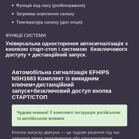
Функція код-ласу (розблокування)
Затримка освітлення салону
Температура салону (доп опція)
ФУНКЦІЇ СИСТЕМИ:
Універсальна одностороння автосигналізація з
кнопкою старт-стоп і системою безключового
доступу + дистанційний запуск.
Автомобільна сигналізація EFHIPS
NSH1683 Комплект із викидним
ключем+дистанційний
запуск+безключовий доступ кнопка
СТАРТ/СТОП
Чудова новина!
У комплекті інструкція російською
та англійською мовами
Кнопка запуску двигуна — це чудове рішення під час
ламання замка запалювання або вдосконалення