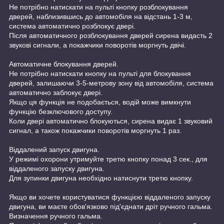
Не потрібно натискати на пульті кнопку розблокування
дверей, наблизившись до автомобіля на відстань 1-3 м,
система автоматично розблокує двері.
Після автоматичного розблокування дверей сирена видасть 2
звукові сигнали, а покажчики поворотів моргнуть двічі.
Автоматичне блокування дверей.
Не потрібно натискати кнопку на пульті для блокування
дверей, залишаючи 3-5-метрову зону від автомобіля, система
автоматично заблокує двері.
Якщо ця функція не подобається, водій може вимкнути
функцію безключового доступу.
Коли двері автоматично блокуються, сирена видає 1 звуковий
сигнал, а також покажчики поворотів моргнуть 1 раз.
Віддалений запуск двигуна.
У режимі охорони утримуйте третю кнопку понад 3 сек., для
віддаленого запуску двигуна.
Для зупинки двигуна необхідно натиснути третю кнопку.
Якщо ви хочете користуватися функцією віддаленого запуску
двигуна, ви маєте обов'язково під'єднати дріт ручного гальма.
Визначення ручного гальма.