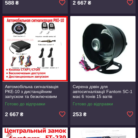
588
2 667
₴
₴
Автомобільна сигналізація
Сирена дзвін для
PKE-10 з дистанційним
автосигналізації Fantom SC-1
запуском та безключовим
має 6 тонів 15 ватів
доступом + кнопка СТАРТ/
Готово до відправки
Готово до відправки
СТОП
2 667
253
₴
₴