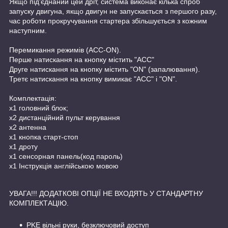
Якщо під'єднаний цей дріт, система виконає кілька спроб
запуску двигуна, якщо двигун не запускається з першого разу,
час роботи прокручування стартера збільшується з кожним
наступним.
Перемикання режимів (ACC-ON).
Перше натискання на кнопку містить "ACC"
Друге натискання на кнопку містить "ON" (запалювання).
Третє натискання на кнопку вимикає "ACC" і "ON".
Комплектація:
х1 головний блок;
х2 дистанційний пульт керування
х2 антенна
х1 кнопка старт-стоп
х1 дроту
х1 сенсорная панель(код пароль)
х1 Інструкція англійською мовою
УВАГА!!! ДОДАТКОВІ ОПЦІЇ НЕ ВХОДЯТЬ У СТАНДАРТНУ
КОМПЛЕКТАЦІЮ.
PKE вільні руки, безключовий доступ