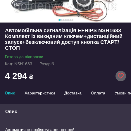
Автомобільна сигналізація EFHIPS NSH1683
Комплект із викидним ключем+дистанційний
запуск+безключовий доступ кнопка СТАРТ/
СТОП
Готово до відправки
Код: NSH1683
Роздріб
4 294
₴
Опис
Характеристики
Доставка
Оплата
Умови п
Опис
Автоматичне розблокування дверей.