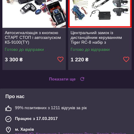
Автосигналізація з кнопкою
Центральний замок із
СТАРТ СТОП і автозапуском
дистанційним керуванням
K5-9100(TY)
Tiger RC-8 набір з
механізмами дверей і
Готово до відправки
Готово до відправки
пультами
3 300
1 220
₴
₴
Показати ще
Про нас
99% позитивних з 1211 відгуків за рік
Працює з 17.03.2017
м. Харків
площа Ю. Кононенка 1, авторинок Лоск., Харків, Україна