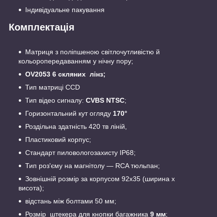
Індивідуальне пакування
Комплектація
Матриця з поліпшеною світлочутливістю й
кольоропередаванням у нічну пору;
OV2053 6 скляних лінз;
Тип матриці CCD
Тип відео сигналу:
CVBS NTSC
;
Горизонтальний кут огляду
170°
Роздільна здатність 420 тв ліній,
Пластиковий корпус;
Стандарт пиловологозахисту IP68;
Тип роз'єму на магнітолу — RCA тюльпан;
Зовнішній розмір за корпусом 92х35 (ширина х
висота);
відстань між болтами 50 мм;
Розмір штекера для кнопки багажника
9 мм
;