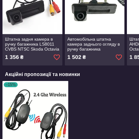
Штатна задня камера в
Автомобільна штатна
Штат
ручку багажника LS8011
камера заднього огляду в
AHD
CVBS NTSC Skoda Octavia
ручку багажника
Octa
A5 A7 Superb Rapid Yeti
CYCLONE SRC-02 Skoda
Rapi
1 356
1 502
1 8
₴
₴
Fabia 2 Roomster Audi
Fabia Octavia Yeti Audi
Room
AHD
Акційні пропозиції та новинки
–15%