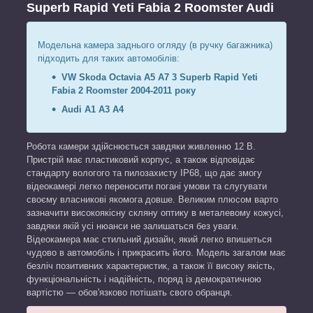
Superb Rapid Yeti Fabia 2 Roomster Audi
Модельна камера заднього огляду (в ручку багажника)
підходить для таких автомобілів:
VW Skoda Octavia A5 A7 3 Superb Rapid Yeti
Fabia 2 Roomster 2004-2011 року
Audi A1 A3 A4
Робота камери здійснюється завдяки живленню 12 В.
Пристрій має пластиковий корпус, а також відповідає
стандарту вологого та пилозахисту IP68, що дає змогу
відеокамері легко переносити погані умови та слугувати
своєму власникові якомога довше. Великим плюсом варто
зазначити високоякісну скляну оптику в металевому кожусі,
завдяки якій усі нюанси не залишаться без уваги.
Відеокамера має стильний дизайн, який легко впишеться
чудово в автомобіль і прикрасить його. Модель загалом має
безліч позитивних характеристик, а також її високу якість,
функціональність і надійність, поряд із демократичною
вартістю — обов'язково потішать свого обранця.