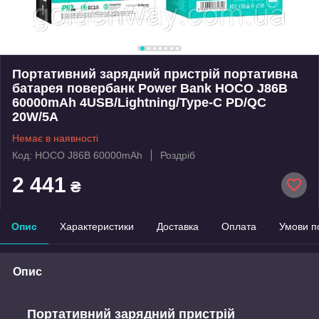
Портативний зарядний пристрій портативна
батарея повербанк Power Bank HOCO J86B
60000mAh 4USB/Lightning/Type-C PD/QC
20W/5A
Немає в наявності
Код: HOCO J86B 60000mAh
Роздріб
2 441
₴
Опис
Характеристики
Доставка
Оплата
Умови п
Опис
Портативний зарядний пристрій