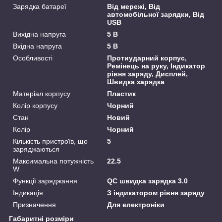
Зарядка батареї
Від мережі, Від
автомобільної зарядки, Від
USB
Вихідна напруга
5 В
Вхідна напруга
5 В
Особливості
Протиударний корпус,
Ремінець на руку, Індикатор
рівня заряду, Дисплей,
Швидка зарядка
Матеріал корпусу
Пластик
Колір корпусу
Чорний
Стан
Новий
Колір
Чорний
Кількість пристроїв, що
5
заряджаються
Максимальна потужність
22.5
W
Функції заряджання
QC швидка зарядка 3.0
Індикація
З індикатором рівня заряду
Призначення
Для електроніки
Габаритні розміри