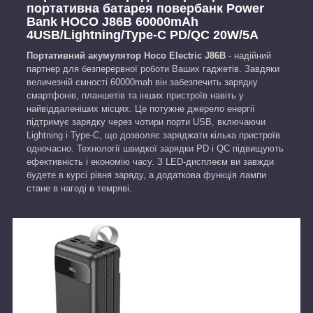
портативна батарея повербанк Power
Bank HOCO J86B 60000mAh
4USB/Lightning/Type-C PD/QC 20W/5A
Портативний акумулятор Hoco Electric J86B
- надійний
партнер для безперервної роботи Ваших гаджетів. Завдяки
величезній ємності 60000mah він забезпечить зарядку
смартфонів, планшетів та інших пристроїв навіть у
найвіддаленіших місцях. Це потужне джерело енергії
підтримує зарядку через чотири порти USB, включаючи
Lightning і Type-C, що дозволяє заряджати кілька пристроїв
одночасно. Технології швидкої зарядки PD і QC підвищують
ефективність і економію часу. З LED-дисплеєм ви завжди
будете в курсі рівня заряду, а додаткова функція лампи
стане в нагоді в темряві.