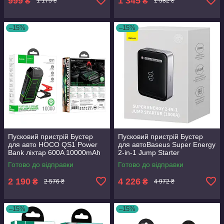
999
1 345
₴
₴
1 175 ₴
1 582 ₴
–15%
–15%
Пусковий пристрій Бустер
Пусковий пристрій Бустер
для авто HOCO QS1 Power
для автоBaseus Super Energy
Bank ліхтар 600A 10000mAh
2-in-1 Jump Starter
запуск двигуна взимку
1000A+Повербанк+Компресо
Готово до відправки
Готово до відправки
стартер
р
2 190
4 226
₴
₴
2 576 ₴
4 972 ₴
–15%
–15%