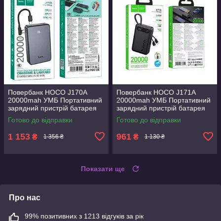
Повербанк HOCO J170A
Повербанк HOCO J171A
20000mah УМБ Портативний
20000mah УМБ Портативний
зарядний пристрій батарея
зарядний пристрій батарея
Повербанк Power Bank
Повербанк Power Bank
Готово до відправки
Готово до відправки
1USB/2Type-C 22.5W/3A
1USB/1Type-C 22.5W/3A
PD/QC
PD/QC
1 153
961
₴
₴
1 356 ₴
1 130 ₴
Показати ще
Про нас
99% позитивних з 1213 відгуків за рік