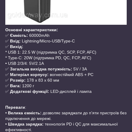
Основні характеристики:
✅
Ємність:
60000mAh
✅
Вхід:
Lightning/Micro-USB/Type-C
✅
Вихід:
* USB 1: 22.5 W (підтримка QC, SCP, FCP, AFC)
* Type-C: 20W (підтримка PD, QC, FCP, AFC)
• USB 2/3/4: 5V/2.1A
✅
Загальна вихідна потужність:
5V / 3A
✅
Матеріал корпусу:
вогнестійкий ABS + PC
✅
Розмір:
178 x 83 x 60 мм
✅
Вага:
1200 г
✅
Додаткові функції:
LED-дисплей і лампа
Переваги
:
•
Велика ємність:
дозволяє заряджати до п'яти пристроїв без
підключення до мережі.
•
Швидка зарядка:
технологія PD і QC для максимальної
ефективності.