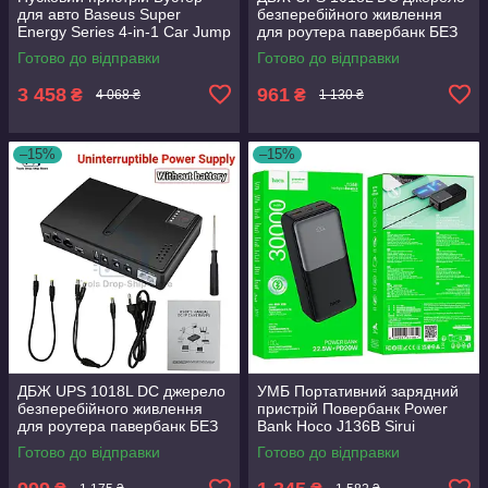
для авто Baseus Super
безперебійного живлення
Energy Series 4-in-1 Car Jump
для роутера павербанк БЕЗ
Starter 600A + Павербанк +
АКУМУЛЯТОРІВ 18650
Готово до відправки
Готово до відправки
Компресор
3 458
961
₴
₴
4 068 ₴
1 130 ₴
–15%
–15%
ДБЖ UPS 1018L DC джерело
УМБ Портативний зарядний
безперебійного живлення
пристрій Повербанк Power
для роутера павербанк БЕЗ
Bank Hoco J136B Sirui
АКУМУЛЯТОРІВ 18650
30000mAh 2USB/1Type-
Готово до відправки
Готово до відправки
C/Lightning 22.5W/3A PD/QC