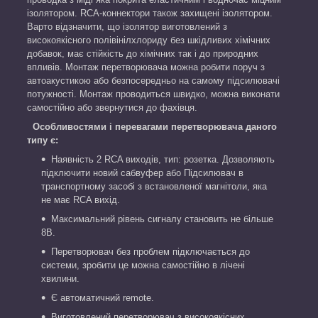
ізолятором. RCA-коннектори також захищені ізолятором.
Варто відзначити, що ізолятор виготовлений з
високоякісного полівінілхлориду без шкідливих хімічних
добавок, має стійкість до хімічних так і до природних
впливів. Монтаж перетворювача можна робити поруч з
автоакустикою або безпосередньо на самому підсилювачі
потужності. Монтаж проводиться швидко, можна виконати
самостійно або звернутися до фахівця.
Особливостями і перевагами перетворювача даного
типу є:
Наявність 2 RCA виходів, тип: розетка. Дозволяють
підключити новий сабвуфер або Підсилювач в
транспортному засобі з встановленої магнітоли, яка
не має RCA вихід.
Максимальний рівень сигналу становить не більше
8В.
Перетворювач без проблем підключається до
системи, зробити це можна самостійно в лічені
хвилини.
Є автоматичний remote.
Виготовлений перетворювач з високоякісних