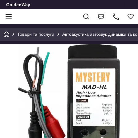
GoldenWay
Товари та послуги
Автоакустика автозвук динаміки та к