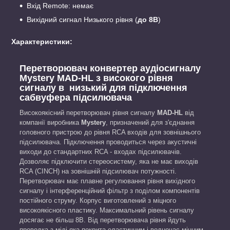
Вхід Remote: немає
Вихідний сигнал Низького рівня (
до 8В
)
Характеристики:
Перетворювач конвертер аудіосигналу
Mystery MAD-HL з високого рівня
сигналу в низький для підключення
сабвуфера підсилювача
Високоякісний перетворювач рівня сигналу
MAD-HL
від
компанії виробника
Mystery
, призначений для з'єднання
головного пристрою до рівня RCA входів для зовнішнього
підсилювача. Підключення проводиться через акустичні
виходи до стандартних RCA - входах підсилювачів.
Дозволяє підключити стереосистему, яка не має виходів
RCA (CINCH) на зовнішній підсилювач потужності.
Перетворювач має плавне регулювання рівня вихідного
сигналу і інтерференційний фільтр з поділом компонентів
постійного струму. Корпус виготовлений з міцного
високоякісного пластику. Максимальний рівень сигналу
досягає не більш 8В. Від перетворювача рівня йдуть
проводка з міді яка покрита еластичним і водночас міцним