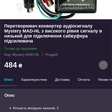
Перетворювач конвертер аудіосигналу
Mystery MAD-HL з високого рівня сигналу в
низький для підключення сабвуфера
підсилювача
Готово до відправки
Код: Mystery MAD-HL
Роздріб
484
₴
Опис
Характеристики
Доставка
Оплата
Умови п
Опис
Кількість вихідних каналів: 2