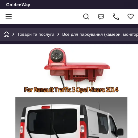
GoldenWay
Товари та послуги
Все для паркування (камери, монітор