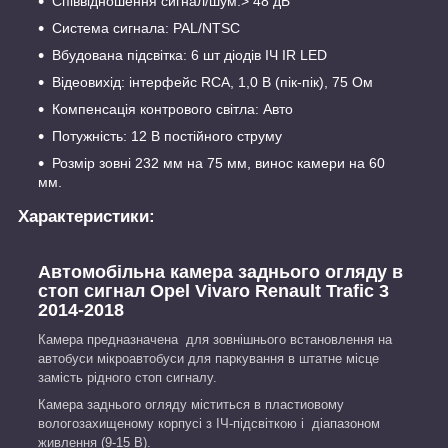
Співвідношення сигнал/шум:> 48 дБ
Система сигнала: PAL/NTSC
Вбудована підсвітка: 6 шт діодів ІЧ IR LED
Відеовихід: інтерфейс RCA, 1,0 В (пік-пік), 75 Ом
Компенсація контрового світла: Авто
Потужність: 12 В постійного струму
Розмір зовні 232 мм на 75 мм, винос камери на 60
мм.
Характеристики:
Автомобільна камера заднього огляду в
стоп сигнал Opel Vivaro Renault Trafic 3
2014-2018
Камера предназначена для зовнішнього встановлення на
автобуси мікроавтобуси для паркування в штатне місце
замість рідного стоп сигналу.
Камера заднього огляду міститься в пластиовому
вологозахищеному корпусі з ІЧ-підсвіткою і діапазоном
живлення (9-15 В).