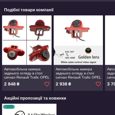
Подібні товари компанії
Автомобільна камера
Автомобільна камера
Авто
заднього огляду в стоп
заднього огляду в стоп
задн
сигнал Renault Trafic OPEL
сигнал Renault Trafic OPEL
сигн
Vivaro Nissan Primastar
Vivaro 2001-2014 два
Traf
2 848
2 938
3 7
₴
₴
Talento 2001-2014 з ЇЧ
режими AHD 1080P/720P з
720
підсвіткою
ІЧ підсвіткою
Акційні пропозиції та новинки
–15%