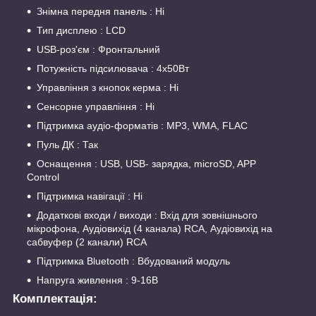
Знімна передня панель : Ні
Тип дисплею : LCD
USB-роз'єм : Фронтальний
Потужність підсилювача : 4х50Вт
Управління з кнопок керма : Ні
Cенсорне управління : Ні
Підтримка аудіо-форматів : MP3, WMA, FLAC
Пуль ДК : Так
Оснащення : USB, USB- зарядка, microSD, APP
Control
Підтримка навігації : Ні
Додаткові входи / виходи : Вхід для зовнішнього
мікрофона, Аудіовихід (4 канала) RCA, Аудіовихід на
сабвуфер (2 канали) RCA
Підтримка Bluetooth : Вбудований модуль
Напруга живлення : 9-16В
Комплектація: