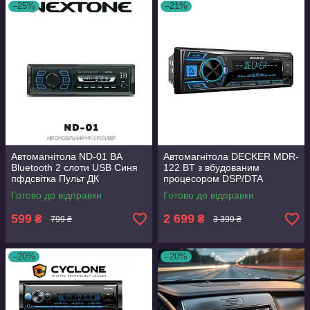
–25%
–21%
Автомагнітола ND-01 BA
Автомагнітола DECKER MDR-
Bluetooth 2 слоти USB Синя
122 BT з вбудованим
пфдсвітка Пульт ДК
процесором DSP/DTA
можливістю керуванням
Bluetooth Мультипідсвітка
Готово до відправки
Готово до відправки
через мобільний додаток
2USB
599
2 699
₴
₴
799 ₴
3 399 ₴
–20%
–20%