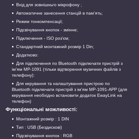
Вхід для зовнішньго мікрофону ;
Автоматичне занесення станцій в пам'ять;
Режим тонкомпенсації;
Підсвічування кнопок - змінне;
Підключення - ISO роз'єм;
Стандартний монтажний розмір 1 Din;
Додатково:
Для підключення по Bluetooth підключати пристрій з
ім'ям MP-1091 (тільки відтворення музичних файлів з
телефону):
Для керування та налаштування пристрою по
Bluetooth підключати пристрій з ім'ям MP-1091-APP (для
керування необхідно встановити додаток EwayLink на
телефон)
Функціональні можливості:
Монтажний розмір : 1 DIN
Тип : USB (Бездискові)
Підсвічування кнопок : RGB