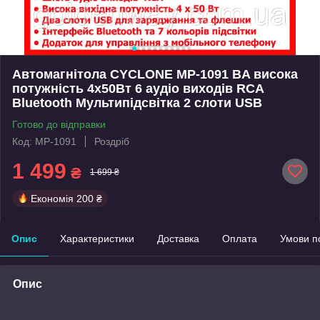
Автомагнітола CYCLONE MP-1091 BA висока
потужність 4х50Вт 6 аудіо виходів RCA
Bluetooth Мультипідсвітка 2 слоти USB
Готово до відправки
Код: MP-1091
Роздріб
1 499
₴
1 699 ₴
Економія
200 ₴
Опис
Характеристики
Доставка
Оплата
Умови п
Опис