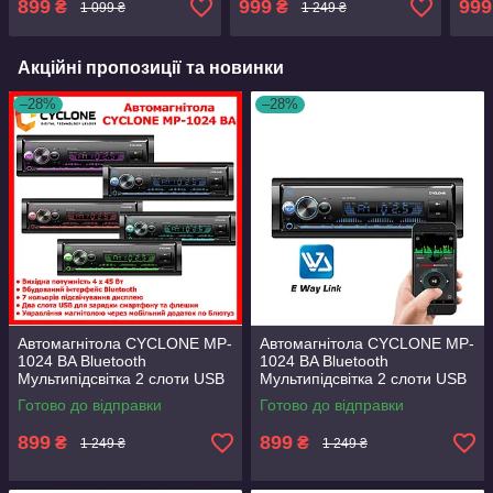
899
999
999
₴
₴
1 099 ₴
1 249 ₴
4х50Вт
4х45 Вт 2 лінійні
різн
стереовиходи
кноп
Акційні пропозиції та новинки
–28%
–28%
Автомагнітола CYCLONE MP-
Автомагнітола CYCLONE MP-
1024 BA Bluetooth
1024 BA Bluetooth
Мультипідсвітка 2 слоти USB
Мультипідсвітка 2 слоти USB
Пульт ДК
Пульт ДК
Готово до відправки
Готово до відправки
899
899
₴
₴
1 249 ₴
1 249 ₴