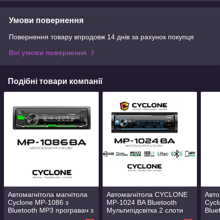
Умови повернення
Повернення товару впродовж 14 днів за рахунок покупця
Всі умови повернення
Подібні товари компанії
Автомагнітола магнітола
Автомагнітола CYCLONE
Авто
Cyclone MP-1086 з
MP-1024 BA Bluetooth
Cycl
Bluetooth MP3 програвач з
Мультипідсвітка 2 слоти
Blue
FM приймачем Потужність
USB Пульт ДК потужність
FM 