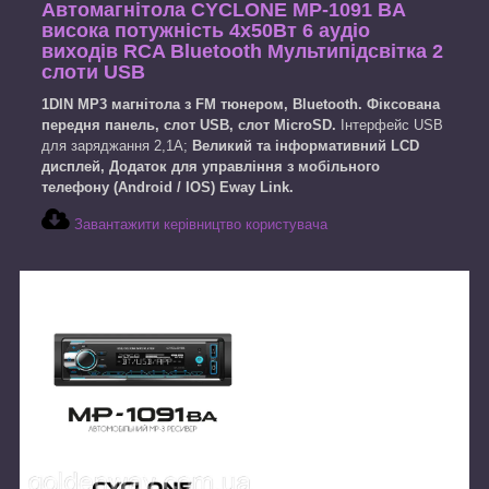
Автомагнітола CYCLONE MP-1091 BA
висока потужність 4х50Вт 6 аудіо
виходів RCA Bluetooth Мультипідсвітка 2
слоти USB
1DIN MP3 магнітола з FM тюнером, Bluetooth. Фіксована
передня панель, слот USB, слот MicroSD.
Інтерфейс USB
для заряджання 2,1А;
Великий та інформативний LCD
дисплей, Додаток для управління з мобільного
телефону (Android / IOS)
Eway Link.
Завантажити керівництво користувача