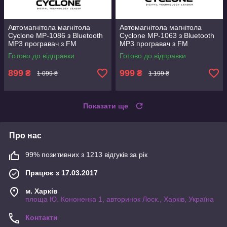
Автомагнітола магнітола
Автомагнітола магнітола
Cyclone MP-1086 з Bluetooth
Cyclone MP-1063 з Bluetooth
MP3 програвач з FM
MP3 програвач з FM
приймачем Потужність
приймачем різнокольорова
Готово до відправки
Готово до відправки
4х50Вт
підсвітка кнопок Потужність
4х50Вт
899
999
₴
₴
1 099 ₴
1 199 ₴
Показати ще
Про нас
99% позитивних з 1213 відгуків за рік
Працює з 17.03.2017
м. Харків
площа Ю. Кононенка 1, авторинок Лоск., Харків, Україна
Контакти