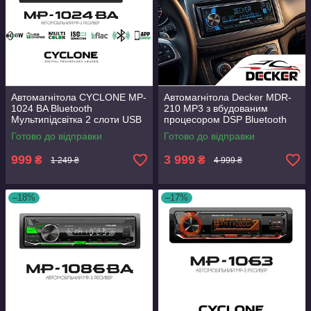
Автомагнітола CYCLONE MP-
Автомагнітола Decker MDR-
1024 BA Bluetooth
210 MP3 з вбудованим
Мультипідсвітка 2 слоти USB
процесором DSP Bluetooth
Пульт ДК потужність 4х45 Вт
Мультипідсвітка USB
Готово до відправки
Готово до відправки
2 лінійні стереовиходи
Потужність 4 х 95Вт
999
3 999
₴
₴
1 249 ₴
4 999 ₴
–18%
–17%