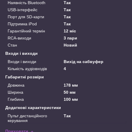
Наявність Bluetooth
Так
USB-інтерфейс
Так
Порт для SD-карти
Так
Підтримка iPod
Так
Гарантійний термін
12 міс
RCA-виходи
3 пари
Стан
Новий
Входи і виходи
Входи і виходи
Вихід на сабвуфер
Кількість аудіовходів
4
Габаритні розміри
Довжина
178 мм
Ширина
50 мм
Глибина
100 мм
Додаткові характеристики
Пульт дистанційного
Так
керування
Приховати