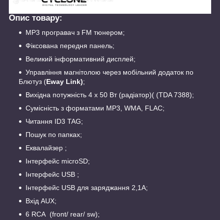
Опис товару:
MP3 програвач з FM тюнером;
Фіксована передня панель;
Великий інформативний дисплей;
Управління магнітолою через мобільний додаток по
Блютуз (
Eway Link)
;
Вихідна потужність 4 х 50 Вт (радіатор)( (TDA 7388);
Сумісність з форматами MP3, WMA, FLAC;
Читання ID3 TAG;
Пошук по папках;
Еквалайзер ;
Інтерфейс microSD;
Інтерфейс USB ;
Інтерфейс USB для заряджання 2,1А;
Вхід AUX;
6 RCA (front/ rear/ sw);