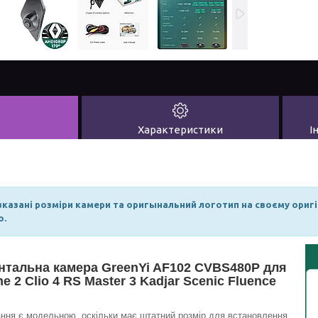
Характеристики
І
 вказані розміри камери та оригынальний логотип на своєму ор
о.
тальна камера GreenYi AF102 CVBS480P для
e 2 Clio 4 RS Master 3 Kadjar Scenic Fluence
ння є модельною, оскільки має штатний розмір для встановлення