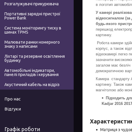
Розгалужувачі прикурювача
в логотип автомоб
У камері реалізов
Портативні зарядні пристрої
Power Bank
відеосигналом (за 
будь-якого прист
Система моніторингу тиску в
перешкод електропр
шинах TPMS
картинку.
Малювати рамки номерного
Робота камери здій
знаку з написами
корпус, а також від
відеокамері легко 
Ліхтарі та резервне освітлення
зазначити високоякі
будинку
загалом має безліч 
Автомобільні індикатори,
демократичною варт
панелі приладів і керування
Камера стандарту A
картинку. Також ка
Акустичний кабель на відріз
магнітолою або мон
Підходить для
Про нас
Kadjar 2016 201
Відгуки
Характеристик
Графік роботи
Матриця з чудов