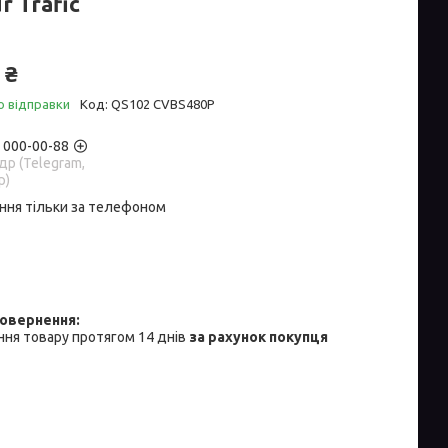
r Trafic
 ₴
о відправки
Код:
QS102 CVBS480P
) 000-00-88
р (Telegram,
p)
ння тільки за телефоном
ня товару протягом 14 днів
за рахунок покупця