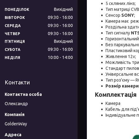
5 скляних лінз;
Тип матриці CV
Вихідний
ПОНЕДІЛОК
Cенсор
SONY
;
09:30
16:00
ВІВТОРОК
Камера має ре
09:30
16:00
СЕРЕДА
Роздільна здат
Тип сигналу
NT
09:30
16:00
ЧЕТВЕР
Горизонтальний
Вихідний
ПʼЯТНИЦЯ
Без паркувально
09:30
16:00
СУБОТА
Пластиковий ко
Живлення 12v;
10:00
14:00
НЕДІЛЯ
Можливість три
Стандарт пилов
Універсальне в
Тип роз'єму — R
Контакти
Розмір камери 
Комплектація
Камера
Олександр
Кабель для під'
Індивідуальне 
GoldenWay