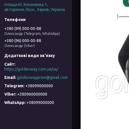
площа Ю. Кононенка 1,
авторинок Лоск., Харків, Україна
+380 (99) 000-00-88
Олександр (Telegram, WhatsApp)
+380 (96) 000-00-88
Олександр (Viber)
https://goldenway.com.ua/ua/
goldenwayprom@gmail.com
+38099000000
+380960000000
+38099000000