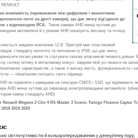
іл RENAULT.
ана можливість перемикання між цифровим і аналоговим
допомогою петлі на дроті камери), що дає змогу під'єднати до
рою з відеовходом RCA.
Також камери AHD менш чутливі до
оводини автомобіля й у режимі AHD показують якіснішу та чіткішу
снюється завдяки живленню 12 В. Пристрій має пластиковий
повідає стандарту вологого та пилозахисту IP68, що дає змогу
переносити погані умови та слугувати своєму власникові якомога довше.
сну скляну оптику в металевому кожусі, завдяки якій усі нюанси не зал
позитивних характеристик, а також її високу якість, функціональність і на
істю — обов'язково потішать свого обранця.
HD як порівняти з камерами на сенсорах CMOS і SSD, що відбивають якіс
мери AHD менш чутливі до перешкод електропроводини автомобіля. (обо
ітором камер стандарту AHD)
 Renault Megane 2 Clio 4 RS Master 3 Scenic Twingo Fluence Captur Tr
7 2018 2019 2020
и:
ою світлочутливістю й кольоропередаванням у денну/нічну пору;