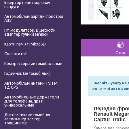
Інвертор перетворювач
напруги
Автомобільні зарядні пристрої
АЗУ
Fm модулятори, Bluetooth-
адаптер гучний зв'язок
Карти пам'яті MicroSD
Опис
Флешки usb
Компрессоры автомобильные
Годинник (автомобільні)
Зверніть увагу на
Автомобільні антени TV, FM,
T2, GPS
логотипі авто рен
Автомобильные держатели
для телефона, gps и
универсальные
Передня фрон
Renault Megan
Діагностика автомобіля
Captur Trafic
автосканер тестер
товщиномір
Камера для паркува