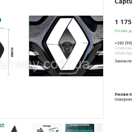
Captu
1 175
Готово д
+380 (99
Олександ
WhatsAp
Замовле
повернен