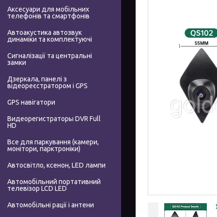
Аксесуари для мобільних
телефонів та смартфонів
Автоакустика автозвук
динаміки та комплектуючі
Сигналізації та центральні
замки
Дзеркала, панелі з
відеореєстратором і GPS
GPS навігатори
Видеорегистраторы DVR Full
HD
Все для паркування (камери,
монітори, парктроніки)
Автосвітло, ксенон, LED лампи
Автомобільний портативний
телевізор LCD LED
Автомобільні рації і антени