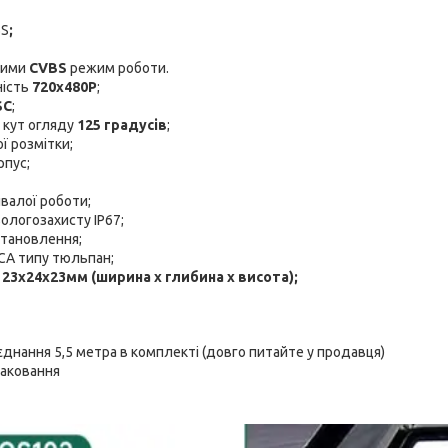
BS
;
жими
CVBS
режим роботи.
ність
720х480P
;
SC
;
 кут огляду
125 градусів
;
ї розмітки;
рпус;
валої роботи;
ологозахисту IP67;
становлення;
CA типу тюльпан;
23х24х23мм (ширина х глибина х висота);
єднання 5,5 метра в комплекті (довго питайте у продавця)
паковання