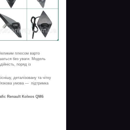
 Великим плюсом варто
ишаться без уваги. Модель
дійність, поряд із
нішу, деталізовану та чітку
в'язкова умова — підтримка
afic Renault Koleos QM6