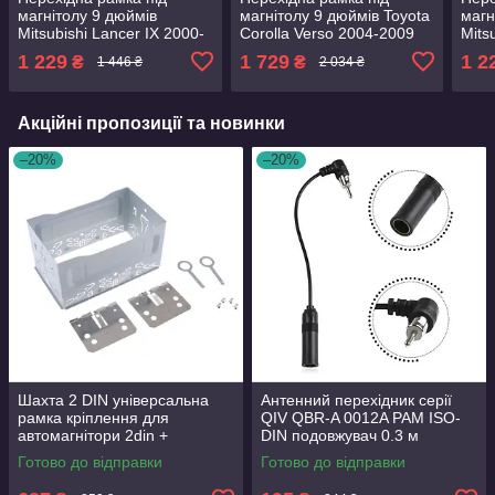
магнітолу 9 дюймів
магнітолу 9 дюймів Toyota
магн
Mitsubishi Lancer IX 2000-
Corolla Verso 2004-2009
Mits
2010 Carav 22-653 Рамка
Carav 22-1233 рамка
2010
1 229
1 729
1 2
₴
₴
1 446 ₴
2 034 ₴
для магнітоли на для
магнітоли на Тойота версо
Рамк
Лансер 9
Ланс
Акційні пропозиції та новинки
–20%
–20%
Шахта 2 DIN універсальна
Антенний перехідник серії
рамка кріплення для
QIV QBR-A 0012A PAM ISO-
автомагнітори 2din +
DIN подовжувач 0.3 м
монтажні кронштейни
Готово до відправки
Готово до відправки