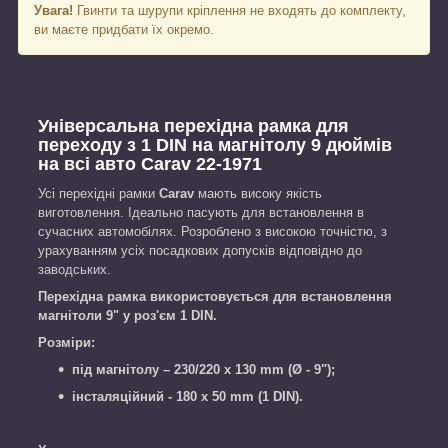
Увага!
Гвинти та шурупи кріплення не входять до комплекту,
ви маєте придбати їх окремо.
Універсальна перехідна рамка для
переходу з 1 DIN на магнітолу 9 дюймів
на всі авто Carav 22-1971
Усі перехідні рамки
Сarav
мають високу якість
виготовлення. Ідеально пасують для встановлення в
сучасних автомобілях. Розроблено з високою точністю, з
урахуванням усіх посадкових допусків відповідно до
заводських.
Перехідна рамка використовується для встановлення
магнітоли 9" у роз'єм 1 DIN.
Розміри:
під магнітолу –
230/220 х 130 mm
(Ø - 9")
;
інсталяційний
-
180 x 50 mm (1 DIN)
.