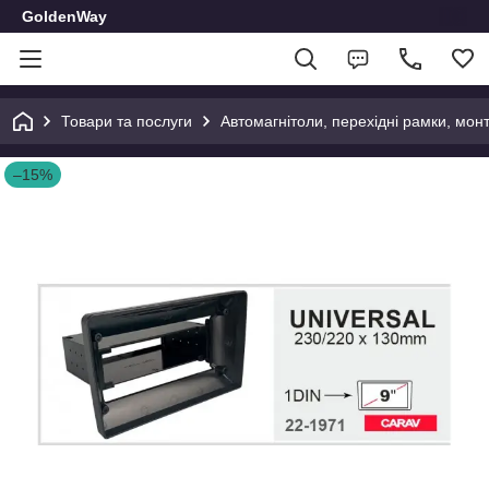
GoldenWay
Товари та послуги
Автомагнітоли, перехідні рамки, мон
–15%