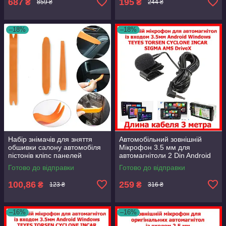
687
195
₴
₴
859 ₴
244 ₴
–18%
–18%
Набір знімачів для зняття
Автомобільний зовнішній
обшивки салону автомобіля
Мікрофон 3.5 мм для
пістонів кліпс панелей
автомагнітоли 2 Din Android
торпеди та магнітол
Windows TEYES Cyclone
Готово до відправки
Готово до відправки
довжина кабелю 3 м.
100,86
259
₴
₴
123 ₴
316 ₴
–16%
–16%