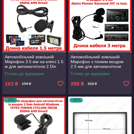
Автомобільний зовнішній
Автомобільний зовнішній
Мікрофон 3.5 мм на кліпсі 1.5
Мікрофон з тонким входом
м для автомагнітоли 2 Din
2.5 мм для автомагнітоли
Android Windows TEYES
Pioneer та інших не катайськи
Готово до відправки
Готово до відправки
Cyclone
магнітол
163
266
₴
₴
194 ₴
316 ₴
–16%
–15%