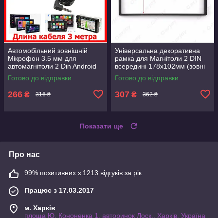
Автомобільний зовнішній
Універсальна декоративна
Мікрофон 3.5 мм для
рамка для Магнітоли 2 DIN
автомагнітоли 2 Din Android
всередині 178х102мм (зовні
Windows TEYES Cyclone
189х109мм)
Готово до відправки
Готово до відправки
довжина кабелю 3 метри
266
307
₴
₴
316 ₴
362 ₴
Показати ще
Про нас
99% позитивних з 1213 відгуків за рік
Працює з 17.03.2017
м. Харків
площа Ю. Кононенка 1, авторинок Лоск., Харків, Україна