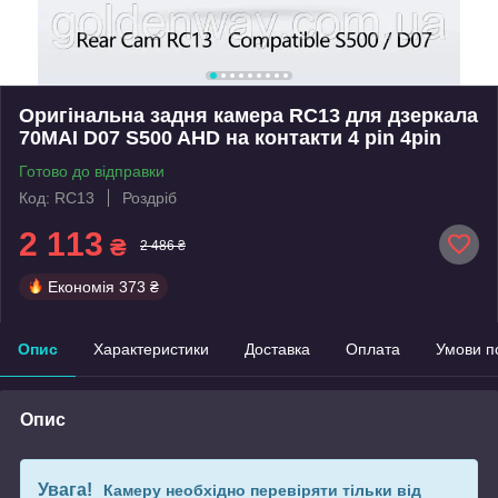
Оригінальна задня камера RC13 для дзеркала
70MAI D07 S500 AHD на контакти 4 pin 4pin
Готово до відправки
Код: RC13
Роздріб
2 113
₴
2 486 ₴
Економія
373 ₴
Опис
Характеристики
Доставка
Оплата
Умови п
Опис
Увага!
Камеру необхідно перевіряти тільки від