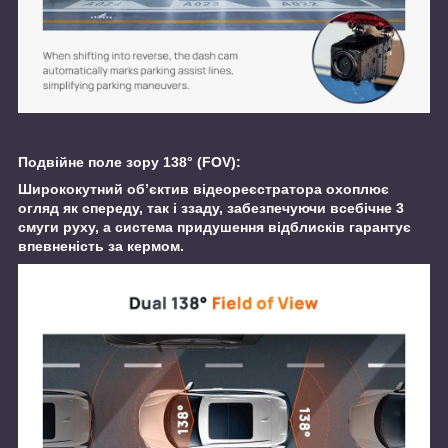
Подвійне поле зору 138° (FOV):
Ширококутний об’єктив відеореєстратора охоплює
огляд як спереду, так і ззаду, забезпечуючи всебічне 3
смуги руху, а система придушення відблисків гарантує
впевненість за кермом.