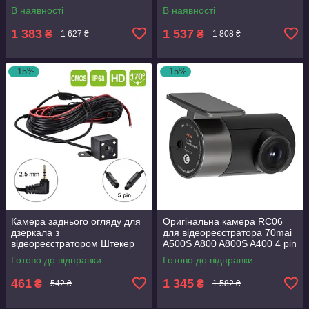
дзеркала 10 дюймів 70MAI
Штекер 2.5 мм 4 контакти
В наявності
В наявності
D07 S500
1 383
1 537
₴
₴
1 627 ₴
1 808 ₴
–15%
–15%
Камера заднього огляду для
Оригінальна камера RC06
дзеркала з
для відеореєстратора 70mai
відеореєстратором Штекер
A500S A800 A800S A400 4 pin
2,5 мм 5 контактів 5 pin
4pin 4 контакти
Готово до відправки
Готово до відправки
461
1 345
₴
₴
542 ₴
1 582 ₴