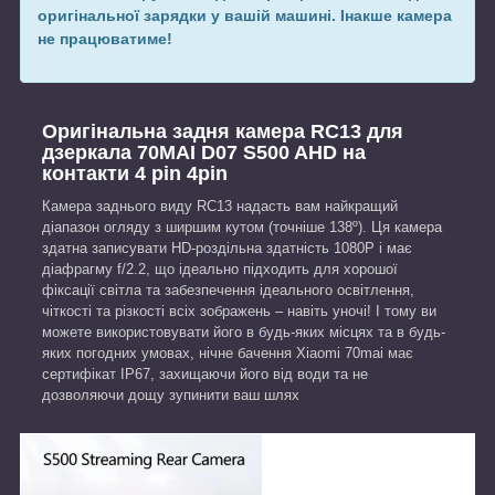
оригінальної зарядки у вашій машині. Інакше камера
не працюватиме!
Оригінальна задня камера RC13 для
дзеркала 70MAI D07 S500 AHD на
контакти 4 pin 4pin
Камера заднього виду RC13 надасть вам найкращий
діапазон огляду з ширшим кутом (точніше 138º). Ця камера
здатна записувати HD-роздільна здатність 1080P і має
діафрагму f/2.2, що ідеально підходить для хорошої
фіксації світла та забезпечення ідеального освітлення,
чіткості та різкості всіх зображень – навіть уночі! І тому ви
можете використовувати його в будь-яких місцях та в будь-
яких погодних умовах, нічне бачення Xiaomi 70mai має
сертифікат IP67, захищаючи його від води та не
дозволяючи дощу зупинити ваш шлях