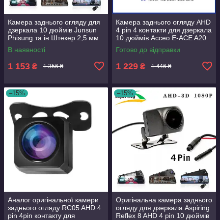
Камера заднього огляду для
Камера заднього огляду AHD
дзеркала 10 дюймів Junsun
4 pin 4 контакти для дзеркала
Phisung та ін Штекер 2,5 мм
10 дюймів Acceo E-ACE A20
5 контактів 5 pin 1п
A37 A37P A38 A45 A45P A47
В наявності
Готово до відправки
A48
1 153
1 229
₴
₴
1 356 ₴
1 446 ₴
–15%
–15%
Аналог оригінальної камери
Оригінальна камера заднього
заднього огляду RC05 AHD 4
огляду для дзеркала Aspiring
pin 4pin контакту для
Reflex 8 AHD 4 pin 10 дюймів