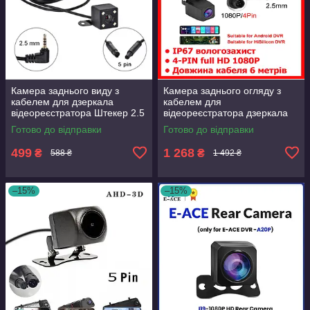
Камера заднього виду з
Камера заднього огляду з
кабелем для дзеркала
кабелем для
відеореєстратора Штекер 2.5
відеореєстратора дзеркала
мм 5 контактів 5 pin
Android 8.1 з 4G Штекер 2,5
Готово до відправки
Готово до відправки
мм, 4 контакти 4 pin
499
1 268
₴
₴
588 ₴
1 492 ₴
–15%
–15%