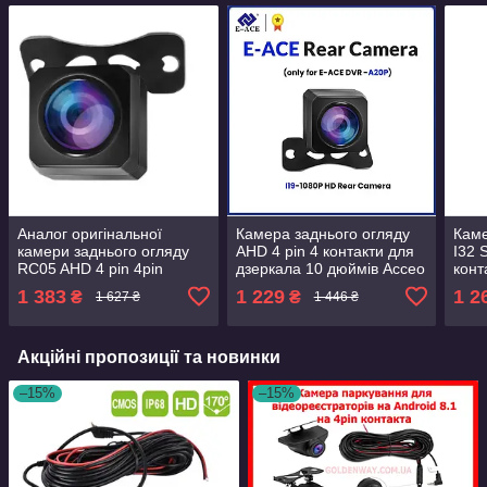
Аналог оригінальної
Камера заднього огляду
Каме
камери заднього огляду
AHD 4 pin 4 контакти для
I32 
RC05 AHD 4 pin 4pin
дзеркала 10 дюймів Acceo
конт
контакту для дзеркала 10
E-ACE A20 A37 A37P A38
12 д
1 383
1 229
1 2
₴
₴
1 627 ₴
1 446 ₴
дюймів 70MAI D07 S500
A45 A45P A47 A48
A20 
A45P
Акційні пропозиції та новинки
–15%
–15%