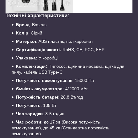
Технічні характеристики:
Бренд
: Baseus
Колір
: Сірий
Матеріал
: ABS пластик, полікарбонат
Сертифікація якості:
RoHS, CE, FCC, КНР
Упаковка:
У коробці
Комплектація:
Пилосос, щілинна насадка, щітка для
пилу, кабель USB Type-C
Потужність всмоктування
: 15000 Па
Ємність акумулятора:
4*2000 мАг
Потужність батареї
: 28.8 Вт/год
Потужність
: 135 Вт
Час зарядки
: 3-5 годин
Час роботи
: до 17 хв (Висока потужність
всмоктування), до 45 хв (Стандартна потужність
всмоктування)