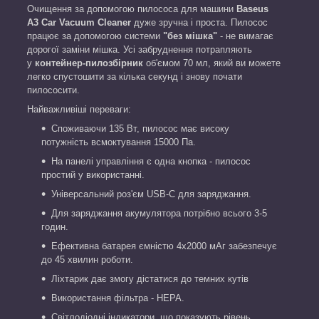
Очищення за допомогою пилососа для машини
Baseus
A3
Car
Vacuum Cleaner
дуже зручна і проста. Пилосос
працює за допомогою системи
"без мішка"
- не вимагає
дорогої заміни мішка. Усі забруднення потрапляють
у
контейнер-пилозбірник
об'ємом 70 мл, який ви можете
легко спустошити за кілька секунд і знову почати
пилососити.
Найважливіші переваги:
Споживаючи 135 Вт, пилосос має високу
потужність всмоктування 15000 Па.
На панелі управління є одна кнопка - пилосос
простий у використанні.
Універсальний роз'єм USB-C для заряджання.
Для заряджання акумулятора потрібно всього 3-5
годин.
Ефективна батарея ємністю 4х2000 мАг забезпечує
до 45 хвилин роботи.
Ліхтарик дає змогу дістатися до темних кутів
Використання фільтра - HEPA.
Світлодіодні індикатори, що показують рівень