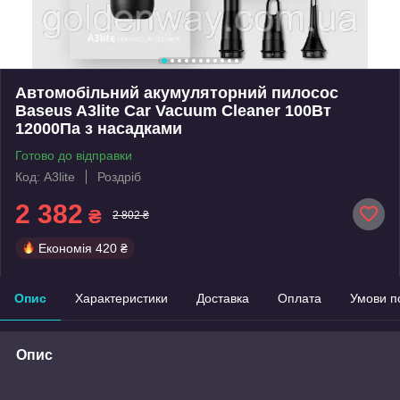
Автомобільний акумуляторний пилосос
Baseus A3lite Car Vacuum Cleaner 100Вт
12000Па з насадками
Готово до відправки
Код: A3lite
Роздріб
2 382
₴
2 802 ₴
Економія
420 ₴
Опис
Характеристики
Доставка
Оплата
Умови п
Опис