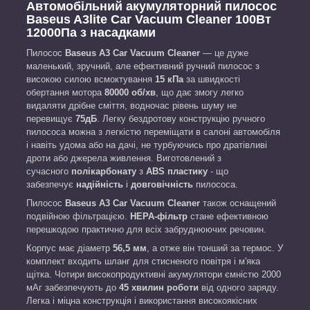
Автомобільний акумуляторний пилосос
Baseus A3lite Car Vacuum Cleaner 100Вт
12000Па з насадками
Пилосос
Baseus A3
Car
Vacuum Cleaner
— це дуже
маленький, зручний, але ефективний ручний пилосос з
високою силою всмоктування
1
5 кПа
за швидкості
обертання мотора
80000 об/хв
, що дає змогу легко
видаляти дрібне сміття, водночас рівень шуму не
перевищує
75дБ
. Легку бездротову конструкцію ручного
пилососа можна з легкістю переміщати в салоні автомобіля
і навіть удома або на дачі, не турбуючись про дратівливі
дроти або джерела живлення. Виготовлений з
сучасного
полікарбонату
з
ABS пластику
- що
забезпечує
надійність
і
довговічність
пилососа.
Пилосос
Baseus A3
Car
Vacuum Cleaner
також оснащений
подвійною фільтрацією.
НЕРА-фільтр
стане ефективною
перешкодою практично для всіх забруднюючих речовин.
Корпус має діаметр
56,5 мм
, а отже він тонший за термос. У
комплект входить шланг для стисненого повітря і м'яка
щітка. Чотири високопродуктивні акумулятори ємністю 2000
мАг забезпечують до
45 хвилин роботи
від одного заряду.
Легка і міцна конструкція і використання високоякісних