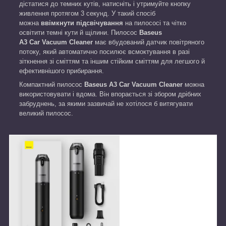
дістатися до темних кутів, натисніть і утримуйте кнопку
живлення протягом 3 секунд. У такий спосіб
можна
ввімкнути підсвічування
на пилососі та чітко
освітити темні кути й щілини. Пилосос
Baseus
A3
Car
Vacuum Cleaner
має вбудований датчик повітряного
потоку, який автоматично посилює всмоктування в разі
зіткнення зі сміттям та іншим стійким сміттям для легшого й
ефективнішого прибирання.
Компактний пилосос
Baseus A3
Car
Vacuum Cleaner
можна
використовувати і вдома. Він впорається зі збором дрібних
забруднень, за якими зазвичай не хотілося б витягувати
великий пилосос.