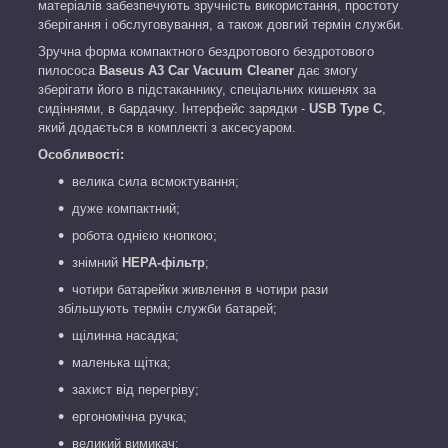
матеріалів забезпечують зручність використання, простоту
зберігання і обслуговування, а також довгий термін служби.
Зручна форма компактного бездротового бездротового
пилососа
Baseus A3
Car
Vacuum Cleaner
дає змогу
зберігати його в підстаканнику, спеціальних кишенях за
сидіннями, в бардачку. Інтерфейс зарядки -
USB Type C
,
який додається в комплекті з аксесуаром.
Особливості:
велика сила всмоктування;
дуже компактний;
робота однією кнопкою;
знімний
НЕРА-фільтр
;
чотири батарейки живлення в чотири рази
збільшують термін служби батарей;
щілинна насадка;
маленька щітка;
захист від перегріву;
ергономічна ручка;
великий вимикач;