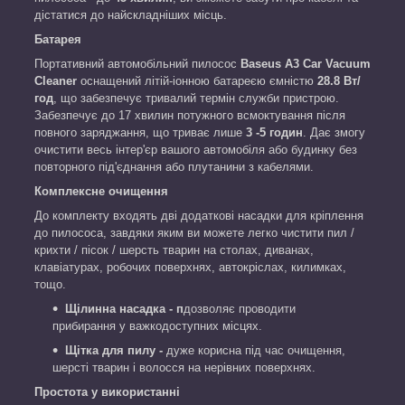
дістатися до найскладніших місць.
Батарея
Портативний автомобільний пилосос
Baseus A3
Car
Vacuum
Cleaner
оснащений літій-іонною батареєю ємністю
28.8 Вт/
год
, що забезпечує тривалий термін служби пристрою.
Забезпечує до 17 хвилин потужного всмоктування після
повного заряджання, що триває лише
3 -5 годин
. Дає змогу
очистити весь інтер'єр вашого автомобіля або будинку без
повторного під'єднання або плутанини з кабелями.
Комплексне очищення
До комплекту входять дві додаткові насадки для кріплення
до пилососа, завдяки яким ви можете легко чистити пил /
крихти / пісок / шерсть тварин на столах, диванах,
клавіатурах, робочих поверхнях, автокріслах, килимках,
тощо.
Щілинна насадка -
п
дозволяє проводити
прибирання у важкодоступних місцях.
Щітка для пилу -
дуже корисна під час очищення,
шерсті тварин і волосся на нерівних поверхнях.
Простота у використанні