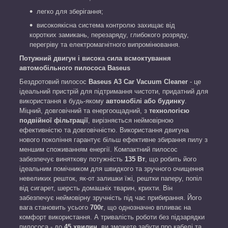
легко для зберігання;
високоякісна система контролю захищає від
коротких замикань, перезаряду, глибокого розряду,
перегріву та електромагнітного випромінювання.
Потужний двигун і висока сила всмоктування
автомобільного пилососа Baseus
Бездротовий пилосос
Baseus A3
Car
Vacuum Cleaner
- це
ідеальний пристрій для підтримання чистоти, придатний для
використання в будь-якому
автомобілі або будинку
.
Міцний, довговічний та енергоощадний, з
технологією
подвійної фільтрації
, вирізняється неймовірною
ефективністю та довговічністю. Використання двигуна
нового покоління гарантує більш ефективне збирання пилу з
меншим споживанням енергії. Компактний пилосос
забезпечує виняткову потужність
135 Вт
, що робить його
ідеальним помічником для швидкого та зручного очищення
невеликих решток, як-от залишки їжі, рештки паперу, попіл
від сигарет, шерсть домашніх тварин, крихти. Він
забезпечує неймовірну зручність під час прибирання. Його
вага становить усього
70
0
г
, що однозначно впливає на
комфорт використання. А тривалість роботи без підзарядки
пилососа - до
45 хвилин
, ви зможете забути про кабелі та