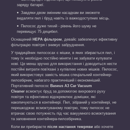
заряду батареї.
Завдяки двом змінним насадкам ви зможете
видаляти пил і бруд навіть із важкодоступних місць.
Пилосос дуже тихий - рівень його шуму не
перевищує 75 децибел.
Оснащений
HEPA фільтром
, девайс забезпечує ефективну
фільтрацію повітря і знижує забруднення.
У традиційних пилососах є мішки, в яких збирається пил, і
тому їх необхідно постійно міняти і не забувати купувати
нові. Це менш зручно для використання і доводиться нести
постійні витрати пов'язані з купівлею нових мішків. Пилосос,
який використовує замість мішка спеціальний контейнер-
пилозбірник, набагато практичніший і економніший.
Портативний пилосос
Baseus A3
Car
Vacuum
Cleaner
всмоктує бруд за допомогою вихрового руху
повітря та ефективно відокремлює домішки, які
накопичуються в контейнері. Пил, зібраний у контейнері, не
перешкоджає всмоктуваному повітрю, тому пилосос не
втрачає свою потужність під час вакуумного всмоктування
та заповнення контейнера-пилозбірника.
Коли ви прибираєте
після настання темряви
або хочете