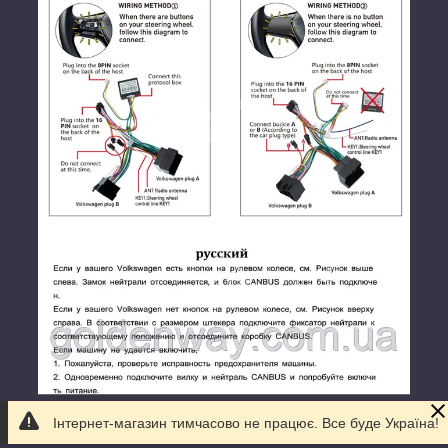
Якщо ваш автомобіль є моделлю високого класу
Інтернет-магазин тимчасово не працює. Все буде Україна!
(модель із Canbus або підтримує інформацію про