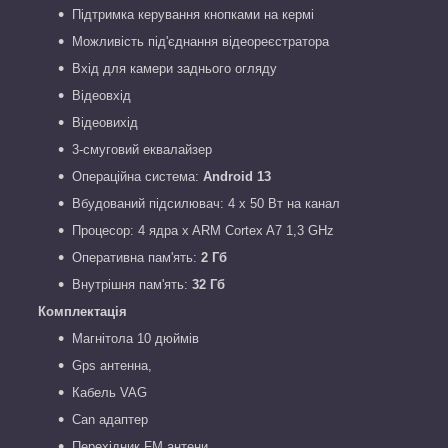
Підтримка керування кнопками на кермі
Можливість під'єднання відеореєстратора
Вхід для камери заднього огляду
Відеовхід
Відеовихід
3-смуговий еквалайзер
Операційна система:
Android 13
Вбудований підсилювач: 4 х 50 Вт на канал
Процесор: 4 ядра x ARM Cortex A7 1,3 GHz
Оперативна пам'ять:
2 Гб
Внутрішня пам'ять:
32 Гб
Комплектація
Магнітола 10 дюймів
Gps антенна,
Кабель VAG
Can адаптер
Перехідник FM антени