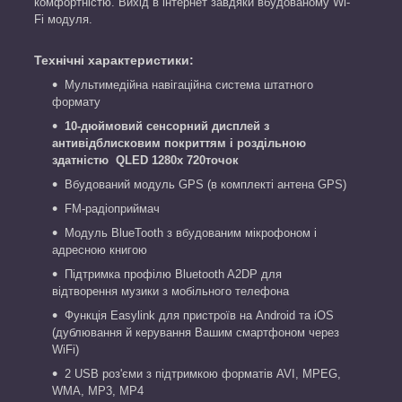
комфортністю. Вихід в інтернет завдяки вбудованому Wi-
Fi модуля.
Технічні характеристики:
Мультимедійна навігаційна система штатного
формату
10-дюймовий сенсорний дисплей з
антивідблисковим покриттям і роздільною
здатністю QLED 1280x 720точок
Вбудований модуль GPS (в комплекті антена GPS)
FM-радіоприймач
Модуль BlueTooth з вбудованим мікрофоном і
адресною книгою
Підтримка профілю Bluetooth A2DP для
відтворення музики з мобільного телефона
Функція Easylink для пристроїв на Android та iOS
(дублювання й керування Вашим смартфоном через
WiFi)
2 USB роз'єми з підтримкою форматів AVI, MPEG,
WMA, MP3, MP4