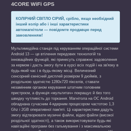
4CORE WiFi GPS
КОЛІРНИЙ СВІТЛО СІРИЙ, срібло, якщо необхідний
інший колір або і інші характеристики
автомагнітоли — повідомте продавцю перед
замовленням!
Мультимедійна станція під керуванням операційної системи
Android 13 — це втілення передових технологій та
інноваційних функцій, які принесуть справжнє задоволення
за кермом і дасть змогу бути в курсі всіх подій і на зв'язку в
будь-який час і в будь-якому місці. Величезний
сенсорний ємнісний дисплей розміром 9 дюймів, з
роздільною здатністю 1280x720 пікселів, ставати
незамінним органом керування штатним головним
пристроєм, а функція «мультитач» покращує й без того
швидку чутливість до торкання. Магнітола на ОС Android
обладнана сучасним 4-ядерним процесором частотою 1,3
Ghz і 2GB оперативної пам'яті. Ці характеристики дадуть
змогу відтворювати музичні файли, відео файли (високої
роздільної здатності), а також використовувати будь-які
навігаційні програми без гальмування і з максимальною