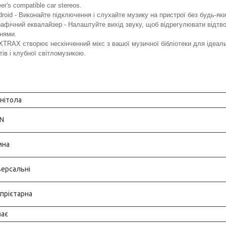
r's compatible car stereos.
roid - Виконайте підключення і слухайте музику на пристрої без будь-як
рафічний еквалайзер - Налаштуйте вихід звуку, щоб відрегулювати відтвор
нями.
TRAX створює нескінченний мікс з вашої музичної бібліотеки для ідеал
тів і клубної світломузикою.
нітола
IN
мна
версальні
прієтарна
ає