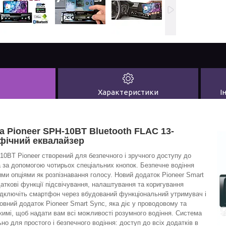
Характеристики
І
а Pioneer SPH-10BT Bluetooth FLAC 13-
фічний еквалайзер
10BT Pioneer створений для безпечного і зручного доступу до
 за допомогою чотирьох спеціальних кнопок. Безпечне водіння
ми опціями як розпізнавання голосу. Новий додаток Pioneer Smart
аткові функції підсвічування, налаштування та коригування
Підключіть смартфон через вбудований функціональний утримувач і
овний додаток Pioneer Smart Sync, яка діє у проводовому та
имі, щоб надати вам всі можливості розумного водіння. Система
но для простого і безпечного водіння: доступ до всіх додатків в