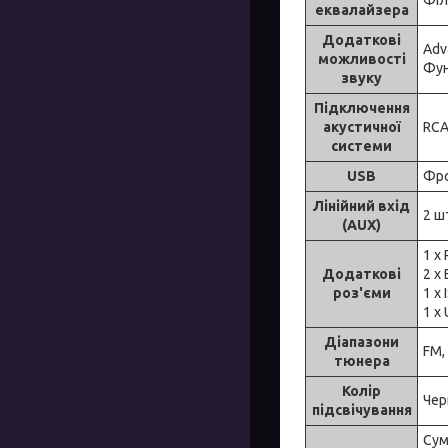
еквалайзера
Додаткові
Adv
можливості
Фун
звуку
Підключення
акустичної
RCA
системи
USB
Фр
Лінійний вхід
2 ш
(AUX)
1 х
Додаткові
2 х
роз'єми
1 х
1 х
Діапазони
FM,
тюнера
Колір
Чер
підсвічування
Сум