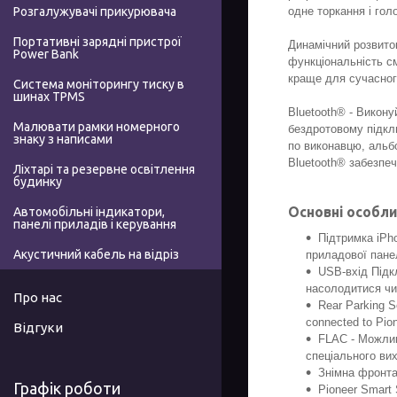
одне торкання і гол
Розгалужувачі прикурювача
Портативні зарядні пристрої
Динамічний розвито
Power Bank
функціональність см
краще для сучасног
Система моніторингу тиску в
шинах TPMS
Bluetooth® - Викону
Малювати рамки номерного
бездротовому підкл
знаку з написами
по виконавцю, альбо
Bluetooth® забезпеч
Ліхтарі та резервне освітлення
будинку
Основні особли
Автомобільні індикатори,
панелі приладів і керування
Підтримка iPho
Акустичний кабель на відріз
приладової пане
USB-вхід Підк
насолодитися чи
Про нас
Rear Parking S
connected to Pio
Відгуки
FLAC - Можлив
спеціального вих
Знімна фронта
Графік роботи
Pioneer Smart S