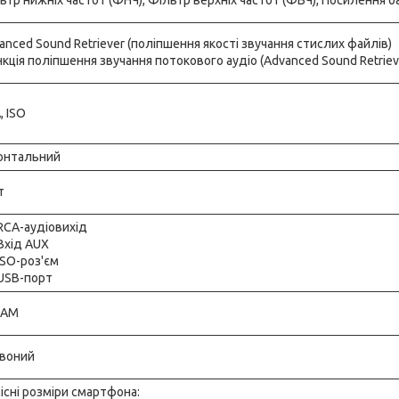
anced Sound Retriever (поліпшення якості звучання стислих файлів)
кція поліпшення звучання потокового аудіо (Advanced Sound Retrieve
, ISO
онтальний
т
 RCA-аудіовихід
 Вхід AUX
 ISO-роз'єм
 USB-порт
 AM
воний
існі розміри смартфона: