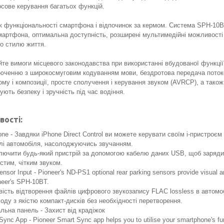
осове керування багатьох функцій.
к функціональності смартфона і відпочинок за кермом. Система SPH-10B
артфона, оптимальна доступність, розширені мультимедійні можливості і
о стилю життя.
йте вимоги місцевого законодавства при використанні вбудованої функції 
юченню з широкосмуговим кодуванням мови, бездротова передача потоко
му і композиції, просте сполучення і керування звуком (AVRCP), а також 
ують безпеку і зручність під час водіння.
вості:
ne - Завдяки iPhone Direct Control ви можете керувати своїм i-пристроєм
лі автомобіля, насолоджуючись звучанням.
лючити будь-який пристрій за допомогою кабелю даних USB, щоб заряди
стим, чітким звуком.
ensor Input - Pioneer's ND-PS1 optional rear parking sensors provide visual 
neer's SPH-10BT.
ість відтворення файлів цифрового звукозапису FLAC lossless в автомо
оду з якістю компакт-дисків без необхідності перетворення.
льна панель - Захист від крадіжок
ync App - Pioneer Smart Sync app helps you to utilise your smartphone's fun