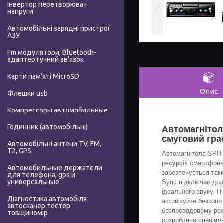
Інвертор перетворювач
напруги
Автомобільні зарядні пристрої
АЗУ
Fm модулятори, Bluetooth-
адаптер гучний зв'язок
Карти пам'яті MicroSD
Опис
Флешки usb
Компрессоры автомобильные
Годинник (автомобільні)
Автомагнітол
смуговий гра
Автомобільні антени TV, FM,
T2, GPS
Автомагнітола SPH-
ресурсів смартфона
Автомобильные держатели
забезпечується таки
для телефона, gps и
универсальные
Sync підключає дод
ідеального звуку. 
Діагностика автомобіля
активізуйте безкошт
автосканер тестер
безпроводовому реж
товщиномір
розроблена спеціаль