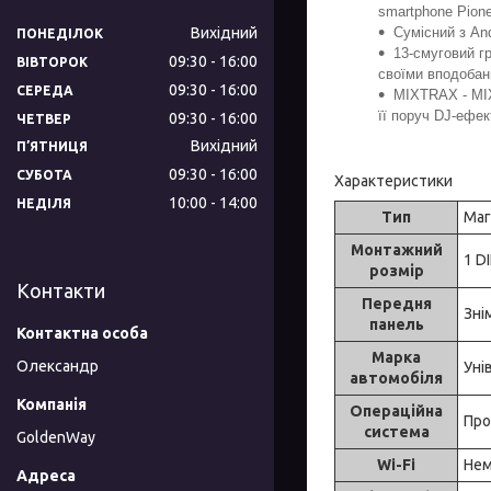
smartphone Pionee
Вихідний
Сумісний з And
ПОНЕДІЛОК
13-смуговий г
09:30
16:00
ВІВТОРОК
своїми вподобан
09:30
16:00
СЕРЕДА
MIXTRAX - MIX
її поруч DJ-ефек
09:30
16:00
ЧЕТВЕР
Вихідний
ПʼЯТНИЦЯ
09:30
16:00
СУБОТА
Характеристики
10:00
14:00
НЕДІЛЯ
Тип
Маг
Монтажний
1 D
розмір
Контакти
Передня
Зні
панель
Марка
Олександр
Уні
автомобіля
Операційна
Про
система
GoldenWay
Wi-Fi
Нем