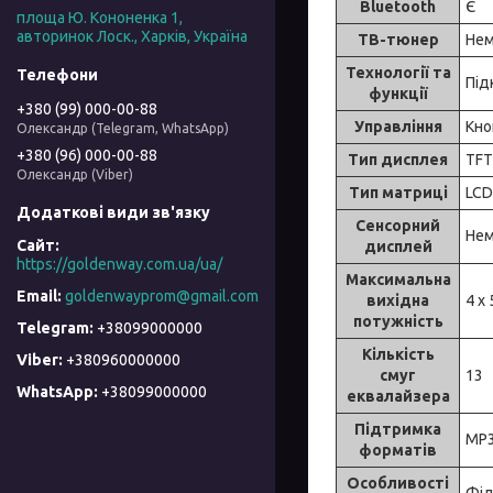
Bluetooth
Є
площа Ю. Кононенка 1,
авторинок Лоск., Харків, Україна
ТВ-тюнер
Нем
Технології та
Під
функції
+380 (99) 000-00-88
Управління
Кно
Олександр (Telegram, WhatsApp)
+380 (96) 000-00-88
Тип дисплея
TFT
Олександр (Viber)
Тип матриці
LCD
Сенсорний
Нем
дисплей
https://goldenway.com.ua/ua/
Максимальна
goldenwayprom@gmail.com
вихідна
4 x
потужність
+38099000000
Кількість
+380960000000
смуг
13
+38099000000
еквалайзера
Підтримка
MP3
форматів
Особливості
Філ