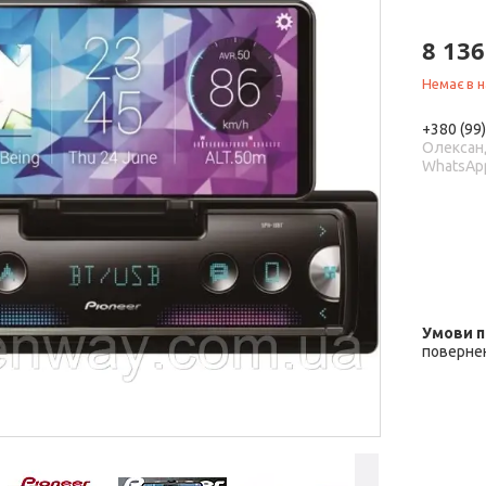
8 136
Немає в н
+380 (99
Олександ
WhatsAp
повернен