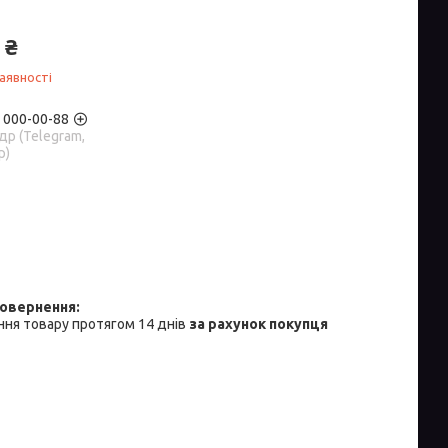
 ₴
аявності
) 000-00-88
р (Telegram,
p)
ня товару протягом 14 днів
за рахунок покупця