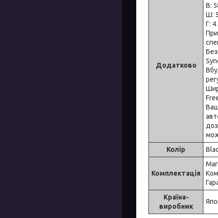
В: 
Ш: 
Г: 
При
спе
Без
Syn
Додатково
Вбу
рег
Шир
Fre
Ваш
авт
доз
мож
Колір
Bla
Маг
Комплектація
Ком
Гар
Країна-
Япо
виробник