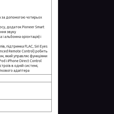
а за допомогою чотирьох
осу, додаток Pioneer Smart
ання звуку
 альбомна орієнтація) і
, підтримка FLAC, Siri Eyes
anced Remote Control) робить
м, який управляє функціями
d і iPhone Direct Control
роїв в одній системі,
ткового адаптера