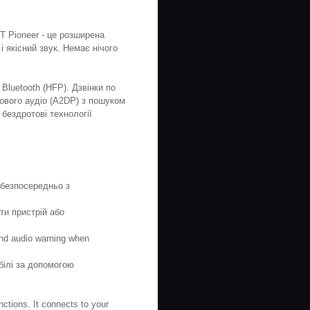
T Pioneer - це розширена
 якісний звук. Немає нічого
Bluetooth (HFP). Дзвінки по
вого аудіо (A2DP) з пошуком
бездротові технології
 безпосередньо з
ти пристрій або
and audio warning when
білі за допомогою
ctions. It connects to your