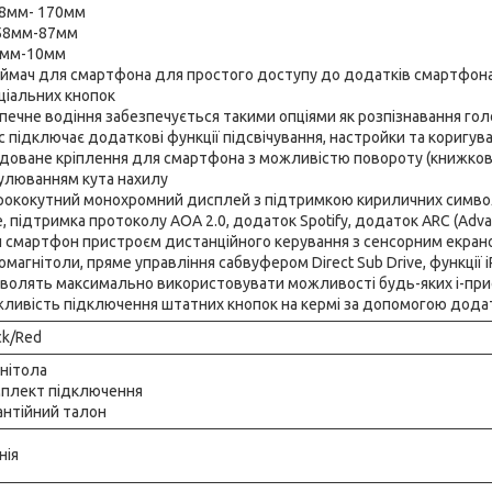
58мм- 170мм
58мм-87мм
4 мм-10мм
ймач для смартфона для простого доступу до додатків смартфон
ціальних кнопок
печне водіння забезпечується такими опціями як розпізнавання гол
c підключає додаткові функції підсвічування, настройки та коригув
доване кріплення для смартфона з можливістю повороту (книжкова і
улюванням кута нахилу
ококутний монохромний дисплей з підтримкою кириличних символів
e, підтримка протоколу AOA 2.0, додаток Spotify, додаток ARC (Adv
 смартфон пристроєм дистанційного керування з сенсорним екрано
омагнітоли, пряме управління сабвуфером Direct Sub Drive, функції iPo
волять максимально використовувати можливості будь-яких i-прист
ливість підключення штатних кнопок на кермі за допомогою дода
ck/Red
нітола
плект підключення
антійний талон
нія