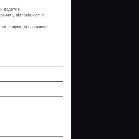
их додатків
ення у відповідності зі
ьної вечірки, доповнюючи