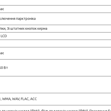
ає
ключення парктроніка
пки, Зі штатних кнопок керма
 LCD
ає
 50 Вт
, WMA, WAV, FLAC, ACC
ьтр нижніх частот (ФНЧ), Фільтр верхніх частот (ФВЧ), Посилення ба