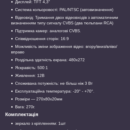
Дисплей: TFT 4,3"
Система кольоровості: PAL/NTSC (автовизначення)
Відеовхід: Тримання двох відеовходів з автоматичним
визначенням типу сигналу CVBS (два тюльпани RCA)
Підтримка камер: аналогові CVBS.
Співвідношення сторін: 16:9
Можливість зміни зображення відео: вгору/вниз/вліво/
вправо
Роздільна здатність екрана: 480х272
Яскравість: 500:1
Живлення: 12В
Споживана потужність: не більш ніж 3 Вт
Експлуатаційна температура: -20° - +70°.
Розміри — 270х80х20мм
Вага: 270г.
Комплектація
зеркало з кріпленням: 1шт