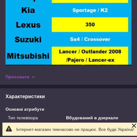
Приховати
Характеристики
Основні атрибути
Тип телевізора
Вбудований в дзеркало
Виробник
Green
Інтернет-магазин тимчасово не працює. Все буде Україна!
Формат екрану
4:3