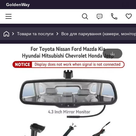
GoldenWay
Товари та послуги
Все для паркування (камери, монітор