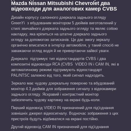
Mazda Nissan Mitsubishi Chevrolet два
відеовходи для аналогових камер CVBS
Дизайн корпусу салонного дзеркала заднього огляду
GreenYi з вбудованим монітором 5 дюймів виготовлений у
стилі звичайного дзеркала заднього огляду та являє собою
накладку, яка кріпиться на штатне дзеркало заднього
огляду за допомогою затискачів. Це дає змогу зеркалу
органічно вписатися в інтер'єр автомобіля, у такий спосіб не
заважаючи огляд водія й не привертаючи зайвої уваги.
Дзеркало підтримує тип відеостандартів CVBS і два
композитні відеовходи RCA (CVBS VIDEO IN і CAM IN, які в
автоматичному режимі підтримують відеостандарт
PAL/NTSC залежно від того, який сигнал надходить.
Зеркало має чудову дзеркальну поверхню та вбудований
монітор 4.3 дюймів для зображення сигналу з відеокамери
заднього огляду. Яскравий і контрастний монітор
забезпечить чудову картинку на екрані будь-коли.
Перший відеовхід VIDEO IN призначений для під'єднання
зовнішніх джерел відеосигналу. Водночас зображення з цих
пристроїв будуть відбиватися на екрані постійно.
Другий відеовхід CAM IN призначений для під'єднання