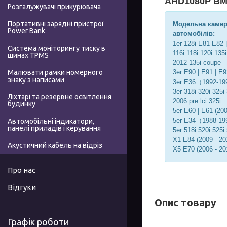
AHD1080P BMW
Розгалужувачі прикурювача
Портативні зарядні пристрої
Модельна камера
Power Bank
автомобілів:
1er 128i E81 E82 
Система моніторингу тиску в
116i 118i 120i 135
шинах TPMS
2012 135i coupe
3er E90 | E91 | E9
Малювати рамки номерного
знаку з написами
3er E36（1992-1
3er 318i 320i 325i
Ліхтарі та резервне освітлення
2006 pre lci 325i
будинку
5er E60 | E61 (200
5er E34（1988-1
Автомобільні індикатори,
панелі приладів і керування
5er 518i 520i 525i
X1 E84 (2009 - 20
Акустичний кабель на відріз
X5 E70 (2006 - 20
Про нас
Відгуки
Опис товару
Графік роботи