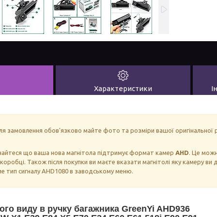
Характеристики
І
ля замовлення обов'язково майте фото та розміри вашої оригінальної 
найтеся що ваша нова магнітола підтримує формат камер
AHD
. Це можн
 коробці. Також після покупки ви маєте вказати магнітолі яку камеру ви 
ме тип сигналу AHD1080 в заводському меню.
ого виду в ручку багажника GreenYi AHD936