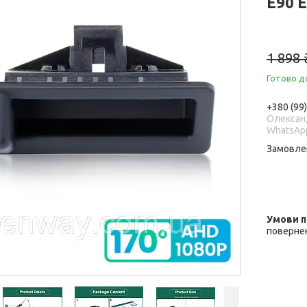
E90 
1 898 
Готово д
+380 (99
Олександ
WhatsAp
Замовле
повернен