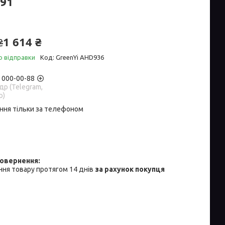
E91
1 614 ₴
₴
о відправки
Код:
GreenYi AHD936
) 000-00-88
р (Telegram,
p)
ння тільки за телефоном
ня товару протягом 14 днів
за рахунок покупця