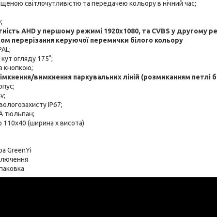
щеною світлочутливістю та передачею кольору в нічний час;
;
тність AHD у першому режимі 1920х1080, та CVBS у другому р
ом перерізання керуючої перемички білого кольору
PAL;
кут огляду 175˚;
з кнопкою;
імкнення/вимкнення паркувальних ліній (розмиканням петлі б
рпус;
v;
ологозахисту IP67;
CA тюльпан;
р 110х40 (ширина х висота)
а GreenYi
ключення
паковка