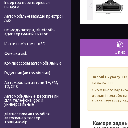
Інвертор перетворювач
напруги
Автомобільні зарядні пристрої
АЗУ
Fm модулятори, Bluetooth-
адаптер гучний зв'язок
Карти пам'яті MicroSD
Опис
Флешки usb
Компрессоры автомобильные
Годинник (автомобільні)
Зверніть увагу!
Піс
узгодження.
Автомобільні антени TV, FM,
T2, GPS
Окрім цього переко
до магнітоли або на
Автомобильные держатели
для телефона, gps и
в налаштуваннях са
универсальные
Діагностика автомобіля
автосканер тестер
товщиномір
Камера заднь