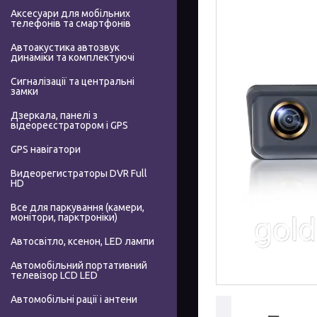
Аксесуари для мобільних
телефонів та смартфонів
Автоакустика автозвук
динаміки та комплектуючі
Сигналізації та центральні
замки
Дзеркала, панелі з
відеореєстратором і GPS
GPS навігатори
Видеорегистраторы DVR Full
HD
Все для паркування (камери,
монітори, парктроніки)
Автосвітло, ксенон, LED лампи
Автомобільний портативний
телевізор LCD LED
Автомобільні рації і антени