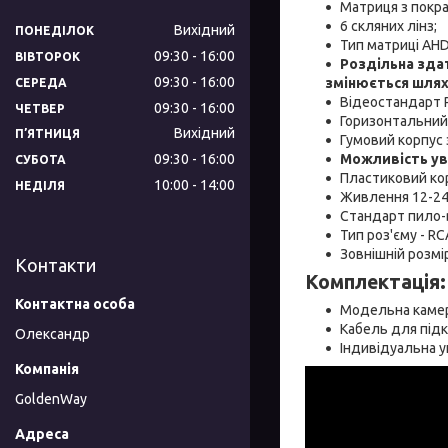
Матриця з покра
6 скляних лінз;
Вихідний
ПОНЕДІЛОК
Тип матриці AHD
09:30
16:00
ВІВТОРОК
Роздільна зда
09:30
16:00
змінюється шлях
СЕРЕДА
Відеостандарт 
09:30
16:00
ЧЕТВЕР
Горизонтальний 
Вихідний
ПʼЯТНИЦЯ
Гумовий корпус 
Можливість ув
09:30
16:00
СУБОТА
Пластиковий ко
10:00
14:00
НЕДІЛЯ
Живлення 12-24
Стандарт пило-в
Тип роз'єму - R
Зовнішній розмі
Контакти
Комплектація:
Модельна камер
Кабель для під
Олександр
Індивідуальна у
GoldenWay