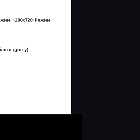
ежимі 1280х720; Режим
ілого дроту)