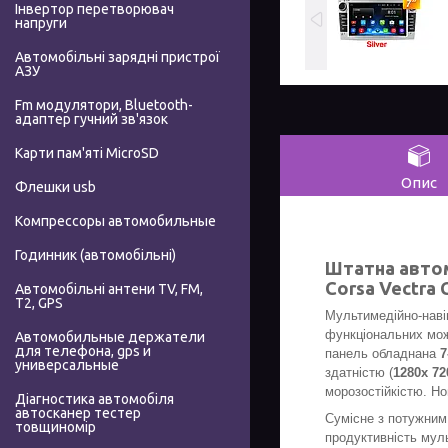
Інвертор перетворювач
напруги
Автомобільні зарядні пристрої
АЗУ
Fm модулятори, Bluetooth-
адаптер гучний зв'язок
Карти пам'яті MicroSD
Опис
Флешки usb
Компрессоры автомобильные
Годинник (автомобільні)
Штатна автом
Corsa Vectra 
Автомобільні антени TV, FM,
T2, GPS
Мультимедійно-наві
функціональних можл
Автомобильные держатели
для телефона, gps и
панель
обладнана
универсальные
здатністю (
1280x 72
морозостійкістю. Но
Діагностика автомобіля
автосканер тестер
Сумісне з потужним
товщиномір
продуктивність мул