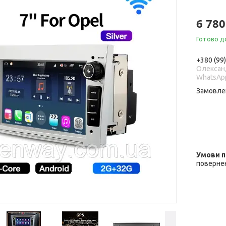
6 780
Готово д
+380 (99
Олександ
WhatsAp
Замовле
повернен