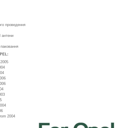
го проведення
M антени
 паковання
OPEL:
 2005
004
004
2006
2006
04
003
05
2004
06
from 2004