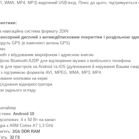
, WMA, MP4, MP3) виділений USB-вхід. Плюс до цього, підтримуються пл
ристики:
 навігаційна система формату 2DIN
енсорний дисплей з антивідблисковим покриттям і роздільною здат
дуль GPS (в комплекті антена GPS)
мач
oth з вбудованим мікрофоном і адресною книгою
філю Bluetooth A2DP для відтворення музики з мобільного телефона
ink для пристроїв на Android та iOS (дублювання й керування Вашим сма
и з підтримкою форматів AVI, MPEG, WMA, MP3, MP4
ування кнопками на кермі
д'єднання відеореєстратора
ри заднього огляду
валайзер
истема:
Android 10
дсилювач: 4 х 50 Вт на канал
дра x ARM Cortex A7 1,3 GHz
м'ять:
2Gb DDR RAM
'ять:
32 Гб