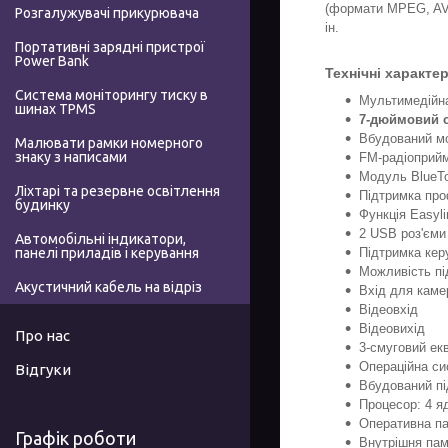
(формати MPEG, AVI
Розгалужувачі прикурювача
ін.
Портативні зарядні пристрої
Power Bank
Технічні характе
Система моніторингу тиску в
Мультимедійна
шинах TPMS
7-дюймовий с
Вбудований мо
Малювати рамки номерного
знаку з написами
FM-радіоприй
Модуль BlueTo
Ліхтарі та резервне освітлення
Підтримка про
будинку
Функція Easyl
2 USB роз'єм
Автомобільні індикатори,
панелі приладів і керування
Підтримка кер
Можливість пі
Акустичний кабель на відріз
Вхід для каме
Відеовхід
Відеовихід
Про нас
3-смуговий ек
Операційна с
Відгуки
Вбудований пі
Процесор: 4 я
Оперативна па
Графік роботи
Внутрішня пам