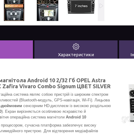
Характеристики
І
агнітола Android 10 2/32 Гб OPEL Astra
C Zafira Vivaro Combo Signum ЦВЕТ SILVER
гаційна система
являє собою пристрій із широким спектром
ивостей (Bluetooth-модуль, GPS-навігація, Wi-Fi). Лицьова
7-дюймовим
сенсорним HD-дисплеєм із високою роздільною
0
). Екран вирізняється особливою яскравістю й
вітня операційна система магнітоли
Android 10
 процесором, сучасна платформа забезпечує високу
ьтимедійного пристрою. Для відтворення медіафайлів