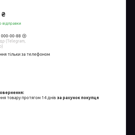
 ₴
о відправки
) 000-00-88
р (Telegram,
p)
ння тільки за телефоном
ня товару протягом 14 днів
за рахунок покупця