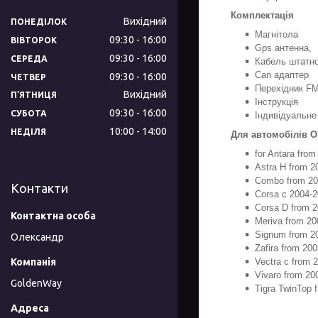
Комплектація
Вихідний
ПОНЕДІЛОК
Магнітола
09:30
16:00
ВІВТОРОК
Gps антенна,
09:30
16:00
СЕРЕДА
Кабель штатно
Can адаптер
09:30
16:00
ЧЕТВЕР
Перехідник F
Вихідний
ПʼЯТНИЦЯ
Інструкція
09:30
16:00
СУБОТА
Індивідуальне
10:00
14:00
НЕДІЛЯ
Для автомобілів 
for Antara from
Astra H from 2
Combo from 2
Контакти
Corsa c 2004-
Corsa D from 
Meriva from 20
Signum from 2
Олександр
Zafira from 20
Vectra c from 
Vivaro from 20
GoldenWay
Tigra TwinTop 