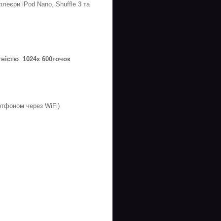
еєри iPod Nano, Shuffle 3 та
ністю 1024x 600точок
ртфоном через WiFi)