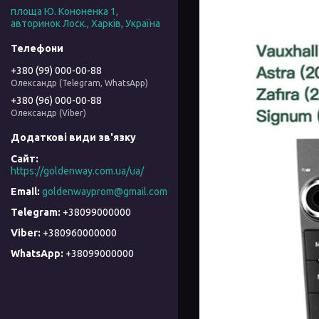
площа Ю. Кононенка 1,
авторинок Лоск., Харків, Україна
+380 (99) 000-00-88
Олександр (Telegram, WhatsApp)
+380 (96) 000-00-88
Олександр (Viber)
https://goldenway.com.ua/ua/
goldenwayprom@gmail.com
+38099000000
+380960000000
+38099000000