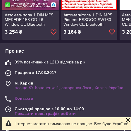
Автомагнітола 1 DIN MP5
Автомагнітола 1 DIN MP5
Авто
MEKEDE 158 OD-L6
Pioneer ESSGOO SW160
MEK
Window CE Bluetooth
Window CE Bluetooth
CE B
сенсорний екран 5 дюймів
сенсорний екран 5" IPS +
екра
3 254
3 164
3 2
₴
₴
Apple CarPlay AndroidAuto
КАМЕРА в Комплекті
CarP
Про нас
99% позитивних з 1210 відгуків за рік
Працює з 17.03.2017
м. Харків
площа Ю. Кононенка 1, авторинок Лоск., Харків, Україна
Контакти
Сьогодні працює з 10:00 до 14:00
Показати весь графік роботи
Інтернет-магазин тимчасово не працює. Все буде Україна!