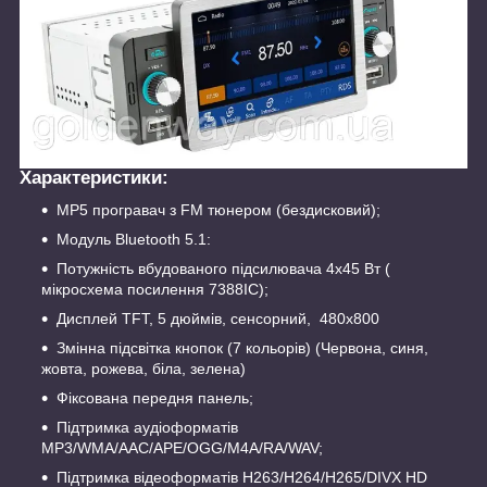
Характеристики:
MP5 програвач з FM тюнером (бездисковий);
Модуль Вluetooth 5.1:
Потужність вбудованого підсилювача 4х45 Вт (
мікросхема посилення 7388IC);
Дисплей TFT, 5 дюймів, сенсорний, 480x800
Змінна підсвітка кнопок (7 кольорів) (Червона, синя,
жовта, рожева, біла, зелена)
Фіксована передня панель;
Підтримка аудіоформатів
MP3/WMA/AAC/APE/OGG/M4A/RA/WAV;
Підтримка відеоформатів H263/H264/H265/DIVX HD