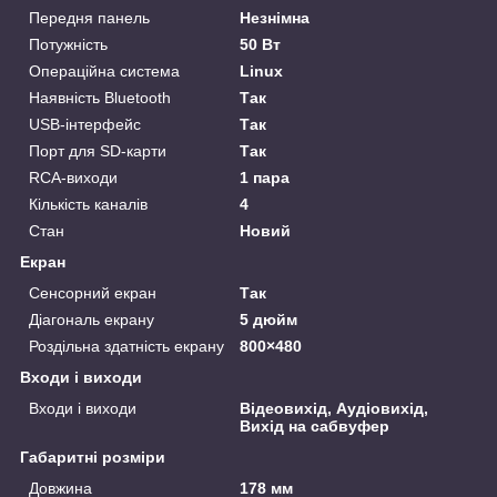
Передня панель
Незнімна
Потужність
50 Вт
Операційна система
Linux
Наявність Bluetooth
Так
USB-інтерфейс
Так
Порт для SD-карти
Так
RCA-виходи
1 пара
Кількість каналів
4
Стан
Новий
Екран
Сенсорний екран
Так
Діагональ екрану
5 дюйм
Роздільна здатність екрану
800×480
Входи і виходи
Входи і виходи
Відеовихід, Аудіовихід,
Вихід на сабвуфер
Габаритні розміри
Довжина
178 мм