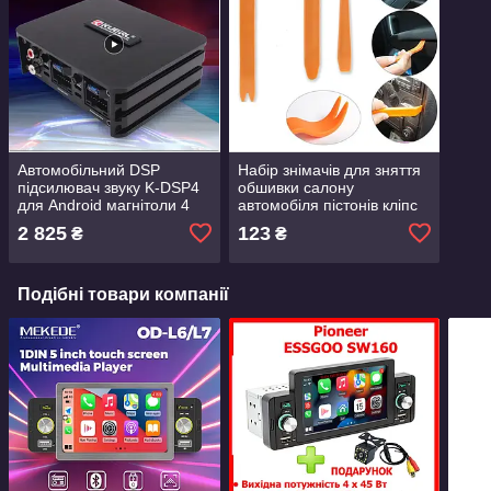
Автомобільний DSP
Набір знімачів для зняття
підсилювач звуку K-DSP4
обшивки салону
для Android магнітоли 4
автомобіля пістонів кліпс
канали по 60 Вт Dsp
панелей торпеди та
2 825
123
₴
₴
Power Amplifier
магнітол
Подібні товари компанії