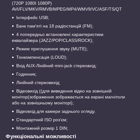
(720P 1080I 1080P)
AVI/FLV/MKV/RMVB/MPEG/MP4/WMV9/VC/ASF/TS/QT
Інтерфейс USB;
Банк пам'яті на 18 радіостанцій (FM);
4 попередньо встановлені характеристики
еквалайзера (JAZZ/POP/CLASS/ROCK);
Режим приглушення звуку (MUTE);
Тонкомпенсація (LOUD);
Вхід AUX-Лінійний mini-jack стереовхід;
Годинник;
Лінійний стереовихід;
Відеовихід ((для виведення відео на зовнішній
монітор(зображення зображається на екрані магнітоли
або на зовнішньому моніторі);
Відеовхід для камери заднього огляду.
Стандартний ISO роз'єм;
Монтажний розмір 1 DIN;
Функціональні можливості