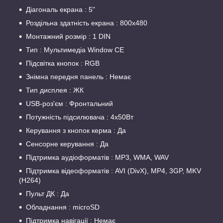
Діагональ екрана : 5"
Роздільна здатність екрана : 800х480
Монтажний розмір : 1 DIN
Тип : Мультимедіа Window CE
Підсвітка кнопок : RGB
Знімна передня панель : Немає
Тип дисплея : ЖК
USB-роз'єм : Фронтальний
Потужність підсилювача : 4х50Вт
Керування з кнопок керма : Да
Сенсорне керування : Да
Підтримка аудіоформатів : MP3, WMA, WAV
Підтримка відеоформатів : AVI (DivX), MP4, 3GP, MKV
(H264)
Пульт ДК : Да
Обладнання : microSD
Підтримка навігації : Немає