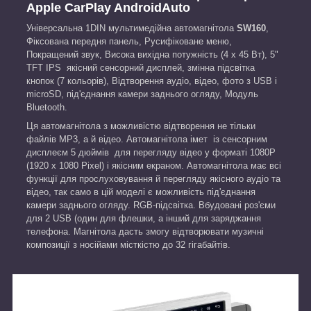
Apple CarPlay AndroidAuto
Універсальна 1DIN мультимедійна автомагнітола
SW160
,
Фіксована передня панель, Русифіковане меню,
Покращений звук, Висока вихідна потужність (4 х 45 Вт), 5"
TFT IPS якісний сенсорний дисплей, змінна підсвітка
кнопок (7 кольорів), Відтворення аудіо, відео, фото з USB і
microSD, під'єднання камери заднього огляду, Модуль
Вluetooth.
Ця автомагнітола з можливістю відтворення не тільки
файлів MP3, а й відео. Автомагнітола імет із сенсорним
дисплеєм 5 дюймів для перегляду відео у форматі 1080P
(1920 x 1080 Pixel) і якісним екраном. Автомагнітола має всі
функції для прослуховування й перегляду якісного аудіо та
відео, так само в цій моделі є можливість під'єднання
камери заднього огляду. RGB-підсвітка. Вбудовані роз'єми
для 2 USB (один для флешки, а інший для заряджання
телефона. Магнітола дасть змогу відтворювати музичні
композиції з носійами місткістю до 32 гігабайтів.