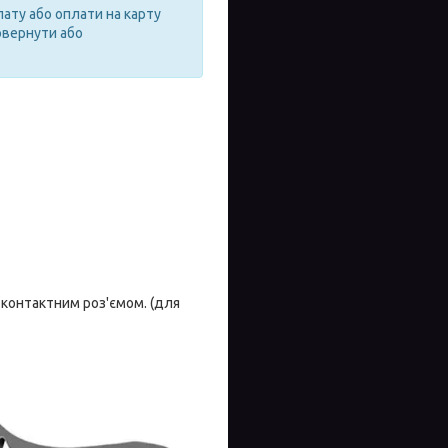
лату або оплати на карту
овернути або
-контактним роз'ємом. (для