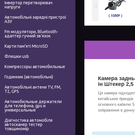
Інвертор перетворювач
напруги
Автомобільні зарядні пристрої
АЗУ
Fm модулятори, Bluetooth-
адаптер гучний зв'язок
Карти пам'яті MicroSD
Флешки usb
Компрессоры автомобильные
Годинник (автомобільні)
Камера заднь
ін Штекер 2,5
Автомобільні антени TV, FM,
T2, GPS
Ця камера підходит
китайських брендів.
Автомобильные держатели
основного кабелю 5.
для телефона, gps и
универсальные
зображення в денну 
Діагностика автомобіля
автосканер тестер
товщиномір