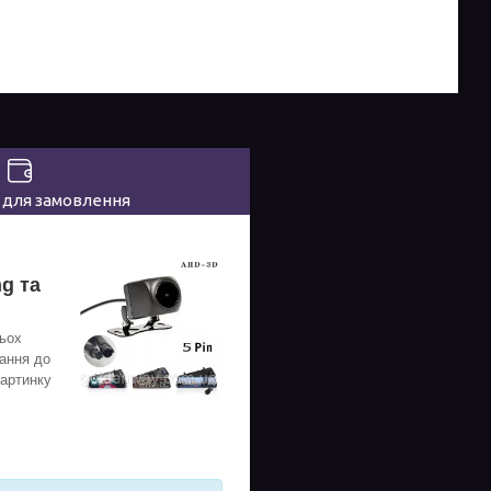
 для замовлення
g та
тьох
нання до
картинку