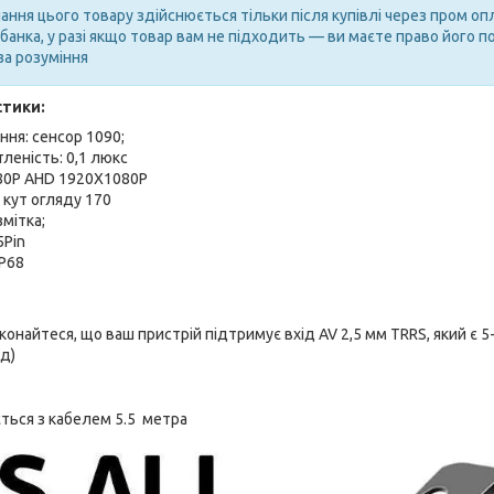
ння цього товару здійснюється тільки після купівлі через пром оп
анка, у разі якщо товар вам не підходить — ви маєте право його п
за розуміння
стики:
ння:
сенсор 1090;
тленість: 0,1 люкс
080P AHD 1920X1080P
 кут огляду 170
мітка;
5Pin
IP68
онайтеся, що ваш пристрій підтримує вхід AV 2,5 мм TRRS, який є 5
д)
ться з кабелем 5.5 метра