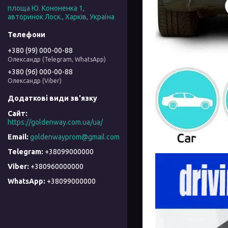
площа Ю. Кононенка 1,
авторинок Лоск., Харків, Україна
+380 (99) 000-00-88
Олександр (Telegram, WhatsApp)
+380 (96) 000-00-88
Олександр (Viber)
https://goldenway.com.ua/ua/
goldenwayprom@gmail.com
+38099000000
+380960000000
+38099000000