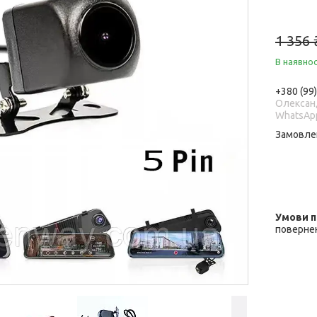
1 356 
В наявнос
+380 (99
Олександ
WhatsAp
Замовле
повернен