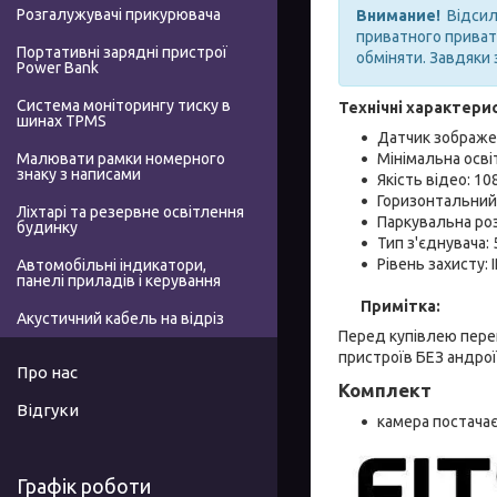
Розгалужувачі прикурювача
Внимание!
Відсила
приватного приватб
Портативні зарядні пристрої
обміняти. Завдяки 
Power Bank
Система моніторингу тиску в
Технічні характери
шинах TPMS
Датчик зображе
Мінімальна осві
Малювати рамки номерного
знаку з написами
Якість відео: 1
Горизонтальний
Ліхтарі та резервне освітлення
Паркувальна роз
будинку
Тип з'єднувача: 
Рівень захисту: 
Автомобільні індикатори,
панелі приладів і керування
Примітка:
Акустичний кабель на відріз
Перед купівлею перек
пристроїв БЕЗ андрої
Про нас
Комплект
Відгуки
камера постачає
Графік роботи