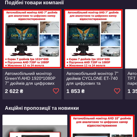
Подібні товари компанії
Автомобільний монітор
Автомобільний монітор 7"
Авто
GreenYi AHD 1920*1080P
дюймів CYCLONE ET-740
TFT 
7" дюймів для цифрових
для цифрових та
парк
AHD та аналогових камер
аналогових камер
каме
2 622
1 853
1 3
₴
₴
12-24В
AHD/CVBS підтримка 12-
24В
Акційні пропозиції та новинки