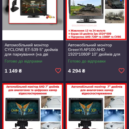
Автомобільний монітор
Автомобільний монітор
CYCLONE ET-539 5" дюймів
GreenYi AP100 AHD
для паркування (на дві
1920*1080P 10" дюймів для
камери) на ніжці на торпеду
цифрових AHD і аналогових
Готово до відправки
Готово до відправки
та скло
CVBS камер
1 149
4 294
₴
₴