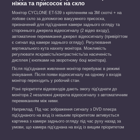
ніжка та присосок на скло
Монітор CYCLONE ET-539 з кріпленням на 3M скотчі + на
лобове скло за допомогою вакуумного присоска,
призначений для під'єднання камери заднього огляду та
стороннього джерела відеосигналу (2 відео входу),
автоматичне перемикання джерел відеосигналу (привіріттом
є сигнал від камери заднього огляду). Регулювання
вертикального кута нахилу монітора. Можливість
регулювати яскравість/контрастність/за насиченість
дисплея ( кнопками на зворотному боці монітора).
Після під'єднання живлення монітор перебуває в режимі
очікування. Після появи відеосигналу на одному з входів
монітор переходить у робочий стан.
Різні пріоритети відеовходів дають змогу під'єднати до
монітора 2 незалежні джерела відеосигналу з автоматичним
перемиканням між ними.
Наприклад. Під час зображення сигналу з DVD плеєра
під'єднаного на вхід із низьким пріоритетом активується
картинка з камери заднього огляду під час руху назад за
умови, що камера під'єднана на вхід із вищим пріоритетом