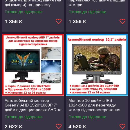
дві камери) на присоску
камери
Готово до відправки
Готово до відправки
1 356
1 356
₴
₴
Автомобільний монітор
Монітор 10 дюймів IPS
GreenYi AHD 1920*1080P 7"
1024x600 для перегляду
дюймів для цифрових AHD та
камер відеоспостереження
аналогових камер 12-24В
паркування нічна їзда HDMI
Готово до відправки
Готово до відправки
VGA AV BNC USB
2 622
4 520
₴
₴