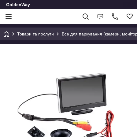
GoldenWay
Товари та послуги
Все для паркування (камери, монітор