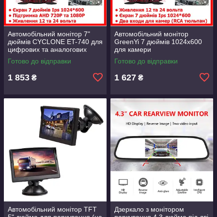
Автомобільний монітор 7"
Автомобільний монітор
дюймів CYCLONE ET-740 для
GreenYi 7 дюймів 1024х600
цифрових та аналогових
для камери
камер AHD/CVBS підтримка
відеоспостереження та
Готово до відправки
Готово до відправки
12-24В
паркування два входи RCA
12-24V
1 853
1 627
₴
₴
Автомобільний монітор TFT
Дзеркало з монітором
5" дюйма для паркування (на
паркування 4,3 дюйма під дві