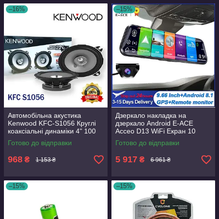
–16%
–15%
Автомобільна акустика
Дзеркало накладка на
Kenwood KFC-S1056 Круглі
дзеркало Android E-ACE
коаксіальні динаміки 4" 100
Acceo D13 WiFi Екран 10
мм 10 см комплект 2 штуки
дюймів дві камери GPS
Готово до відправки
Готово до відправки
Навігація
968
5 917
₴
₴
1 153 ₴
6 961 ₴
–15%
–15%