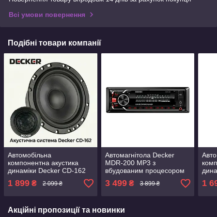
Всі умови повернення
Подібні товари компанії
Автомобільна
Автомагнітола Decker
Авто
компонентна акустика
MDR-200 MP3 з
комп
динаміки Decker CD-162
вбудованим процесором
дина
Круглі двусмугові
DSP Bluetooth USB
Круг
1 899
3 499
1 6
₴
₴
2 099 ₴
3 899 ₴
компоненти 6.5" 165 мм
Потужність 6 х 100Вт
комп
16 см комплект 2 штуки
13 с
Акційні пропозиції та новинки