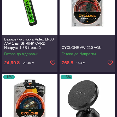
Батарейка лужна Videx LR03
AAA 1 шт SHRINK CARD
Напруга 1.5В (тонкий
CYCLONE AW-210 AGU
мініпальчик )
Готово до відправки
Готово до відправки
24,99
768
₴
₴
29,40 ₴
904 ₴
–15%
–15%