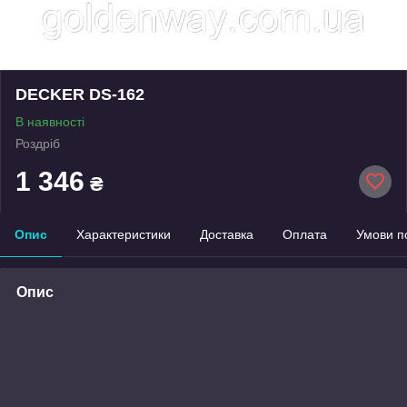
DECKER DS-162
В наявності
Роздріб
1 346
₴
Опис
Характеристики
Доставка
Оплата
Умови п
Опис