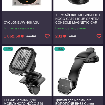
ТЕРЖАЙl ДЛЯ МОБІЛЬНОГО
HOCO CA79 LIGUE CENTRAL
CYCLONE AW-408 AGU
CONSOLE MAGNETIC CAR
HOLDER BLACK
Готово до відправки
Готово до відправки
1 062,50
231
₴
₴
1 250 ₴
271 ₴
–15%
–15%
ТЕРЖИВальний ДЛЯ
Тримач для мобільного
МОБІЛЬНОГО HOCO S49
BOROFONE BH68 Center