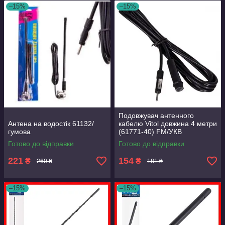
–15%
–15%
Подовжувач антенного
Антена на водостік 61132/
кабелю Vitol довжина 4 метри
гумова
(61771-40) FM/УКВ
Готово до відправки
Готово до відправки
221
154
₴
₴
260 ₴
181 ₴
–15%
–15%