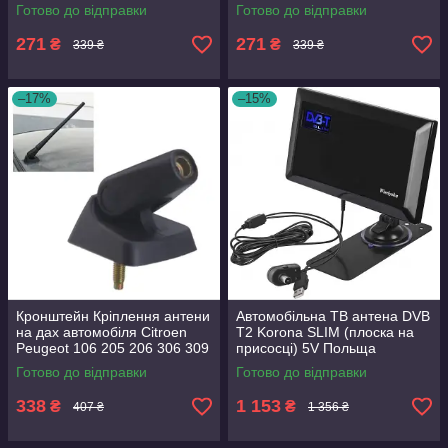
діапазону 28 дБ + кабель 2.2
діапазону 28 дБ + кабель 2
Готово до відправки
Готово до відправки
метра
метри
271
271
₴
₴
339 ₴
339 ₴
–17%
–15%
Кронштейн Кріплення антени
Автомобільна ТВ антена DVB
на дах автомобіля Citroen
T2 Korona SLIM (плоска на
Peugeot 106 205 206 306 309
присосці) 5V Польща
405 406 806
ОРИГІНАЛ для телевізора
Готово до відправки
Готово до відправки
TIR
338
1 153
₴
₴
407 ₴
1 356 ₴