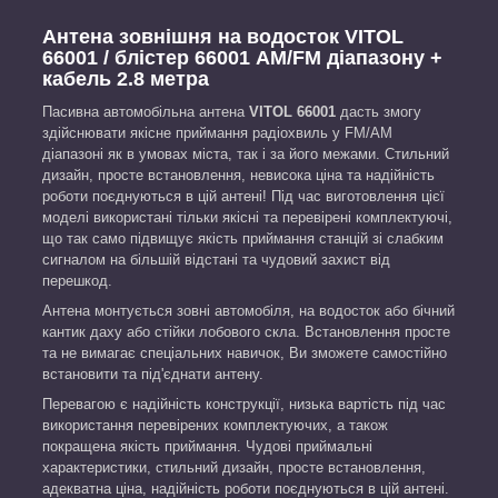
Антена зовнішня на водосток VITOL
66001 / блістер 66001 AM/FM діапазону +
кабель 2.8 метра
Пасивна автомобільна антена
VITOL 66001
дасть змогу
здійснювати якісне приймання радіохвиль у FM/AM
діапазоні як в умовах міста, так і за його межами. Стильний
дизайн, просте встановлення, невисока ціна та надійність
роботи поєднуються в цій антені! Під час виготовлення цієї
моделі використані тільки якісні та перевірені комплектуючі,
що так само підвищує якість приймання станцій зі слабким
сигналом на більшій відстані та чудовий захист від
перешкод.
Антена монтується зовні автомобіля, на водосток або бічний
кантик даху або стійки лобового скла. Встановлення просте
та не вимагає спеціальних навичок, Ви зможете самостійно
встановити та під'єднати антену.
Перевагою є надійність конструкції, низька вартість під час
використання перевірених комплектуючих, а також
покращена якість приймання. Чудові приймальні
характеристики, стильний дизайн, просте встановлення,
адекватна ціна, надійність роботи поєднуються в цій антені.