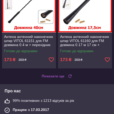
Антена антенний наконечник
Антена антенний наконечник
штир VITOL 61151 для FM
штир VITOL 61160 для FM
довжина 0.4 м + перехідник
довжина 0.17 м 17 см +
адаптер для різі М5 М6
перехідник адаптер для різі
Готово до відправки
Готово до відправки
М5 М6
173
173
₴
₴
203 ₴
203 ₴
Показати ще
Про нас
99% позитивних з 1213 відгуків за рік
Працює з 17.03.2017