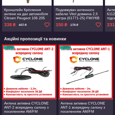
Кронштейн Кріплення
Подовжувач антенного
Анте
антени на дах автомобіля
кабелю Vitol довжина 2,5
6112
Citroen Peugeot 106 205
метра (61771-25) FM/УКВ
під
206 306 309 405 406 806
діап
338
150
231
₴
₴
407 ₴
176 ₴
2.5 
110
Акційні пропозиції та новинки
–20%
–20%
Антена активна CYCLONE
Антена активна CYCLONE
ANT-2 всередину салону з
ANT-1 всередину салону з
посиленням AM/FM
посиленням AM/FM