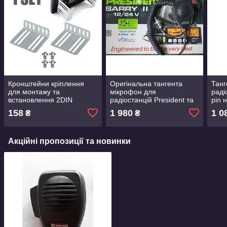
Кронштейни кріплення
Оригінальна тангента
Танг
для монтажу та
мікрофон для
раді
встановлення 2DIN
радіостанцій President та
pin 
магнітоли автомагнітоли
інших радіостанцій на 6
158
1 980
1 0
₴
₴
Android Windows MP5
контактів 6 pin
монтажний комплект
Акційні пропозиції та новинки