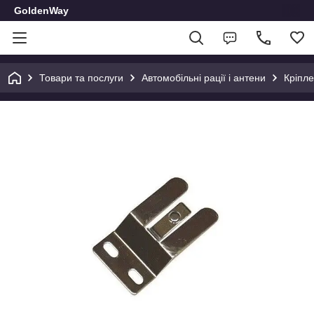
GoldenWay
Товари та послуги
Автомобільні рації і антени
Кріпле