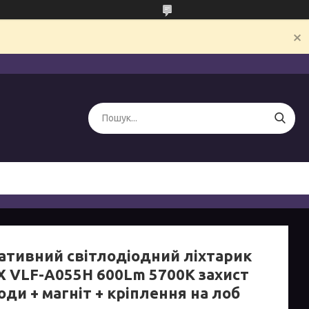
ативний світлодіодний ліхтарик
X VLF-A055H 600Lm 5700K захист
оди + магніт + кріплення на лоб