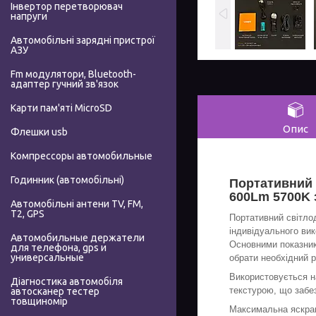
Інвертор перетворювач
напруги
Автомобільні зарядні пристрої
АЗУ
Fm модулятори, Bluetooth-
адаптер гучний зв'язок
Карти пам'яті MicroSD
Опис
Флешки usb
Компрессоры автомобильные
Годинник (автомобільні)
Портативний 
600Lm 5700K з
Автомобільні антени TV, FM,
T2, GPS
Портативний світло
індивідуального вик
Автомобильные держатели
Основними показника
для телефона, gps и
универсальные
обрати необхідний 
Використовується на
Діагностика автомобіля
текстурою, що забе
автосканер тестер
товщиномір
Максимальна яскра