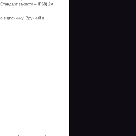
. Стандарт захисту –
IP68( 2м
о відпочинку. Зручний в