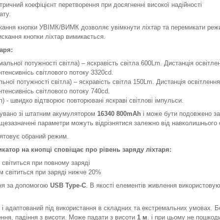
ричний коефіцієнт перетворення при досягненні високої надійності
ату.
кання кнопки УВІМК/ВИМК дозволяє увімкнути ліхтар та перемикати реж
искання кнопки ліхтар вимикається.
аря:
льної потужності світла) – яскравість світла 600Lm. Дистанція освітлен
Інтенсивнісь світлового потоку 3320cd.
ьної потужності світла) – яскравість світла 150Lm. Дистанція освітлення
Інтенсивнісь світлового потоку 740cd.
п) - швидко відтворює повторювані яскраві світлові імпульси.
увано зі штатним акумулятором
1634
0
8
00mAh
і може бути подовжено з
ищезазначені параметри можуть відрізнятися залежно від навколишнього
ятовує обраний режим.
икатор на кнопці сповіщає про рівень заряду ліхтаря:
 світиться при повному заряді
м світиться при заряді нижче 20%
ня за допомогою
USB Type-C
. В якості елементів живлення використову
 і адаптований під використання в складних та екстремальних умовах. 
ння, падіння з висоти. Може падати з висоти
1 м
. і при цьому не пошкод