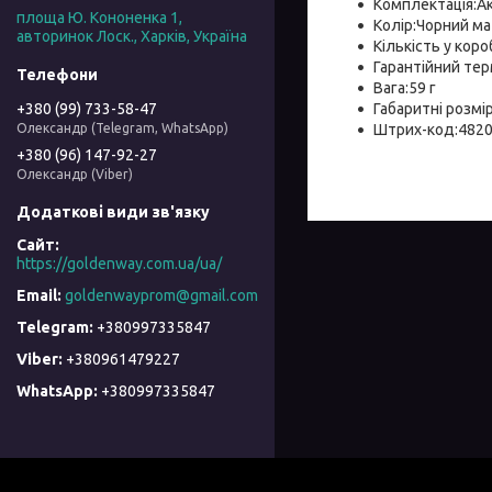
Комплектація:Ак
площа Ю. Кононенка 1,
Колір:Чорний м
авторинок Лоск., Харків, Україна
Кількість у коро
Гарантійний тер
Вага:59 г
Габаритні розмі
+380 (99) 733-58-47
Штрих-код:482
Олександр (Telegram, WhatsApp)
+380 (96) 147-92-27
Олександр (Viber)
https://goldenway.com.ua/ua/
goldenwayprom@gmail.com
+380997335847
+380961479227
+380997335847