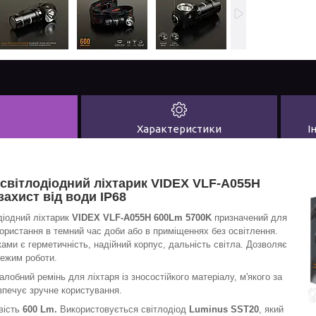
Характеристики
І
світлодіодний ліхтарик VIDEX VLF-A055H
ахист від води IP68
діодний ліхтарик
VIDEX VLF-A055H 600Lm 5700K
призначений для
ористання в темний час доби або в приміщеннях без освітлення.
ми є герметичність, надійний корпус, дальність світла. Дозволяє
режим роботи.
лобний ремінь для ліхтаря із зносостійкого матеріалу, м'якого за
зпечує зручне користування.
вість
600
Lm
.
Використовується світлодіод
Luminus SST20
, який