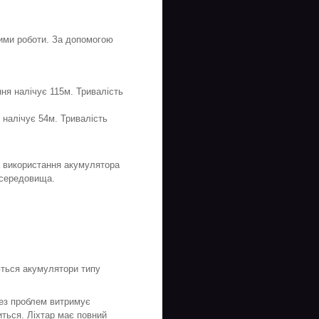
ими роботи. За допомогою
ня налічує 115м. Тривалість
 налічує 54м. Тривалість
а використання акумулятора
 середовища.
ються акумулятори типу
Без проблем витримує
иться. Ліхтар має повний