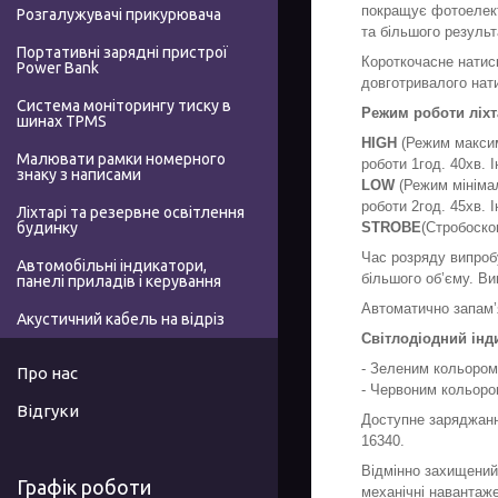
покращує фотоелект
Розгалужувачі прикурювача
та більшого результ
Портативні зарядні пристрої
Короткочасне натис
Power Bank
довготривалого нат
Система моніторингу тиску в
Режим роботи ліхт
шинах TPMS
HIGH
(Режим максима
Малювати рамки номерного
роботи 1год. 40хв. 
знаку з написами
LOW
(Режим мінімал
роботи 2год. 45хв. 
Ліхтарі та резервне освітлення
STROBE
(Стробоско
будинку
Час розряду випроб
Автомобільні індикатори,
більшого об’єму. В
панелі приладів і керування
Автоматично запам’
Акустичний кабель на відріз
Світлодіодний інд
- Зеленим кольором
Про нас
- Червоним кольоро
Відгуки
Доступне заряджан
16340.
Відмінно захищений
Графік роботи
механічні навантаже