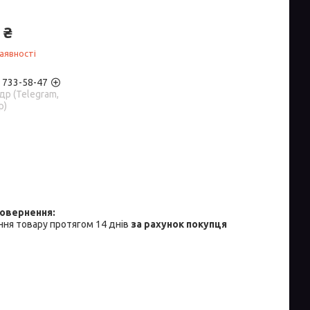
 ₴
аявності
) 733-58-47
р (Telegram,
p)
ня товару протягом 14 днів
за рахунок покупця