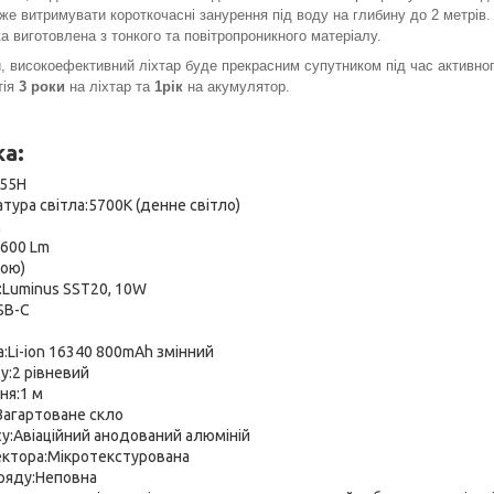
оже витримувати короткочасні занурення під воду на глибину до 2 метрів
ка виготовлена з тонкого та повітропроникного матеріалу.
, високоефективний ліхтар буде прекрасним супутником під час активног
тія
3 роки
на ліхтар та
1рік
на акумулятор.
ка:
055H
тура світла:5700K (денне світло)
м
:600 Lm
дою)
:Luminus SST20, 10W
SB-C
:Li-ion 16340 800mAh змінний
у:2 рівневий
ня:1 м
Загартоване скло
у:Авіаційний анодований алюміній
ктора:Мікротекстурована
зряду:Неповна