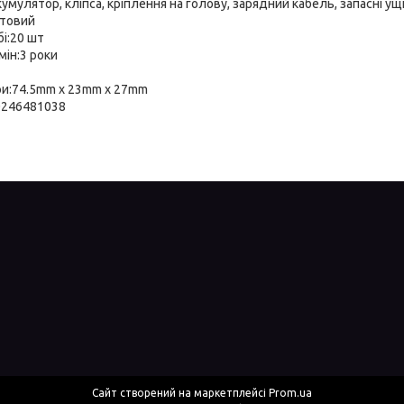
умулятор, кліпса, кріплення на голову, зарядний кабель, запасні у
атовий
бі:20 шт
мін:3 роки
ри:74.5mm х 23mm х 27mm
0246481038
Сайт створений на маркетплейсі
Prom.ua