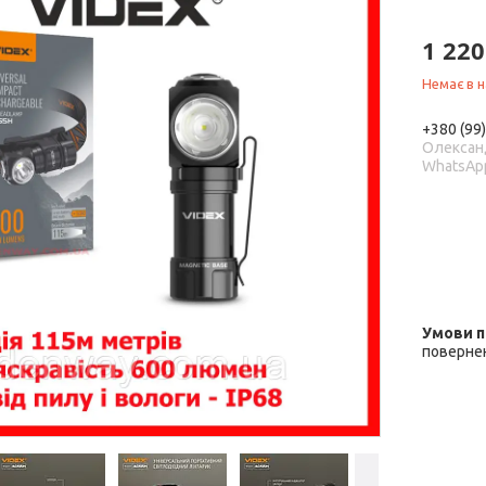
1 220
Немає в н
+380 (99
Олександ
WhatsAp
повернен