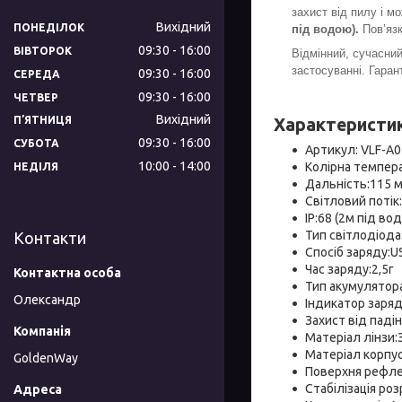
захист від пилу і м
Вихідний
ПОНЕДІЛОК
під водою).
Пов’яз
09:30
16:00
ВІВТОРОК
Відмінний, сучасний
застосуванні. Гаран
09:30
16:00
СЕРЕДА
09:30
16:00
ЧЕТВЕР
Вихідний
ПʼЯТНИЦЯ
Характеристи
09:30
16:00
СУБОТА
Артикул: VLF-A
10:00
14:00
Колірна темпера
НЕДІЛЯ
Дальність:115 
Світловий потік
IP:68 (2м під во
Тип світлодіода
Контакти
Спосіб заряду:U
Час заряду:2,5г
Тип акумулятора
Олександр
Індикатор заряд
Захист від падін
Матеріал лінзи:
Матеріал корпус
GoldenWay
Поверхня рефле
Стабілізація ро