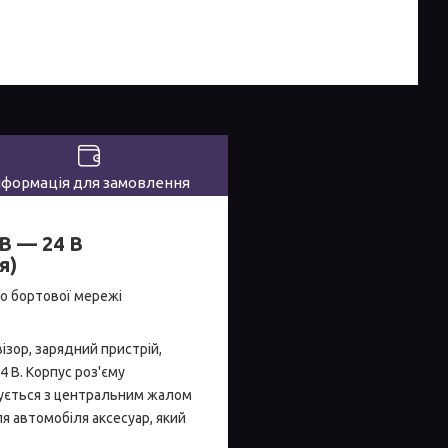
нформація для замовлення
В — 24 В
я)
о бортової мережі
ізор, зарядний пристрій,
 В. Корпус роз'єму
днується з центральним жалом
я автомобіля аксесуар, який