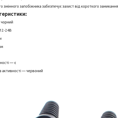
о змінного запобіжника забезпечує захист від короткого замикання
теристики:
 чорний
 12-24В
м
мм
ності — є
а активності — червоний