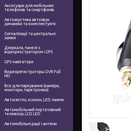
Аксесуари для мобільних
телефонів та смартфонів
Автоакустика автозвук
динаміки та комплектуючі
Сигналізації та центральні
замки
Дзеркала, панелі з
відеореєстратором і GPS
GPS навігатори
Видеорегистраторы DVR Full
HD
Все для паркування (камери,
монітори, парктроніки)
Автосвітло, ксенон, LED лампи
Автомобільний портативний
телевізор LCD LED
Автомобільні рації і антени