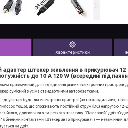
Характеристики
І
 адаптер штекер живлення в прикурювач 12 
отужність до 10 А 120 W (всередині під паянн
вача призначений для під'єднання різних електронних пристроїв д
екер сумісний з усіма стандартними авторозетками.
'єднуються будь-які електронні пристрої (автохолодильник, телев
илосос тощо), що споживають постійний струм (DC) напругою 12-24
стійкого, довговічного та легкого пластику. "Плюсовий" дріт з'є
й" з бічними контактами. Штекер авто прикурювача — незамінний дл
ується на дріт.