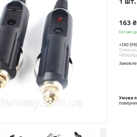
1 шт.
163 ₴
Готово д
+380 (99
Олександ
WhatsAp
Замовле
повернен