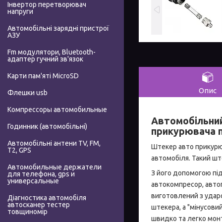
Інвертор перетворювач
напруги
Автомобільні зарядні пристрої
АЗУ
Fm модулятори, Bluetooth-
адаптер гучний зв'язок
Карти пам'яті MicroSD
Опис
Флешки usb
Компрессоры автомобильные
Автомобільний
Годинник (автомобільні)
прикурювача п
Автомобільні антени TV, FM,
Штекер авто прикурю
T2, GPS
автомобіля. Такий шт
Автомобильные держатели
З його допомогою під
для телефона, gps и
универсальные
автокомпресор, автоп
виготовлений з ударо
Діагностика автомобіля
автосканер тестер
штекера, а "мінусови
товщиномір
швидко та легко монт