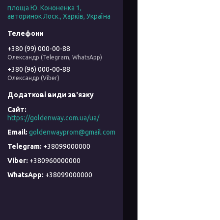
площа Ю. Кононенка 1,
авторинок Лоск., Харків, Україна
+380 (99) 000-00-88
Олександр (Telegram, WhatsApp)
+380 (96) 000-00-88
Олександр (Viber)
https://goldenway.com.ua/ua/
goldenwayprom@gmail.com
+38099000000
+380960000000
+38099000000