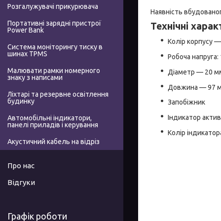
Розгалужувачі прикурювача
Наявність вбудованог
Портативні зарядні пристрої
Технічні харак
Power Bank
Колір корпусу —
Система моніторингу тиску в
шинах TPMS
Робоча напруга:
Малювати рамки номерного
Діаметр — 20 м
знаку з написами
Довжина — 97 
Ліхтарі та резервне освітлення
будинку
Запобіжник
Індикатор актив
Автомобільні індикатори,
панелі приладів і керування
Колір індикатор
Акустичний кабель на відріз
Про нас
Відгуки
Графік роботи