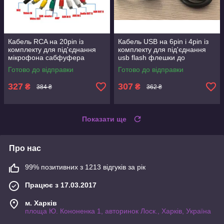
Кабель RCA на 20pin із
Кабель USB на 6pin і 4pin із
комплекту для під'єднання
комплекту для під'єднання
мікрофона сабфуфера
usb flash флешки до
підсилювача монітора до
магнітоли Android 7 9 10
Готово до відправки
Готово до відправки
магнітоли Android
дюймів
327
307
₴
₴
384 ₴
362 ₴
Показати ще
Про нас
99% позитивних з 1213 відгуків за рік
Працює з 17.03.2017
м. Харків
площа Ю. Кононенка 1, авторинок Лоск., Харків, Україна