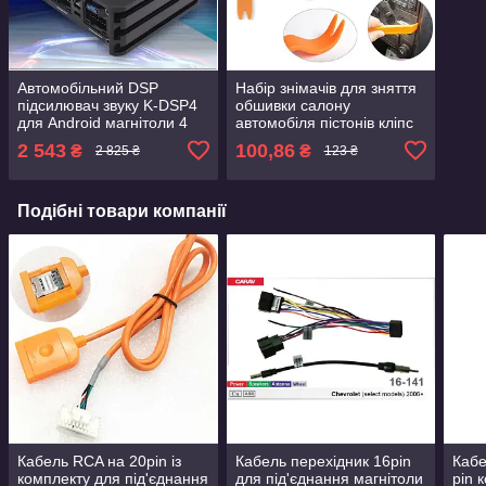
Автомобільний DSP
Набір знімачів для зняття
підсилювач звуку K-DSP4
обшивки салону
для Android магнітоли 4
автомобіля пістонів кліпс
канали по 60 Вт Dsp
панелей торпеди та
2 543
100,86
₴
₴
2 825 ₴
123 ₴
Power Amplifier
магнітол
Подібні товари компанії
Кабель RCA на 20pin із
Кабель перехідник 16pin
Кабе
комплекту для під'єднання
для під'єднання магнітоли
pin 