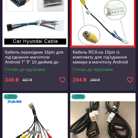
Кабель перехідник 16pin для
Кабель RCA на 10pin із
під'єднання магнітоли
комплекту для під'єднання
Android 7" 9" 10 дюймів до
камери в магнітолу Android
штатного проведення
планшетного типу 7" 9" 10"
Готово до відправки
Готово до відправки
Hyundai KIA
дюймів
346
204
₴
₴
407 ₴
240 ₴
–15%
–15%