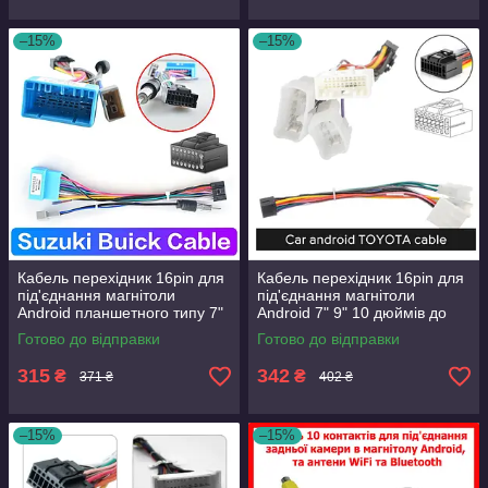
–15%
–15%
Кабель перехідник 16pin для
Кабель перехідник 16pin для
під'єднання магнітоли
під'єднання магнітоли
Android планшетного типу 7"
Android 7" 9" 10 дюймів до
9" 10" на автомобілі Suzuki
штатного проведення Toyota
Готово до відправки
Готово до відправки
315
342
₴
₴
371 ₴
402 ₴
–15%
–15%