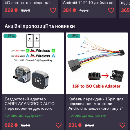
4G слот лоток гніздо для
Android 7" 9" 10 дюймів до
під'
SIM карти сімки до
проведення Chevrolet
саб
269
384
365
₴
₴
316 ₴
452 ₴
магнітоли автомагнітоли
Carav 16-141
вент
Android
Andr
Акційні пропозиції та новинки
–15%
–15%
Бездротовий адаптер
Кабель перехідник 16pin для
CARPLAY ANDROID AUTO
підключення магнітоли
Перетворення дротового
Android планшетного типу 7"
CarPlay у бездротовий
9" 10" дюймів на ISO роз'єм
Готово до відправки
Готово до відправки
692
231
₴
₴
814 ₴
271 ₴