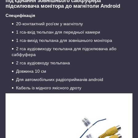
під'єднання зовнішнього сабфуфера
підсилювача монітора до магнітоли Android
Специфікація
20-контактний роз'єм у магнітолу
1 rca-вхід тюльпан для передньої камери
1 rca-вихід тюльпана для зовнішнього монітора
2 rca аудіовиходу тюльпана для підсилювача або
сабфуфера
2 rca аудіовходу тюльпана
Довжина 10 см
Для автомобільних радіоприймачів android
Кабель із мідного якісного дроту