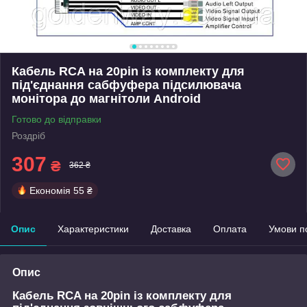
Кабель RCA на 20pin із комплекту для
під'єднання сабфуфера підсилювача
монітора до магнітоли Android
Готово до відправки
Роздріб
307
₴
362 ₴
Економія
55 ₴
Опис
Характеристики
Доставка
Оплата
Умови п
Опис
Кабель RCA на 20pin із комплекту для