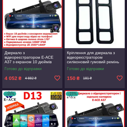
Дзеркало з
Кріплення для дзеркала з
відеореєстратором E-ACE
відеореєстратором
A37 з екраном 10 дюймів
силіконовий гумовий ремінь
2.5K 1440P Wi-Fi + задня
65 мм Комплект 2 шт.
Готово до відправки
Готово до відправки
камера паркування 1080P 6
м 1п
4 052
150
₴
₴
4 882 ₴
181 ₴
–15%
–15%