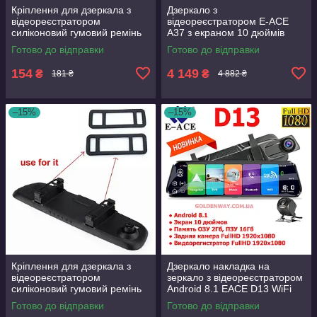
Кріплення для дзеркала з
Дзеркало з
відеореєстратором
відеореєстратором E-ACE
силіконовий гумовий ремінь
A37 з екраном 10 дюймів
100 мм Комплект 2 шт.
2.5K 1440P WiFi + задня
Готово до відправки
Готово до відправки
камера паркування 1080P 6м
154
4 149
₴
₴
181 ₴
4 882 ₴
–15%
–15%
Кріплення для дзеркала з
Дзеркало накладка на
відеореєстратором
зеркало з відеореєстратором
силіконовий гумовий ремінь
Android 8.1 EACE D13 WiFi
65 мм Комплект 2 шт.
GPS Екран 10 дюймів дві
Готово до відправки
Готово до відправки
камери Навігація карти