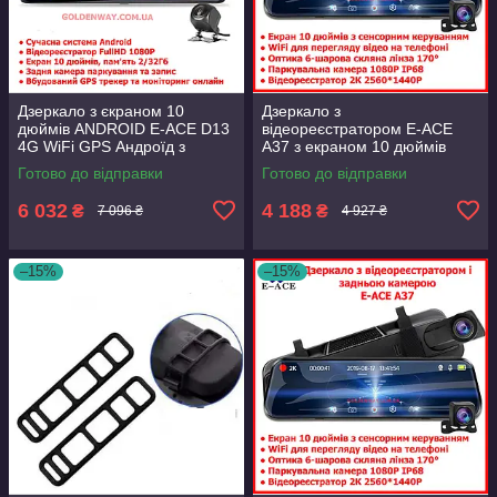
Дзеркало з єкраном 10
Дзеркало з
дюймів ANDROID E-ACE D13
відеореєстратором E-ACE
4G WiFi GPS Андроїд з
A37 з екраном 10 дюймів
відеореєстратором на дві
2.5K 1440P WiFi+камера
Готово до відправки
Готово до відправки
камери
паркування 1080P 10 м
6 032
4 188
₴
₴
7 096 ₴
4 927 ₴
–15%
–15%