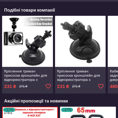
Подібні товари компанії
Кріплення тримач
Кріплення тримач
Кабе
присоска кронштейн для
присоска кронштейн для
задн
відеореєстратора з
відеореєстратора з
дзер
тонкою різьбою гвинтом
тонкою різьбою гвинтом
віде
231
231
480
₴
₴
271 ₴
271 ₴
діаметр різьби 4 мм
діаметр різьби 4 мм
конт
Aux
Акційні пропозиції та новинки
–17%
–17%