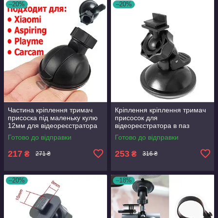
–20%
–20%
Частина кріплення тримач
Кріплення кріплення тримач
присоска під маленьку кулю
присосок для
12мм для відеореєстратора
відеореєстратора в паз
Xiaomi Aspiring Carcam
Celsior CarCam RS Pioneer
Готово до відправки
Готово до відправки
Playme
Falcon RS Globex
217
253
₴
₴
271 ₴
316 ₴
–20%
–18%