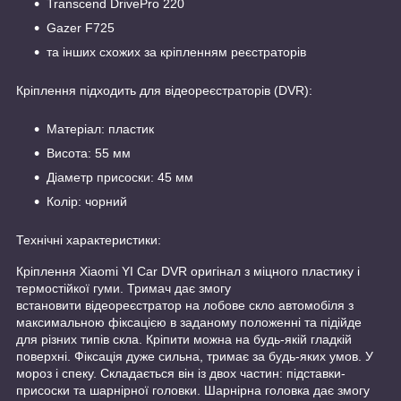
Transcend DrivePro 220
Gazer F725
та інших схожих за кріпленням реєстраторів
Кріплення підходить для відеореєстраторів (DVR):
Матеріал: пластик
Висота: 55 мм
Діаметр присоски: 45 мм
Колір: чорний
Технічні характеристики:
Кріплення Xiaomi YI Car DVR оригінал з міцного пластику і
термостійкої гуми. Тримач дає змогу
встановити відеореєстратор на лобове скло автомобіля з
максимальною фіксацією в заданому положенні та підійде
для різних типів скла. Кріпити можна на будь-якій гладкій
поверхні. Фіксація дуже сильна, тримає за будь-яких умов. У
мороз і спеку. Складається він із двох частин: підставки-
присоски та шарнірної головки. Шарнірна головка дає змогу