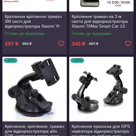
Кріплення кріплення тримач
Кріплення тримач на 3 м
3M скотч для
скотчі для відеореєстратора
відеореєстратора Xiaomi YI
Xiaomi 70Mai Smart Car 1S
Smart Dash camera в паз із
Midrive D01 D06 M300 M310
Готово до відправки
Готово до відправки
засувкою
297
342
₴
₴
362 ₴
407 ₴
–15%
–15%
Кріплення, кріплення, тримач
Кріплення присоска для GPS
для відеореєстратора або
навігатора відеореєстратора
GPS навігатора довга ніжка
монітора на лобове скло