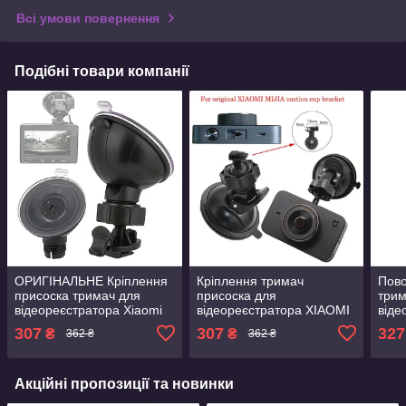
Всі умови повернення
Подібні товари компанії
ОРИГІНАЛЬНЕ Кріплення
Кріплення тримач
Пово
присоска тримач для
присоска для
трим
відеореєстратора Xiaomi
відеореєстратора XIAOMI
віде
YI Smart Dash camera в
MIJIA 1s Mi Dash Cam в
YI S
307
307
327
₴
₴
362 ₴
362 ₴
паз із засувкою
паз із засувкою
паз 
покращена якість
Акційні пропозиції та новинки