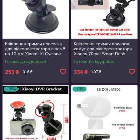
Кріплення тримач присоска
Кріплення тримач присоска
для відеореєстратора в паз 8
хомут для відеореєстратора
на 10 мм Xiaomi YI Cyclone
Xiaomi 70mai Smart Dash
Globex Falcon Aspiring Globex
Cam 1S Midrive D06 M200
Готово до відправки
Готово до відправки
DOD RS Pioneer
M300 M310
253
334
₴
₴
316 ₴
407 ₴
–18%
–16%