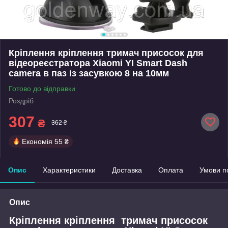
Кріплення кріплення тримач присосок для
відеореєстратора Xiaomi YI Smart Dash
camera в паз із засувкою 8 на 10мм
Готово до відправки
Роздріб
307
₴
362 ₴
Економія
55 ₴
Опис
Характеристики
Доставка
Оплата
Умови п
Опис
Кріплення кріплення тримач присосок