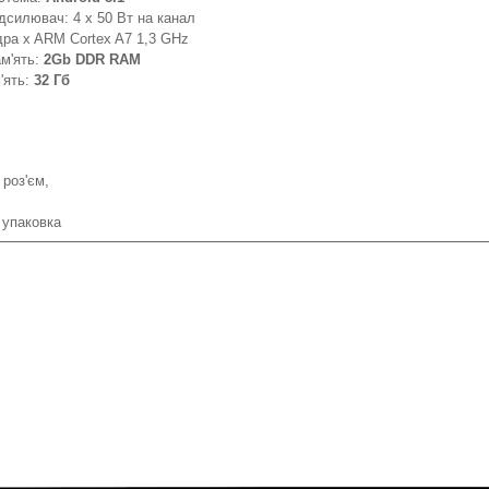
дсилювач: 4 х 50 Вт на канал
дра x ARM Cortex A7 1,3 GHz
м'ять:
2Gb DDR RAM
'ять:
32 Гб
 роз'єм,
 упаковка