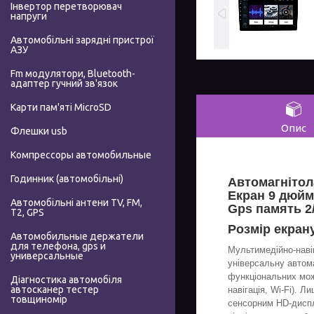
Інвертор перетворювач
напруги
Автомобільні зарядні пристрої
АЗУ
Fm модулятори, Bluetooth-
адаптер гучний зв'язок
Карти пам'яті MicroSD
Опис
Флешки usb
Компрессоры автомобильные
Годинник (автомобільні)
Автомагнітола
Екран 9 дюймі
Автомобільні антени TV, FM,
Gps память 2
T2, GPS
Розмір екран
Автомобильные держатели
для телефона, gps и
Мультимедійно-наві
универсальные
універсальну автом
функціональних мож
Діагностика автомобіля
автосканер тестер
навігація, Wi-Fi). Л
товщиномір
сенсорним HD-диспл