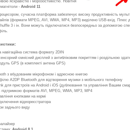
ивою яскравістю і морозостійкістю. Новітня
 магнітоли -
Android 11
роцесором, сучасна платформа забезпечує високу продуктивність мульт
айлів (формати MPEG, AVI, WMA, MP4, MP3) виділено USB-вхід. Плюс д
huffle 3 і ін. Вони можуть підключатися безпосередньо за допомогою спе
філь.
ристики:
 навігаційна система формату 2DIN
енсорний ємнісний дисплей з антибліковим покриттям і роздільною здатн
дуль GPS (в комплекті антена GPS)
oth з вбудованим мікрофоном і адресною книгою
філю A2DP Bluetooth для відтворення музики з мобільного телефону
ink для пристроїв на Android і iOS (дублювання та управління Вашим сма
 з підтримкою форматів AVI, MPEG, WMA, MP3, MP4
авління кнопками на кермі
дключення відеореєстратора
ри заднього виду
валайзер
истема:
Android 8.1