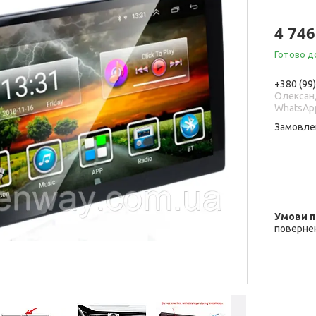
4 746
Готово д
+380 (99
Олександ
WhatsAp
Замовле
повернен