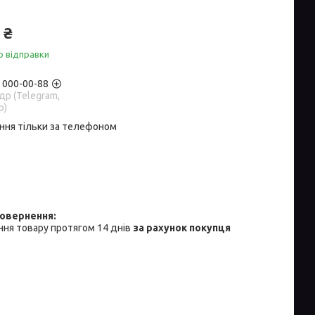
 ₴
о відправки
) 000-00-88
р (Telegram,
p)
ння тільки за телефоном
ня товару протягом 14 днів
за рахунок покупця