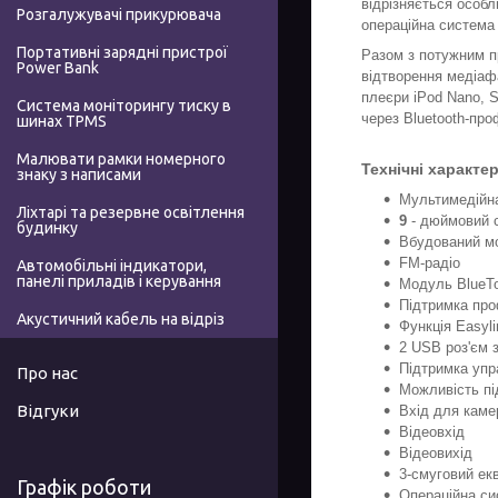
відрізняється особл
Розгалужувачі прикурювача
операційна система
Портативні зарядні пристрої
Разом з потужним п
Power Bank
відтворення медіаф
плеєри iPod Nano, S
Система моніторингу тиску в
через Bluetooth-про
шинах TPMS
Малювати рамки номерного
Технічні характе
знаку з написами
Мультимедійна
Ліхтарі та резервне освітлення
9
- дюймовий с
будинку
Вбудований мо
FM-радіо
Автомобільні індикатори,
панелі приладів і керування
Модуль BlueTo
Підтримка про
Акустичний кабель на відріз
Функція Easyl
2 USB роз'єм
Підтримка упр
Про нас
Можливість пі
Відгуки
Вхід для каме
Відеовхід
Відеовихід
3-смуговий ек
Графік роботи
Операційна с