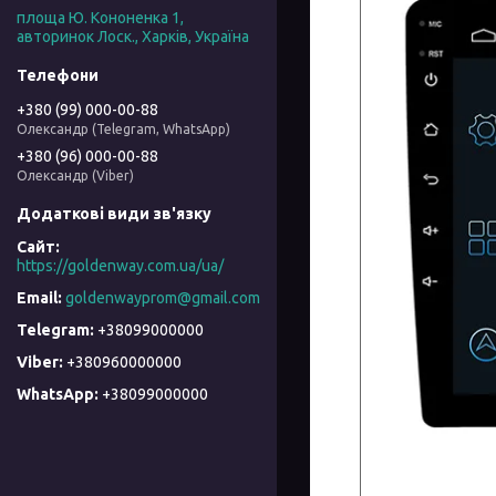
площа Ю. Кононенка 1,
авторинок Лоск., Харків, Україна
+380 (99) 000-00-88
Олександр (Telegram, WhatsApp)
+380 (96) 000-00-88
Олександр (Viber)
https://goldenway.com.ua/ua/
goldenwayprom@gmail.com
+38099000000
+380960000000
+38099000000