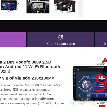
Характеристики
І
 2 DIN Podofo 8809 2.5D
в Android 11 Wi-Fi Bluetooth
/32Гб
у 9 дюймів або 230х130мм
гаційна система
Podofo 8809
являє собою
агнітолу 2DIN з широким спектром
ливостей (Bluetooth-модуль, GPS-
ицьова панель
оснащена
9-дюймовим
еєм з високим дозволом (1024х600). Екран