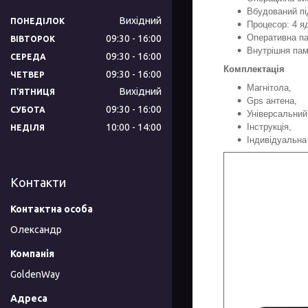
Вбудований пі
Вихідний
ПОНЕДІЛОК
Процесор: 4 я
Оперативна па
09:30
16:00
ВІВТОРОК
Внутрішня пам
09:30
16:00
СЕРЕДА
Комплектація
09:30
16:00
ЧЕТВЕР
Магнітола,
Вихідний
ПʼЯТНИЦЯ
Gps антена,
09:30
16:00
СУБОТА
Універсальний
Інструкція,
10:00
14:00
НЕДІЛЯ
Індивідуальна
Контакти
Олександр
GoldenWay