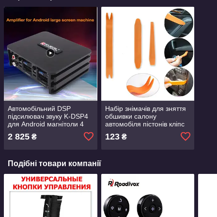
Автомобільний DSP
Набір знімачів для зняття
підсилювач звуку K-DSP4
обшивки салону
для Android магнітоли 4
автомобіля пістонів кліпс
канали по 60 Вт Dsp
панелей торпеди та
2 825
123
₴
₴
Power Amplifier
магнітол
Подібні товари компанії