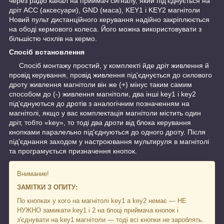
через радіо канал на приймач сигналу, який під'єднується на
дріт ACC (аксесуари), GND (маса), KEY1 і KEY2 магнітоли
Новий пульт дистанційного керування надійно закріплюється
на ободі кермового колеса. Його можна використовувати з
більшістю чохлів на кермо.
Спосіб встановлення
Спосіб монтажу простий, у комплекті йде дріт живлення й
провід керування, провід живлення під'єднується до силового
дроту живлення магнітоли він же (+) мінус таким самим
способом до (-) живлення магнітоли, два інші key1 і key2
під'єднуються до дротів з аналогічним позначенням на
магнітолі, якщо у вас комплектація магнітоли містить один
дріт, тобто «key», то тоді два дроти від блока керування
кнопками паралельно під'єднуються до одного дроту. Після
під'єднання заходом у настроювання мультируля в магнітолі
та програмується призначення кнопок.
Внимание!
ЗАМІТКИ З ОПИТУ:
По кнопках у кого на магнітолі key1 а key2 немає — НЕ
НУЖНО замикати key1 і 2 на блоці приймача кнопок і
з'єднувати на key1 магнітоли — тоді всі кнопки не зароблять.