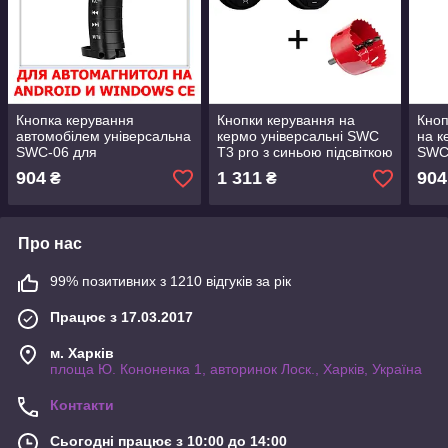
Кнопка керування
Кнопки керування на
Кноп
автомобілем універсальна
кермо універсальні SWC
на к
SWC-06 для
T3 pro з синьою підсвіткою
SWC 
автомагніталю Android і
для автомагнітол Android
скот
904
1 311
904
₴
₴
Windows CE бездротові
бездротові
магн
Bluetooth
Про нас
99% позитивних з 1210 відгуків за рік
Працює з 17.03.2017
м. Харків
площа Ю. Кононенка 1, авторинок Лоск., Харків, Україна
Контакти
Сьогодні працює з 10:00 до 14:00