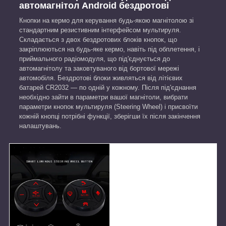
автомагнітол Android бездротові
Кнопки на кермо для керування будь-якою магнітолою зі
стандартним резистивним інтерфейсом мультируля.
Складається з двох бездротових блоків кнопок, що
закріплюються на будь-яке кермо, навіть під обплетення, і
приймального радіомодуля, що під'єднується до
автомагнітолу та заковтуваного від бортової мережі
автомобіля. Бездротові блоки живляться від літієвих
батарей CR2032 — по одній у кожному. Після під'єднання
необхідно зайти в параметри вашої магнітоли, вибрати
параметри кнопок мультируля (Steering Wheel) і присвоїти
кожній кнопці потрібні функції, зберігши їх після закінчення
налаштувань.