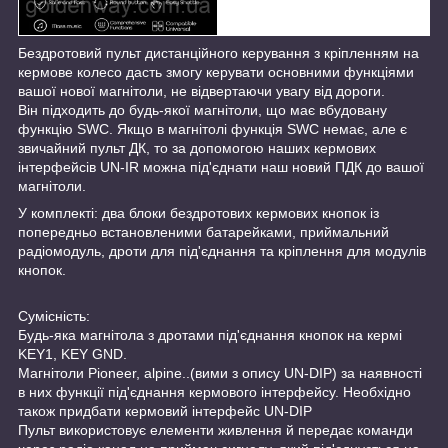
Бездротовий пульт дистанційного керування з кріпленням на
кермове колесо дасть змогу керувати основними функціями
вашої нової магнітоли, не відвертаючи увагу від дороги.
Він підходить до будь-якої магнітоли, що має вбудовану
функцію SWC. Якщо в магнітолі функція SWC немає, але є
звичайний пульт ДК, то за допомогою наших кермових
інтерфейсів UN-IR можна під'єднати наш новий ПДК до вашої
магнітоли.
У комплекті: два блоки бездротових кермових кнопок із
попередньо встановленими батарейками, приймальний
радіомодуль, дроти для під'єднання та кріплення для модулів
кнопок.
Сумісність:
Будь-яка магнітола з дротами під'єднання кнопок на кермі
KEY1, KEY GND.
Магнітоли Pioneer, alpine..(вими з опису UN-DIP) за наявності
в них функції під'єднання кермового інтерфейсу. Необхідно
також придбати кермовий інтерфейс UN-DIP
Пульт використовує елементи живлення й передає команди