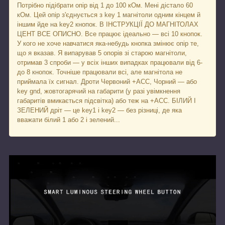
Потрібно підібрати опір від 1 до 100 кОм. Мені дістало 60
кОм. Цей опір з'єднується з key 1 магнітоли одним кінцем й
іншим йде на key2 кнопок. В ІНСТРУКЦІЇ ДО МАГНІТОЛАХ
ЦЕНТ ВСЕ ОПИСНО. Все працює ідеально — всі 10 кнопок.
У кого не хоче навчатися яка-небудь кнопка змінює опір те,
що я вказав. Я випарував 5 опорів зі старою магнітоли,
отримав 3 спроби — у всіх інших випадках працювали від 6-
до 8 кнопок. Точніше працювали всі, але магнітола не
приймала їх сигнал. Дроти Червоний +ACC, Чорний — або
key gnd, жовтогарячий на габарити (у разі увімкнення
габаритів вмикається підсвітка) або теж на +ACC. БІЛИЙ І
ЗЕЛЕНИЙ дріт — це key1 і key2 — без різниці, де яка
вважати білий 1 або 2 і зелений...