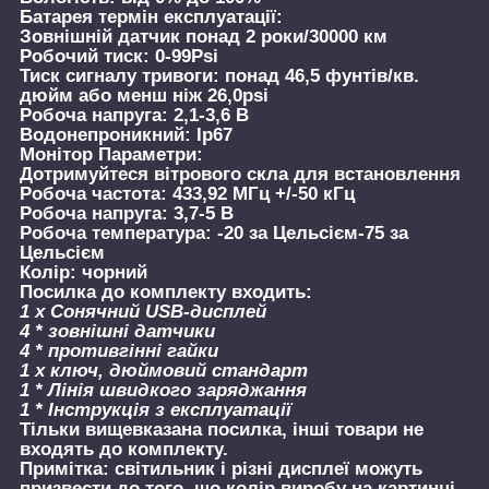
Батарея термін експлуатації:
Зовнішній датчик понад 2 роки/30000 км
Робочий тиск: 0-99Psi
Тиск сигналу тривоги: понад 46,5 фунтів/кв.
дюйм або менш ніж 26,0psi
Робоча напруга: 2,1-3,6 В
Водонепроникний: Ip67
Монітор Параметри:
Дотримуйтеся вітрового скла для встановлення
Робоча частота: 433,92 МГц +/-50 кГц
Робоча напруга: 3,7-5 В
Робоча температура: -20 за Цельсієм-75 за
Цельсієм
Колір: чорний
Посилка до комплекту входить:
1 х Сонячний USB-дисплей
4 * зовнішні датчики
4 * противгінні гайки
1 х ключ, дюймовий стандарт
1 * Лінія швидкого заряджання
1 * Інструкція з експлуатації
Тільки вищевказана посилка, інші товари не
входять до комплекту.
Примітка: світильник і різні дисплеї можуть
призвести до того, що колір виробу на картинці