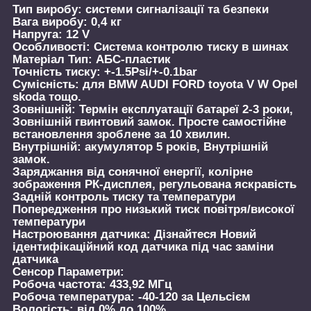
Тип виробу: системи сигналізації та безпеки
Вага виробу: 0,4 кг
Напруга: 12 V
Особливості: Система контролю тиску в шинах
Матеріал Тип: АБС-пластик
Точність тиску: +-1.5Psi/+-0.1bar
Сумісність: для BMW AUDI FORD toyota V W Opel
skoda тощо.
Зовнішній: Термін експлуатації батареї 2-3 роки,
Зовнішній гвинтовий замок. Просте самостійне
встановлення зроблене за 10 хвилин.
Внутрішній: акумулятор 5 років, Внутрішній
замок.
Заряджання від сонячної енергії, колірне
зображення РК-дисплея, регульована яскравість
Задній контроль тиску та температури
Попередження про низький тиск повітря/високої
температури
Настроювання датчика: Дізнайтеся Новий
ідентифікаційний код датчика під час заміни
датчика
Сенсор Параметри:
Робоча частота: 433,92 МГц
Робоча температура: -40-120 за Цельсієм
Вологість: від 0% до 100%