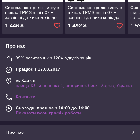
Система контролю тиску в
Система контролю тиску в
Сист
шинах TPMS mini n07 +
шинах TPMS mini n07 +
шин
зовнішні датчики коліс до
зовнішні датчики коліс до
на с
3.5 Бар ковпачки
3.5 Бар ковпачки
внут
1 446
1 492
1 5
₴
₴
датч
Про нас
99% позитивних з 1204 відгуків за рік
Працює з 17.03.2017
м. Харків
площа Ю. Кононенка 1, авторинок Лоск., Харків, Україна
Контакти
Сьогодні працює з 10:00 до 14:00
Показати весь графік роботи
Про нас